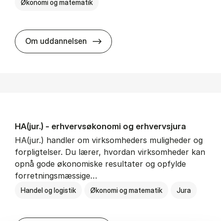
Økonomi og matematik
HA al­men erhvervs­økonomi
Om uddannelsen
HA(jur.) - erhvervs­økonomi og erhvervs­jura
HA(jur.) handler om virksomheders muligheder og
forpligtelser. Du lærer, hvordan virksomheder kan
opnå gode økonomiske resultater og opfylde
forretningsmæssige…
Handel og logistik
Økonomi og matematik
Jura