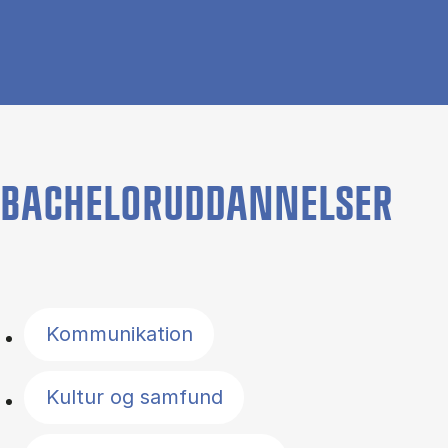
BACHELORUDDANNELSER
Filter by topics
Kommunikation
Kultur og samfund