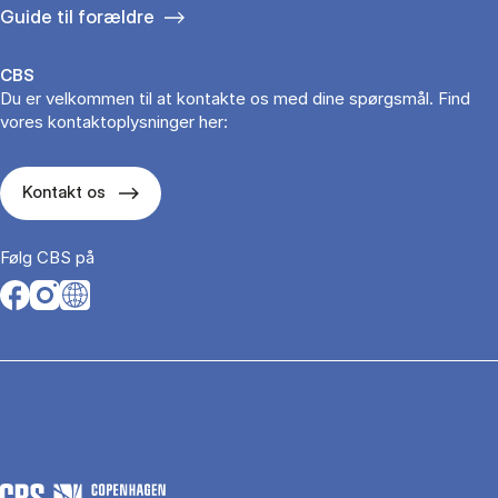
Guide til forældre
CBS
Du er velkommen til at kontakte os med dine spørgsmål. Find
vores kontaktoplysninger her:
Kontakt os
Følg CBS på
Opens in a new tab
Opens in a new tab
Opens in a new tab