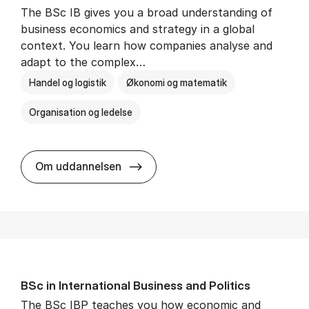
The BSc IB gives you a broad understanding of
business economics and strategy in a global
context. You learn how companies analyse and
adapt to the complex…
Handel og logistik
Økonomi og matematik
Organisation og ledelse
BSc in In­ter­na­tion­al Busi­ness
Om uddannelsen
BSc in In­ter­na­tion­al Busi­ness and Polit­ics
The BSc IBP teaches you how economic and