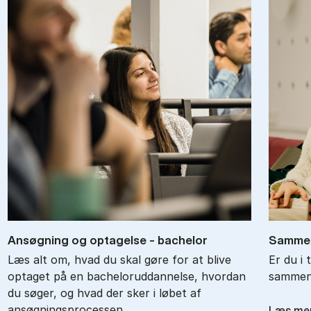
An­søg­ning og op­ta­gel­se - ba­chel­or
Sam­men
Læs alt om, hvad du skal gøre for at blive
Er du i 
optaget på en bacheloruddannelse, hvordan
sammenl
du søger, og hvad der sker i løbet af
ansøgningsprocessen.
Læs me