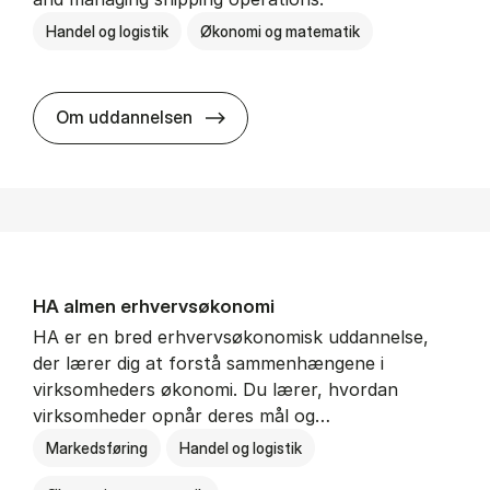
Handel og logistik
Økonomi og matematik
BSc in In­ter­na­tion­al Ship­ping a
Om uddannelsen
HA al­men erhvervs­økonomi
HA er en bred erhvervsøkonomisk uddannelse,
der lærer dig at forstå sammenhængene i
virksomheders økonomi. Du lærer, hvordan
virksomheder opnår deres mål og…
Markedsføring
Handel og logistik