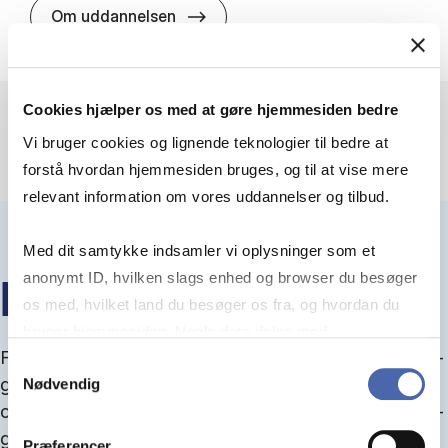
HA(jur.) - erhvervs­økonomi og er
Om uddannelsen
Cookies hjælper os med at gøre hjemmesiden bedre
Vi bruger cookies og lignende teknologier til bedre at
forstå hvordan hjemmesiden bruges, og til at vise mere
relevant information om vores uddannelser og tilbud.
Med dit samtykke indsamler vi oplysninger som et
anonymt ID, hvilken slags enhed og browser du besøger
IN­FO­MØ­DER OM OP­TA­GEL­SE
os med, hvilket land du besøger os fra, og hvordan du
bruger hjemmesiden. Nogle data deles med
Fra september kan du del­tage i in­fo­mø­der om op­ta­
tredjepartsværktøjer, som vi bruger til statistik og
Samtykkevalg
gel­se, hvor vi gu­i­der dig igen­nem an­søg­nings­pro­
Nødvendig
markedsføring. Du bestemmer selv - og kan altid trække
ces­sen, og for­tæl­ler om kvo­te 1 og 2, sprog- og ad­
dit samtykke tilbage via knappen nederst til højre.
gangs­krav, og hvordan du forbedrer dine chancer
Præferencer