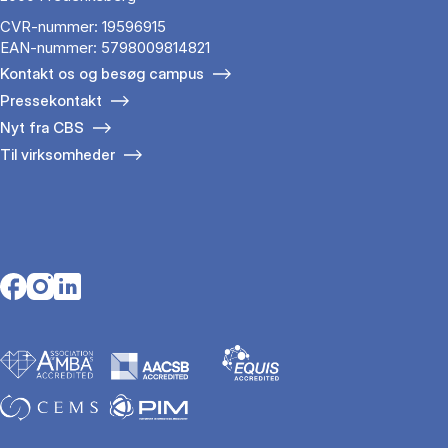
CVR-nummer: 19596915
EAN-nummer: 5798009814821
Kontakt os og besøg campus
Pressekontakt
Nyt fra CBS
Til virksomheder
Opens in a new tab
Opens in a new tab
Opens in a new tab