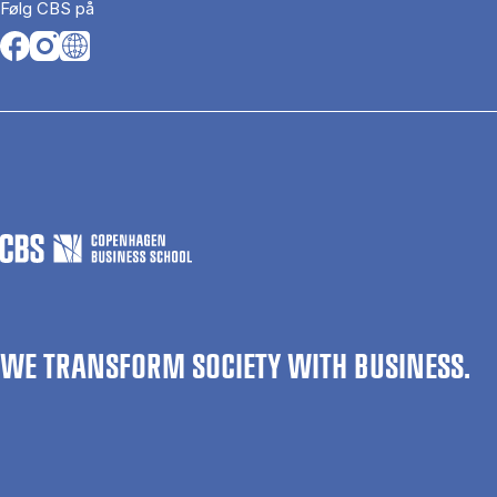
Følg CBS på
Opens in a new tab
Opens in a new tab
Opens in a new tab
WE TRANSFORM SOCIETY WITH BUSINESS.