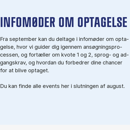
IN­FO­MØ­DER OM OP­TA­GEL­SE
Fra september kan du del­tage i in­fo­mø­der om op­ta­
gel­se, hvor vi gu­i­der dig igen­nem an­søg­nings­pro­
ces­sen, og for­tæl­ler om kvo­te 1 og 2, sprog- og ad­
gangs­krav, og hvordan du forbedrer dine chancer
for at blive optaget.
Du kan finde alle events her i slutningen af august.