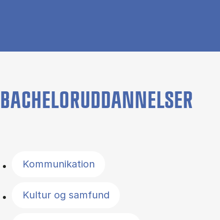
BACHELORUDDANNELSER
Filter by topics
Kommunikation
Kultur og samfund