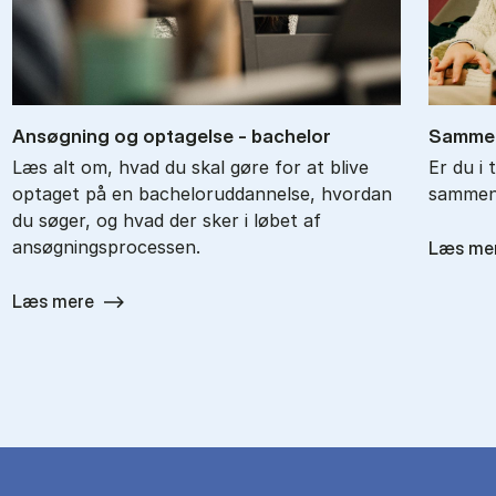
An­søg­ning og op­ta­gel­se - ba­chel­or
Sam­men
Læs alt om, hvad du skal gøre for at blive
Er du i 
optaget på en bacheloruddannelse, hvordan
sammenl
du søger, og hvad der sker i løbet af
ansøgningsprocessen.
Læs me
Læs mere