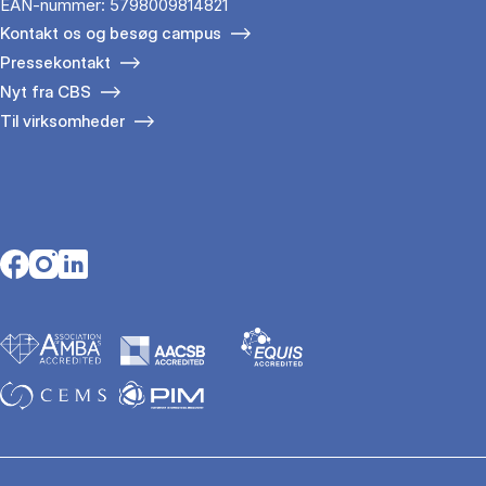
EAN-nummer: 5798009814821
Kontakt os og besøg campus
Pressekontakt
Nyt fra CBS
Til virksomheder
Opens in a new tab
Opens in a new tab
Opens in a new tab