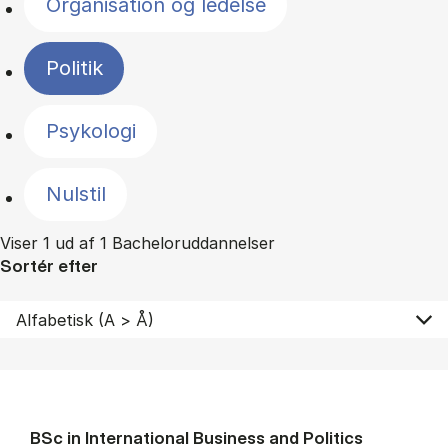
Organisation og ledelse
Politik
Psykologi
Nulstil
Viser 1 ud af 1 Bacheloruddannelser
Sortér efter
BSc in In­ter­na­tion­al Busi­ness and Polit­ics