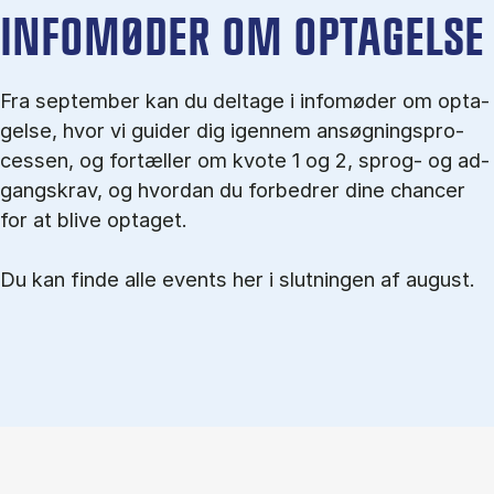
IN­FO­MØ­DER OM OP­TA­GEL­SE
Fra september kan du del­tage i in­fo­mø­der om op­ta­
gel­se, hvor vi gu­i­der dig igen­nem an­søg­nings­pro­
ces­sen, og for­tæl­ler om kvo­te 1 og 2, sprog- og ad­
gangs­krav, og hvordan du forbedrer dine chancer
for at blive optaget.
Du kan finde alle events her i slutningen af august.