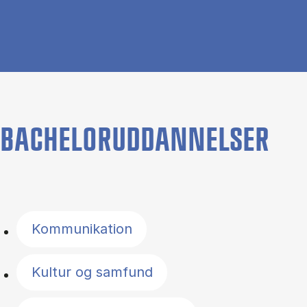
BACHELORUDDANNELSER
Filter by topics
Kommunikation
Kultur og samfund