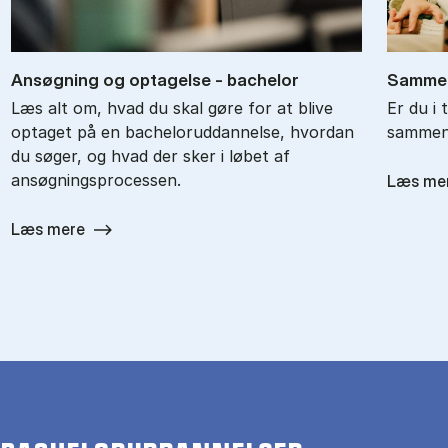
An­søg­ning og op­ta­gel­se - ba­chel­or
Sam­men
Læs alt om, hvad du skal gøre for at blive
Er du i 
optaget på en bacheloruddannelse, hvordan
sammenl
du søger, og hvad der sker i løbet af
ansøgningsprocessen.
Læs me
Læs mere