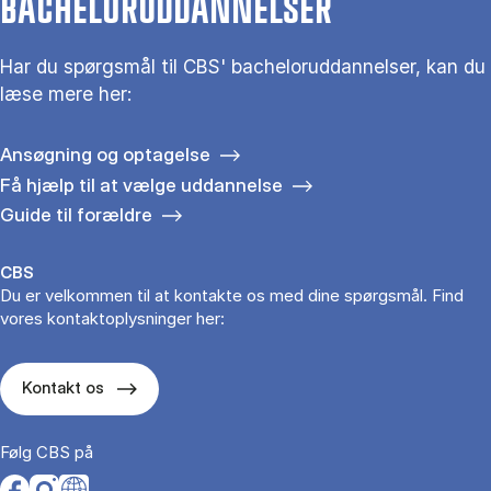
BACHELORUDDANNELSER
Har du spørgsmål til CBS' bacheloruddannelser, kan du
læse mere her:
Ansøgning og optagelse
Få hjælp til at vælge uddannelse
Guide til forældre
CBS
Du er velkommen til at kontakte os med dine spørgsmål. Find
vores kontaktoplysninger her:
Kontakt os
Følg CBS på
Opens in a new tab
Opens in a new tab
Opens in a new tab