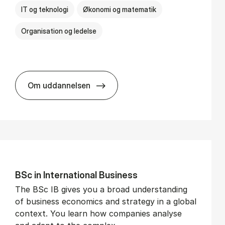
IT og teknologi
Økonomi og matematik
Organisation og ledelse
Om uddannelsen
BSc in Busi­ness Ad­min­is­tra­tion and Di­git
BSc in In­ter­na­tion­al Busi­ness
The BSc IB gives you a broad understanding
of business economics and strategy in a global
context. You learn how companies analyse