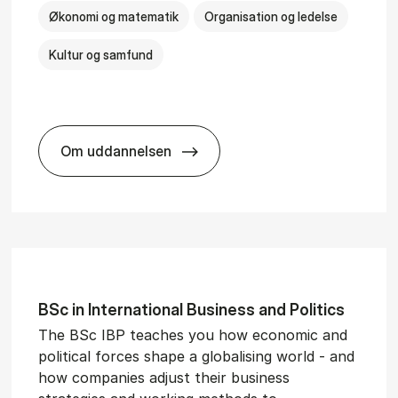
Økonomi og matematik
Organisation og ledelse
Kultur og samfund
Om uddannelsen
­al Man­age­ment
BSc in Busi­ness Ad­min­is­tra­tion and Ser
BSc in In­ter­na­tion­al Busi­ness and Polit­ics
The BSc IBP teaches you how economic and
political forces shape a globalising world - and
how companies adjust their business