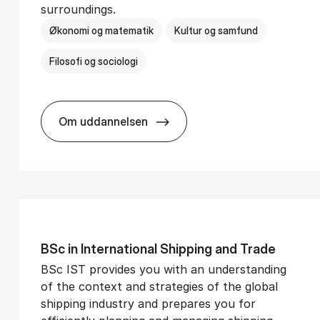
surroundings.
Økonomi og matematik
Kultur og samfund
Filosofi og sociologi
Om uddannelsen
­vice Man­age­ment
BSc in Busi­ness Ad­min­is­tra­tion and So­
BSc in In­ter­na­tion­al Ship­ping and Trade
BSc IST provides you with an understanding
of the context and strategies of the global
shipping industry and prepares you for