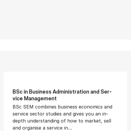
BSc in Busi­ness Ad­min­is­tra­tion and Ser­
vice Man­age­ment
BSc SEM combines business economics and
service sector studies and gives you an in-
depth understanding of how to market, sell
and organise a service in…