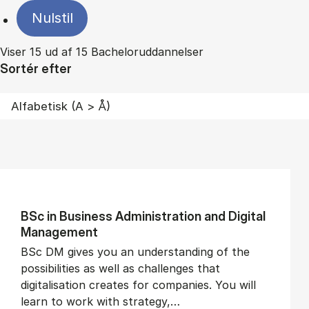
Nulstil
Viser 15 ud af 15 Bacheloruddannelser
Sortér efter
BSc in Busi­ness Ad­min­is­tra­tion and Di­git­al
Man­age­ment
BSc DM gives you an understanding of the
possibilities as well as challenges that
digitalisation creates for companies. You will
learn to work with strategy,…