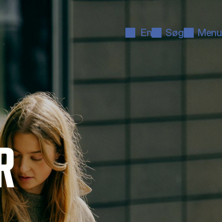
En
Søg
Menu
R