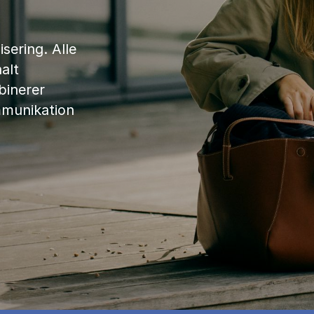
sering. Alle
alt
binerer
mmunikation