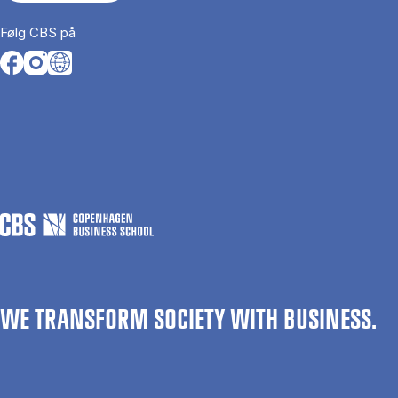
Følg CBS på
Opens in a new tab
Opens in a new tab
Opens in a new tab
WE TRANSFORM SOCIETY WITH BUSINESS.