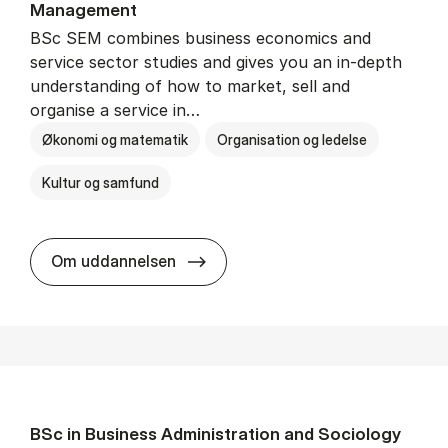
Man­age­ment
BSc SEM combines business economics and
service sector studies and gives you an in-depth
understanding of how to market, sell and
organise a service in…
Økonomi og matematik
Organisation og ledelse
Kultur og samfund
BSc in Busi­ness Ad­min­is­tra­tio
Om uddannelsen
BSc in Busi­ness Ad­min­is­tra­tion and So­ci­ology