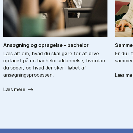
An­søg­ning og op­ta­gel­se - ba­chel­or
Sam­men
Læs alt om, hvad du skal gøre for at blive
Er du i 
optaget på en bacheloruddannelse, hvordan
sammenl
du søger, og hvad der sker i løbet af
ansøgningsprocessen.
Læs me
Læs mere