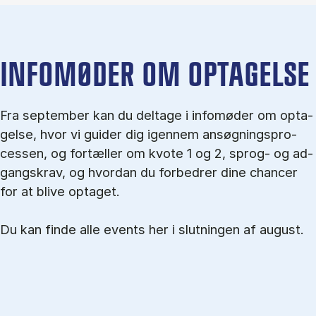
IN­FO­MØ­DER OM OP­TA­GEL­SE
Fra september kan du del­tage i in­fo­mø­der om op­ta­
gel­se, hvor vi gu­i­der dig igen­nem an­søg­nings­pro­
ces­sen, og for­tæl­ler om kvo­te 1 og 2, sprog- og ad­
gangs­krav, og hvordan du forbedrer dine chancer
for at blive optaget.
Du kan finde alle events her i slutningen af august.