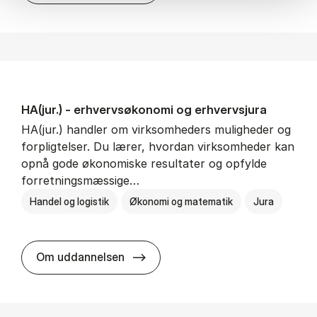
HA(jur.) - erhvervs­økonomi og erhvervs­jura
HA(jur.) handler om virksomheders muligheder og
forpligtelser. Du lærer, hvordan virksomheder kan
opnå gode økonomiske resultater og opfylde
forretningsmæssige…
Handel og logistik
Økonomi og matematik
Jura
HA(jur.) - erhvervs­økonomi og er
Om uddannelsen