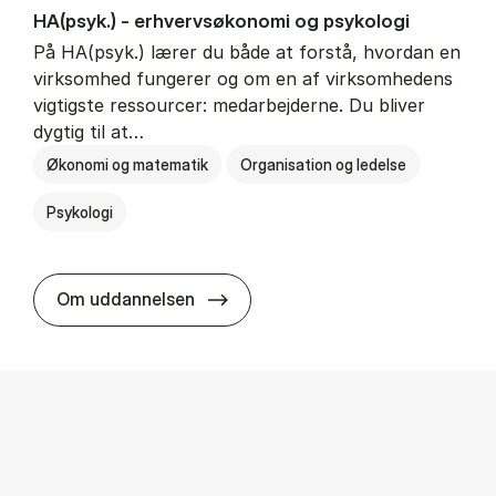
HA(psyk.) - erhvervs­økonomi og psy­ko­lo­gi
På HA(psyk.) lærer du både at forstå, hvordan en
virksomhed fungerer og om en af virksomhedens
vigtigste ressourcer: medarbejderne. Du bliver
dygtig til at…
Økonomi og matematik
Organisation og ledelse
Psykologi
HA(psyk.) - erhvervs­økonomi og ps
Om uddannelsen