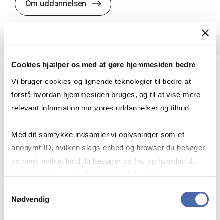
HA i pro­jekt­le­del­se
Om uddannelsen
Cookies hjælper os med at gøre hjemmesiden bedre
Vi bruger cookies og lignende teknologier til bedre at
HA(fil.) - erhvervs­økonomi og fi­lo­so­fi
forstå hvordan hjemmesiden bruges, og til at vise mere
HA(fil.) giver dig en forståelse af de udfordringer,
relevant information om vores uddannelser og tilbud.
virksomheder møder i vores komplekse verden.
Du lærer om virksomheders behov for økonomisk
Med dit samtykke indsamler vi oplysninger som et
effektivitet og…
anonymt ID, hvilken slags enhed og browser du besøger
Økonomi og matematik
Kultur og samfund
os med, hvilket land du besøger os fra, og hvordan du
Filosofi og sociologi
bruger hjemmesiden. Nogle data deles med
tredjepartsværktøjer, som vi bruger til statistik og
Samtykkevalg
Nødvendig
markedsføring. Du bestemmer selv - og kan altid trække
HA(fil.) - erhvervs­økonomi og fi­lo­
Om uddannelsen
dit samtykke tilbage via knappen nederst til højre.