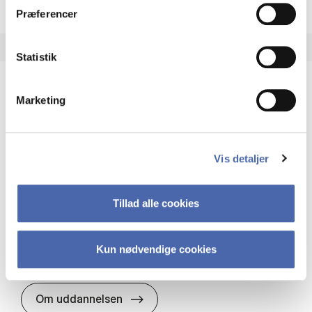
Præferencer
Statistik
Marketing
HA(it.) - erhvervs­økonomi og informations­
teknologi
HA(it.) giver dig en bred forståelse for
Vis detaljer
virksomheders muligheder og udfordringer inden
for it. Du får redskaber til at udvælge, udvikle og
implementere it…
Tillad alle cookies
IT og teknologi
Økonomi og matematik
Organisation og ledelse
Kun nødvendige cookies
HA(it.) - erhvervs­økonomi og in
Om uddannelsen