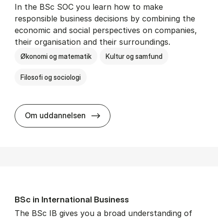
In the BSc SOC you learn how to make
responsible business decisions by combining the
economic and social perspectives on companies,
their organisation and their surroundings.
Økonomi og matematik
Kultur og samfund
Filosofi og sociologi
BSc in Busi­ness Ad­min­is­tra­tion 
Om uddannelsen
BSc in In­ter­na­tion­al Busi­ness
The BSc IB gives you a broad understanding of