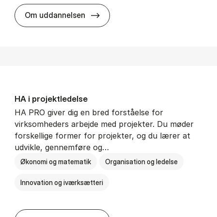
HA i mar­keds- og kul­tu­r­a­na­ly­se
Om uddannelsen
HA i pro­jekt­le­del­se
HA PRO giver dig en bred forståelse for
virksomheders arbejde med projekter. Du møder
forskellige former for projekter, og du lærer at
udvikle, gennemføre og…
Økonomi og matematik
Organisation og ledelse
Innovation og iværksætteri