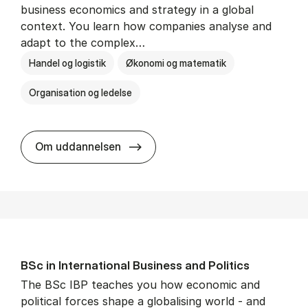
business economics and strategy in a global
context. You learn how companies analyse and
adapt to the complex…
Handel og logistik
Økonomi og matematik
Organisation og ledelse
BSc in In­ter­na­tion­al Busi­ness
Om uddannelsen
BSc in In­ter­na­tion­al Busi­ness and Polit­ics
The BSc IBP teaches you how economic and
political forces shape a globalising world - and