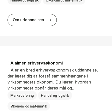
Handel og logistik
Økonomi og matematik
BSc in In­ter­na­tion­al Ship­ping a
Om uddannelsen
HA al­men erhvervs­økonomi
HA er en bred erhvervsøkonomisk uddannelse,
der lærer dig at forstå sammenhængene i
virksomheders økonomi. Du lærer, hvordan
virksomheder opnår deres mål og…
Markedsføring
Handel og logistik
Økonomi og matematik