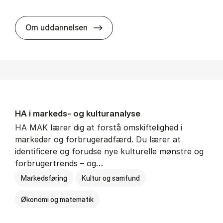
HA al­men erhvervs­økonomi
Om uddannelsen
HA i mar­keds- og kul­tu­r­a­na­ly­se
HA MAK lærer dig at forstå omskiftelighed i
markeder og forbrugeradfærd. Du lærer at
identificere og forudse nye kulturelle mønstre og
forbrugertrends – og…
Markedsføring
Kultur og samfund
Økonomi og matematik