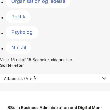
Organisation og ledelse
Politik
Psykologi
Nulstil
Viser 15 ud af 15 Bacheloruddannelser
Sortér efter
BSc in Busi­ness Ad­min­is­tra­tion and Di­git­al Man­