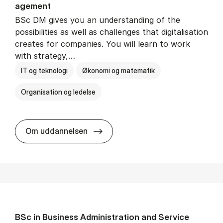
age­ment
BSc DM gives you an understanding of the
possibilities as well as challenges that digitalisation
creates for companies. You will learn to work
with strategy,…
IT og teknologi
Økonomi og matematik
Organisation og ledelse
BSc in Busi­ness Ad­min­is­tra­tion
Om uddannelsen
BSc in Busi­ness Ad­min­is­tra­tion and Ser­vice