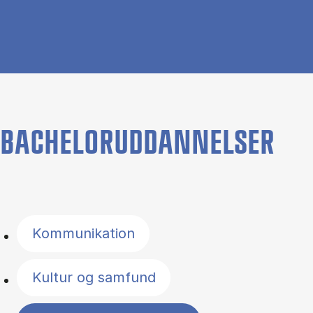
BACHELORUDDANNELSER
Filter by topics
Kommunikation
Kultur og samfund