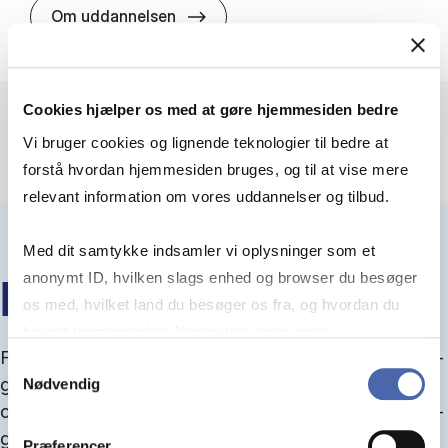
HA(jur.) - erhvervs­økonomi og er
Om uddannelsen
Cookies hjælper os med at gøre hjemmesiden bedre
Vi bruger cookies og lignende teknologier til bedre at
forstå hvordan hjemmesiden bruges, og til at vise mere
relevant information om vores uddannelser og tilbud.
Med dit samtykke indsamler vi oplysninger som et
anonymt ID, hvilken slags enhed og browser du besøger
IN­FO­MØ­DER OM OP­TA­GEL­SE
os med, hvilket land du besøger os fra, og hvordan du
bruger hjemmesiden. Nogle data deles med
Fra september kan du del­tage i in­fo­mø­der om op­ta­
tredjepartsværktøjer, som vi bruger til statistik og
Samtykkevalg
gel­se, hvor vi gu­i­der dig igen­nem an­søg­nings­pro­
Nødvendig
markedsføring. Du bestemmer selv - og kan altid trække
ces­sen, og for­tæl­ler om kvo­te 1 og 2, sprog- og ad­
dit samtykke tilbage via knappen nederst til højre.
gangs­krav, og hvordan du forbedrer dine chancer
Præferencer