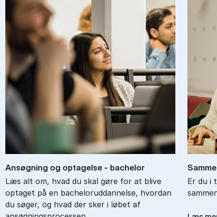
An­søg­ning og op­ta­gel­se - ba­chel­or
Sam­men
Læs alt om, hvad du skal gøre for at blive
Er du i 
optaget på en bacheloruddannelse, hvordan
sammenl
du søger, og hvad der sker i løbet af
ansøgningsprocessen.
Læs me