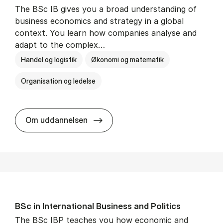
The BSc IB gives you a broad understanding of
business economics and strategy in a global
context. You learn how companies analyse and
adapt to the complex…
Handel og logistik
Økonomi og matematik
Organisation og ledelse
BSc in In­ter­na­tion­al Busi­ness
Om uddannelsen
BSc in In­ter­na­tion­al Busi­ness and Polit­ics
The BSc IBP teaches you how economic and