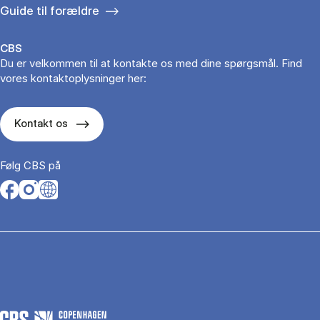
Guide til forældre
CBS
Du er velkommen til at kontakte os med dine spørgsmål. Find
vores kontaktoplysninger her:
Kontakt os
Følg CBS på
Opens in a new tab
Opens in a new tab
Opens in a new tab