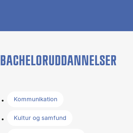
BACHELORUDDANNELSER
Filter by topics
Kommunikation
Kultur og samfund