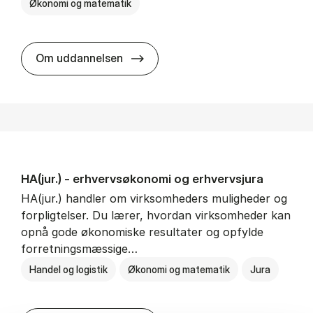
Økonomi og matematik
HA al­men erhvervs­økonomi
Om uddannelsen
HA(jur.) - erhvervs­økonomi og erhvervs­jura
HA(jur.) handler om virksomheders muligheder og
forpligtelser. Du lærer, hvordan virksomheder kan
opnå gode økonomiske resultater og opfylde
forretningsmæssige…
Handel og logistik
Økonomi og matematik
Jura