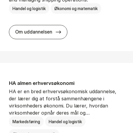
Handel og logistik
Økonomi og matematik
BSc in In­ter­na­tion­al Ship­ping a
Om uddannelsen
HA al­men erhvervs­økonomi
HA er en bred erhvervsøkonomisk uddannelse,
der lærer dig at forstå sammenhængene i
virksomheders økonomi. Du lærer, hvordan
virksomheder opnår deres mål og…
Markedsføring
Handel og logistik