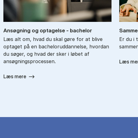
An­søg­ning og op­ta­gel­se - ba­chel­or
Sam­men
Læs alt om, hvad du skal gøre for at blive
Er du i 
optaget på en bacheloruddannelse, hvordan
sammenl
du søger, og hvad der sker i løbet af
ansøgningsprocessen.
Læs me
Læs mere