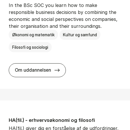
In the BSc SOC you learn how to make
responsible business decisions by combining the
economic and social perspectives on companies,
their organisation and their surroundings.
Økonomi og matematik
Kultur og samfund
Filosofi og sociologi
BSc in Busi­ness Ad­min­is­tra­tion 
Om uddannelsen
HA(fil.) - erhvervs­økonomi og fi­lo­so­fi
HA(fil.) giver dig en forståelse af de udfordringer,