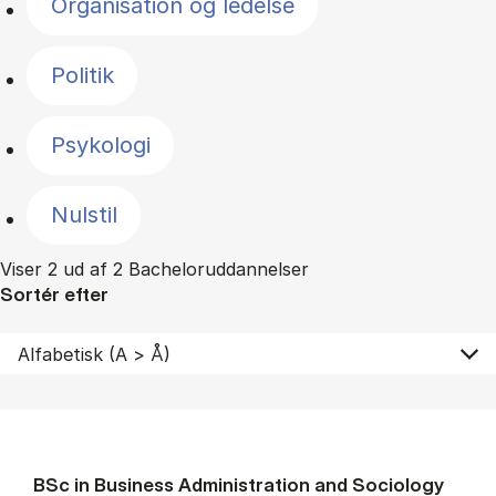
Organisation og ledelse
Politik
Psykologi
Nulstil
Viser 2 ud af 2 Bacheloruddannelser
Sortér efter
BSc in Busi­ness Ad­min­is­tra­tion and So­ci­ology