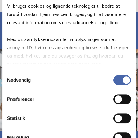
Vi bruger cookies og lignende teknologier til bedre at
forstå hvordan hjemmesiden bruges, og til at vise mere
relevant information om vores uddannelser og tilbud.
Med dit samtykke indsamler vi oplysninger som et
anonymt ID, hvilken slags enhed og browser du besøger
os med, hvilket land du besøger os fra, og hvordan du
bruger hjemmesiden. Nogle data deles med
tredjepartsværktøjer, som vi bruger til statistik og
Samtykkevalg
Nødvendig
markedsføring. Du bestemmer selv - og kan altid trække
dit samtykke tilbage via knappen nederst til højre.
Præferencer
Statistik
Marketing