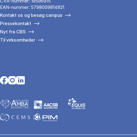
CVR-nummer: 19596915
EAN-nummer: 5798009814821
Kontakt os og besøg campus
Pressekontakt
Nyt fra CBS
Til virksomheder
Opens in a new tab
Opens in a new tab
Opens in a new tab