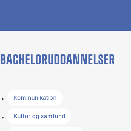
BACHELORUDDANNELSER
Filter by topics
Kommunikation
Kultur og samfund