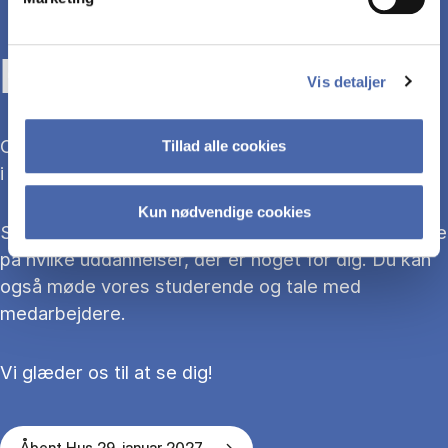
KOM TIL ÅBENT HUS
Vis detaljer
Overvejer du at søge ind på en bacheloruddannelse
Tillad alle cookies
i 2027?
Kun nødvendige cookies
Så kom med til Åbent Hus, hvor du kan blive klogere
på hvilke uddannelser, der er noget for dig. Du kan
også møde vores studerende og tale med
medarbejdere.
Vi glæder os til at se dig!
Åbent Hus 29. januar 2027