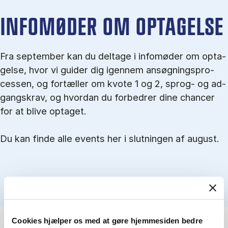
IN­FO­MØ­DER OM OP­TA­GEL­SE
Fra september kan du del­tage i in­fo­mø­der om op­ta­
gel­se, hvor vi gu­i­der dig igen­nem an­søg­nings­pro­
ces­sen, og for­tæl­ler om kvo­te 1 og 2, sprog- og ad­
gangs­krav, og hvordan du forbedrer dine chancer
for at blive optaget.
Du kan finde alle events her i slutningen af august.
Cookies hjælper os med at gøre hjemmesiden bedre