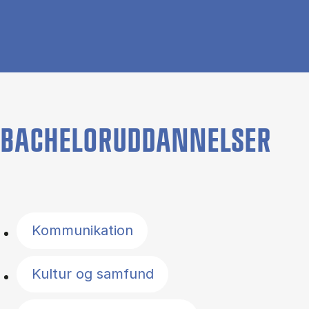
BACHELORUDDANNELSER
Filter by topics
Kommunikation
Kultur og samfund