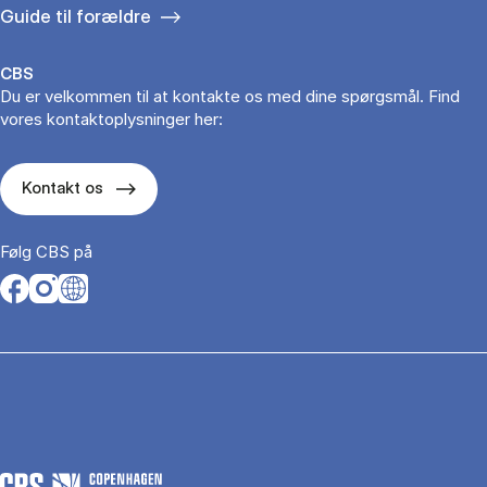
Guide til forældre
CBS
Du er velkommen til at kontakte os med dine spørgsmål. Find
vores kontaktoplysninger her:
Kontakt os
Følg CBS på
Opens in a new tab
Opens in a new tab
Opens in a new tab