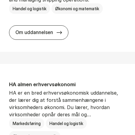
Handel og logistik
Økonomi og matematik
BSc in In­ter­na­tion­al Ship­ping a
Om uddannelsen
HA al­men erhvervs­økonomi
HA er en bred erhvervsøkonomisk uddannelse,
der lærer dig at forstå sammenhængene i
virksomheders økonomi. Du lærer, hvordan
virksomheder opnår deres mål og…
Markedsføring
Handel og logistik