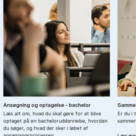
An­søg­ning og op­ta­gel­se - ba­chel­or
Sam­men
Læs alt om, hvad du skal gøre for at blive
Er du i 
optaget på en bacheloruddannelse, hvordan
sammenl
du søger, og hvad der sker i løbet af
ansøgningsprocessen.
Læs me