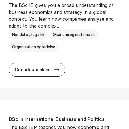
The BSc IB gives you a broad understanding of
business economics and strategy in a global
context. You learn how companies analyse and
adapt to the complex…
Handel og logistik
Økonomi og matematik
Organisation og ledelse
BSc in In­ter­na­tion­al Busi­ness
Om uddannelsen
BSc in In­ter­na­tion­al Busi­ness and Polit­ics
The BSc IBP teaches you how economic and