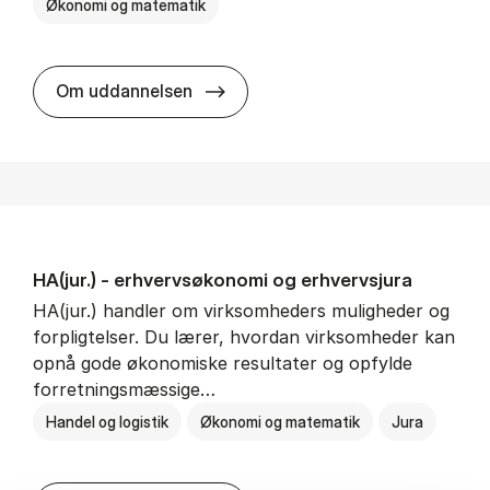
Økonomi og matematik
HA al­men erhvervs­økonomi
Om uddannelsen
HA(jur.) - erhvervs­økonomi og erhvervs­jura
HA(jur.) handler om virksomheders muligheder og
forpligtelser. Du lærer, hvordan virksomheder kan
opnå gode økonomiske resultater og opfylde
forretningsmæssige…
Handel og logistik
Økonomi og matematik
Jura