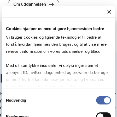
HA(jur.) - erhvervs­økonomi og er
Om uddannelsen
Cookies hjælper os med at gøre hjemmesiden bedre
Vi bruger cookies og lignende teknologier til bedre at
forstå hvordan hjemmesiden bruges, og til at vise mere
relevant information om vores uddannelser og tilbud.
Med dit samtykke indsamler vi oplysninger som et
anonymt ID, hvilken slags enhed og browser du besøger
IN­FO­MØ­DER OM OP­TA­GEL­SE
os med, hvilket land du besøger os fra, og hvordan du
bruger hjemmesiden. Nogle data deles med
Fra september kan du del­tage i in­fo­mø­der om op­ta­
tredjepartsværktøjer, som vi bruger til statistik og
Samtykkevalg
gel­se, hvor vi gu­i­der dig igen­nem an­søg­nings­pro­
Nødvendig
markedsføring. Du bestemmer selv - og kan altid trække
ces­sen, og for­tæl­ler om kvo­te 1 og 2, sprog- og ad­
dit samtykke tilbage via knappen nederst til højre.
gangs­krav, og hvordan du forbedrer dine chancer
Præferencer