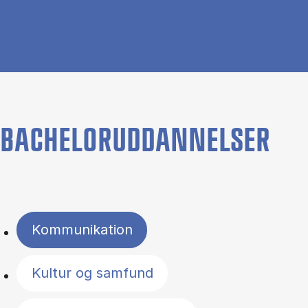
BACHELORUDDANNELSER
Filter by topics
Kommunikation
Kultur og samfund