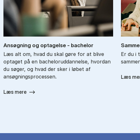
An­søg­ning og op­ta­gel­se - ba­chel­or
Sam­men
Læs alt om, hvad du skal gøre for at blive
Er du i 
optaget på en bacheloruddannelse, hvordan
sammenl
du søger, og hvad der sker i løbet af
ansøgningsprocessen.
Læs me
Læs mere