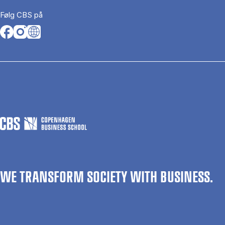
Følg CBS på
Opens in a new tab
Opens in a new tab
Opens in a new tab
WE TRANSFORM SOCIETY WITH BUSINESS.