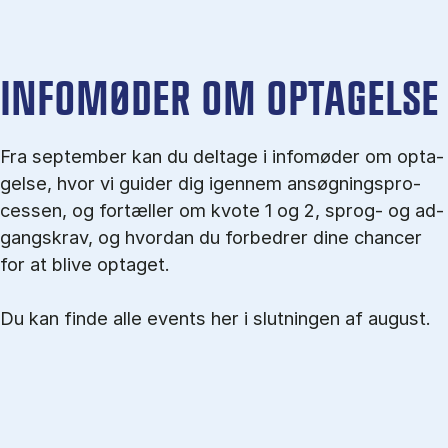
IN­FO­MØ­DER OM OP­TA­GEL­SE
Fra september kan du del­tage i in­fo­mø­der om op­ta­
gel­se, hvor vi gu­i­der dig igen­nem an­søg­nings­pro­
ces­sen, og for­tæl­ler om kvo­te 1 og 2, sprog- og ad­
gangs­krav, og hvordan du forbedrer dine chancer
for at blive optaget.
Du kan finde alle events her i slutningen af august.