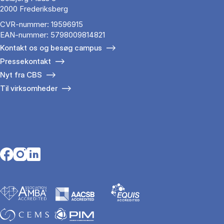
2000 Frederiksberg
CVR-nummer: 19596915
EAN-nummer: 5798009814821
Kontakt os og besøg campus
Pressekontakt
Nyt fra CBS
Til virksomheder
Opens in a new tab
Opens in a new tab
Opens in a new tab