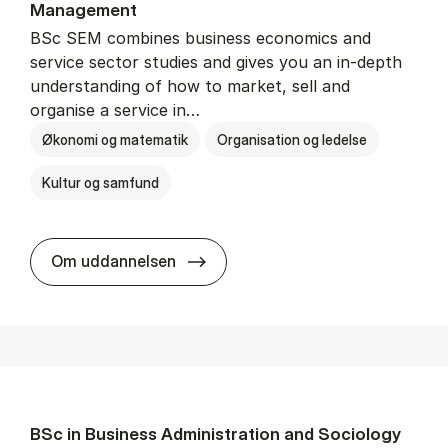
Man­age­ment
BSc SEM combines business economics and
service sector studies and gives you an in-depth
understanding of how to market, sell and
organise a service in…
Økonomi og matematik
Organisation og ledelse
Kultur og samfund
BSc in Busi­ness Ad­min­is­tra­tio
Om uddannelsen
BSc in Busi­ness Ad­min­is­tra­tion and So­ci­ology