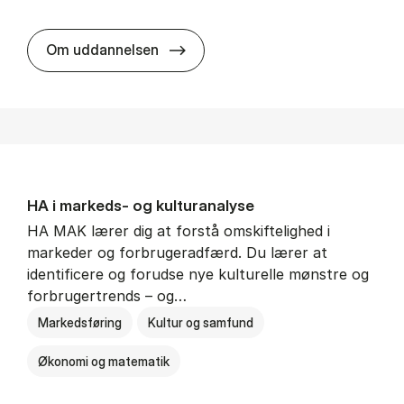
HA al­men erhvervs­økonomi
Om uddannelsen
HA i mar­keds- og kul­tu­r­a­na­ly­se
HA MAK lærer dig at forstå omskiftelighed i
markeder og forbrugeradfærd. Du lærer at
identificere og forudse nye kulturelle mønstre og
forbrugertrends – og…
Markedsføring
Kultur og samfund
Økonomi og matematik