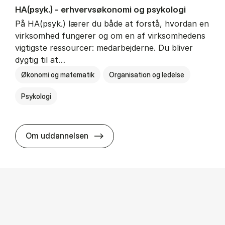
HA(psyk.) - erhvervs­økonomi og psy­ko­lo­gi
På HA(psyk.) lærer du både at forstå, hvordan en
virksomhed fungerer og om en af virksomhedens
vigtigste ressourcer: medarbejderne. Du bliver
dygtig til at…
Økonomi og matematik
Organisation og ledelse
Psykologi
HA(psyk.) - erhvervs­økonomi og ps
Om uddannelsen