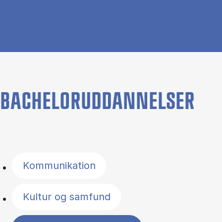
BACHELORUDDANNELSER
Filter by topics
Kommunikation
Kultur og samfund