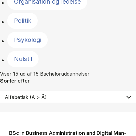
Organisation og ledelse
Politik
Psykologi
Nulstil
Viser 15 ud af 15 Bacheloruddannelser
Sortér efter
BSc in Busi­ness Ad­min­is­tra­tion and Di­git­al Man­