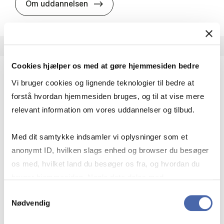
HA i pro­jekt­le­del­se
Om uddannelsen
Cookies hjælper os med at gøre hjemmesiden bedre
Vi bruger cookies og lignende teknologier til bedre at
HA(fil.) - erhvervs­økonomi og fi­lo­so­fi
forstå hvordan hjemmesiden bruges, og til at vise mere
HA(fil.) giver dig en forståelse af de udfordringer,
relevant information om vores uddannelser og tilbud.
virksomheder møder i vores komplekse verden.
Du lærer om virksomheders behov for økonomisk
Med dit samtykke indsamler vi oplysninger som et
effektivitet og…
anonymt ID, hvilken slags enhed og browser du besøger
Økonomi og matematik
Kultur og samfund
os med, hvilket land du besøger os fra, og hvordan du
Filosofi og sociologi
bruger hjemmesiden. Nogle data deles med
tredjepartsværktøjer, som vi bruger til statistik og
Samtykkevalg
Nødvendig
markedsføring. Du bestemmer selv - og kan altid trække
HA(fil.) - erhvervs­økonomi og fi­lo­
Om uddannelsen
dit samtykke tilbage via knappen nederst til højre.