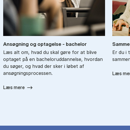
An­søg­ning og op­ta­gel­se - ba­chel­or
Sam­men
Læs alt om, hvad du skal gøre for at blive
Er du i 
optaget på en bacheloruddannelse, hvordan
sammenl
du søger, og hvad der sker i løbet af
ansøgningsprocessen.
Læs me
Læs mere