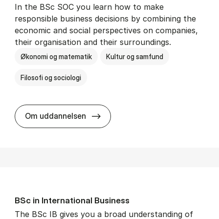
In the BSc SOC you learn how to make
responsible business decisions by combining the
economic and social perspectives on companies,
their organisation and their surroundings.
Økonomi og matematik
Kultur og samfund
Filosofi og sociologi
BSc in Busi­ness Ad­min­is­tra­tion 
Om uddannelsen
BSc in In­ter­na­tion­al Busi­ness
The BSc IB gives you a broad understanding of