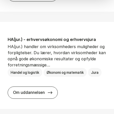
HA(jur.) - erhvervs­økonomi og erhvervs­jura
HA(jur.) handler om virksomheders muligheder og
forpligtelser. Du lærer, hvordan virksomheder kan
opnå gode økonomiske resultater og opfylde
forretningsmæssige…
Handel og logistik
Økonomi og matematik
Jura
HA(jur.) - erhvervs­økonomi og er
Om uddannelsen