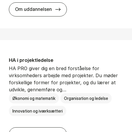
HA i mar­keds- og kul­tu­r­a­na­ly­se
Om uddannelsen
HA i pro­jekt­le­del­se
HA PRO giver dig en bred forståelse for
virksomheders arbejde med projekter. Du møder
forskellige former for projekter, og du lærer at
udvikle, gennemføre og…
Økonomi og matematik
Organisation og ledelse
Innovation og iværksætteri