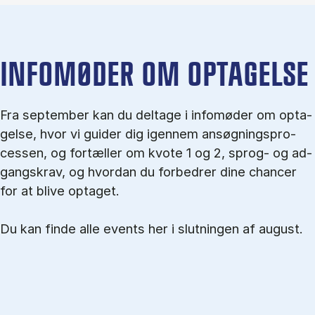
IN­FO­MØ­DER OM OP­TA­GEL­SE
Fra september kan du del­tage i in­fo­mø­der om op­ta­
gel­se, hvor vi gu­i­der dig igen­nem an­søg­nings­pro­
ces­sen, og for­tæl­ler om kvo­te 1 og 2, sprog- og ad­
gangs­krav, og hvordan du forbedrer dine chancer
for at blive optaget.
Du kan finde alle events her i slutningen af august.