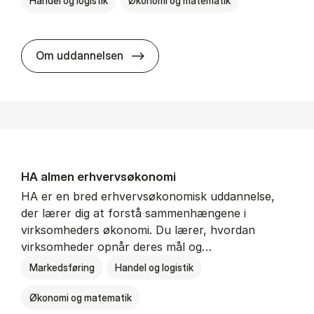
Handel og logistik
Økonomi og matematik
BSc in In­ter­na­tion­al Ship­ping a
Om uddannelsen
HA al­men erhvervs­økonomi
HA er en bred erhvervsøkonomisk uddannelse,
der lærer dig at forstå sammenhængene i
virksomheders økonomi. Du lærer, hvordan
virksomheder opnår deres mål og…
Markedsføring
Handel og logistik
Økonomi og matematik