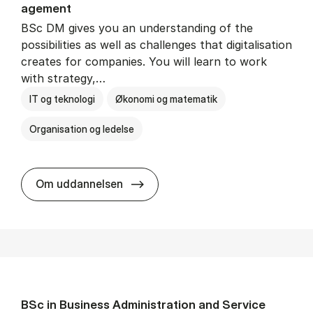
age­ment
BSc DM gives you an understanding of the
possibilities as well as challenges that digitalisation
creates for companies. You will learn to work
with strategy,…
IT og teknologi
Økonomi og matematik
Organisation og ledelse
BSc in Busi­ness Ad­min­is­tra­tion
Om uddannelsen
BSc in Busi­ness Ad­min­is­tra­tion and Ser­vice