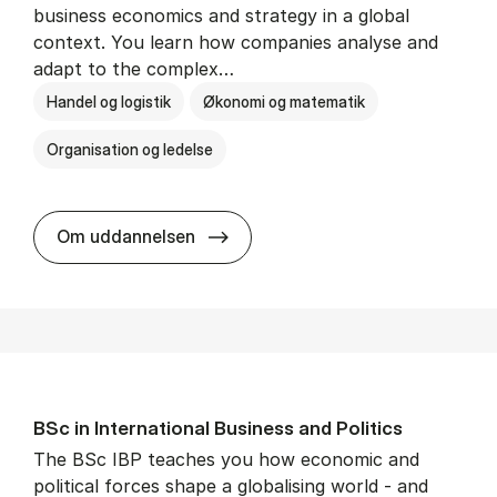
business economics and strategy in a global
context. You learn how companies analyse and
adapt to the complex…
Handel og logistik
Økonomi og matematik
Organisation og ledelse
BSc in In­ter­na­tion­al Busi­ness
Om uddannelsen
BSc in In­ter­na­tion­al Busi­ness and Polit­ics
The BSc IBP teaches you how economic and
political forces shape a globalising world - and