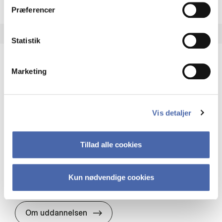
Præferencer
Statistik
Marketing
HA(it.) - erhvervs­økonomi og informations­
teknologi
HA(it.) giver dig en bred forståelse for
Vis detaljer
virksomheders muligheder og udfordringer inden
for it. Du får redskaber til at udvælge, udvikle og
implementere it…
Tillad alle cookies
IT og teknologi
Økonomi og matematik
Organisation og ledelse
Kun nødvendige cookies
HA(it.) - erhvervs­økonomi og in
Om uddannelsen