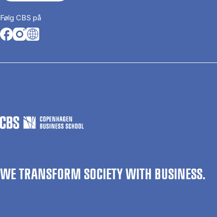
Følg CBS på
Opens in a new tab
Opens in a new tab
Opens in a new tab
WE TRANSFORM SOCIETY WITH BUSINESS.