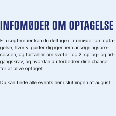
IN­FO­MØ­DER OM OP­TA­GEL­SE
Fra september kan du del­tage i in­fo­mø­der om op­ta­
gel­se, hvor vi gu­i­der dig igen­nem an­søg­nings­pro­
ces­sen, og for­tæl­ler om kvo­te 1 og 2, sprog- og ad­
gangs­krav, og hvordan du forbedrer dine chancer
for at blive optaget.
Du kan finde alle events her i slutningen af august.