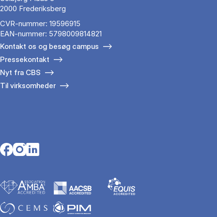
2000 Frederiksberg
CVR-nummer: 19596915
EAN-nummer: 5798009814821
Kontakt os og besøg campus
Pressekontakt
Nyt fra CBS
Til virksomheder
Opens in a new tab
Opens in a new tab
Opens in a new tab