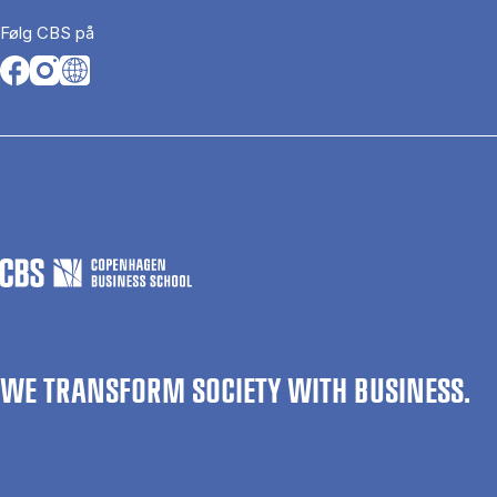
Følg CBS på
Opens in a new tab
Opens in a new tab
Opens in a new tab
WE TRANSFORM SOCIETY WITH BUSINESS.