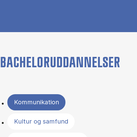
BACHELORUDDANNELSER
Filter by topics
Kommunikation
Kultur og samfund