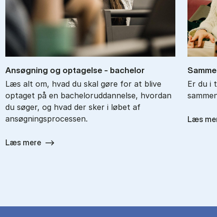
An­søg­ning og op­ta­gel­se - ba­chel­or
Sam­men
Læs alt om, hvad du skal gøre for at blive
Er du i 
optaget på en bacheloruddannelse, hvordan
sammenl
du søger, og hvad der sker i løbet af
ansøgningsprocessen.
Læs me
Læs mere