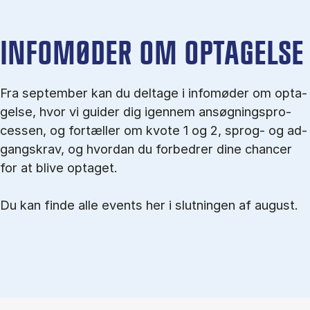
IN­FO­MØ­DER OM OP­TA­GEL­SE
Fra september kan du del­tage i in­fo­mø­der om op­ta­
gel­se, hvor vi gu­i­der dig igen­nem an­søg­nings­pro­
ces­sen, og for­tæl­ler om kvo­te 1 og 2, sprog- og ad­
gangs­krav, og hvordan du forbedrer dine chancer
for at blive optaget.
Du kan finde alle events her i slutningen af august.