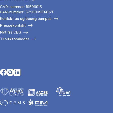
CVR-nummer: 19596915
EAN-nummer: 5798009814821
Kontakt os og besøg campus
Pressekontakt
Nyt fra CBS
Til virksomheder
Opens in a new tab
Opens in a new tab
Opens in a new tab