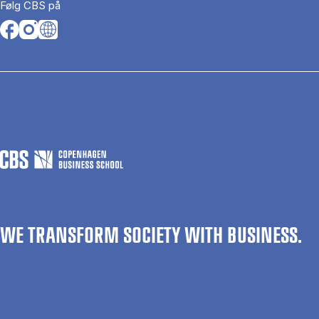
Følg CBS på
Opens in a new tab
Opens in a new tab
Opens in a new tab
WE TRANSFORM SOCIETY WITH BUSINESS.