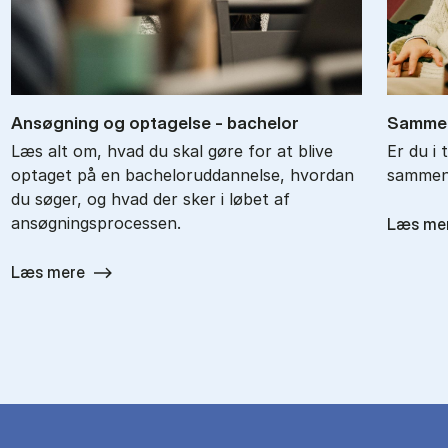
An­søg­ning og op­ta­gel­se - ba­chel­or
Sam­men
Læs alt om, hvad du skal gøre for at blive
Er du i 
optaget på en bacheloruddannelse, hvordan
sammenl
du søger, og hvad der sker i løbet af
ansøgningsprocessen.
Læs me
Læs mere