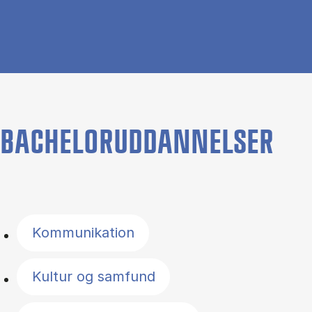
BACHELORUDDANNELSER
Filter by topics
Kommunikation
Kultur og samfund