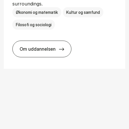
surroundings.
Økonomi og matematik
Kultur og samfund
Filosofi og sociologi
Om uddannelsen
ice Man­age­ment
BSc in Busi­ness Ad­min­is­tra­tion and So­ci