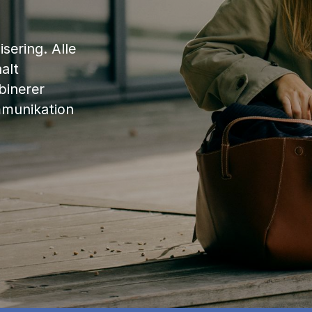
sering. Alle
alt
binerer
mmunikation