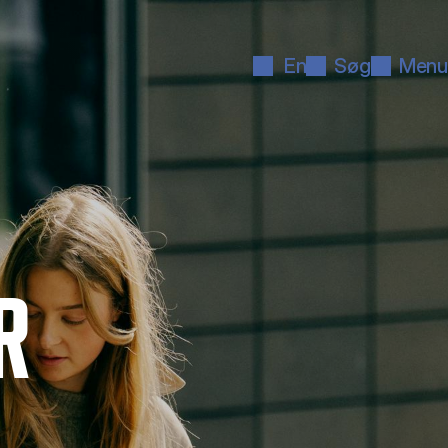
En
Søg
Menu
R