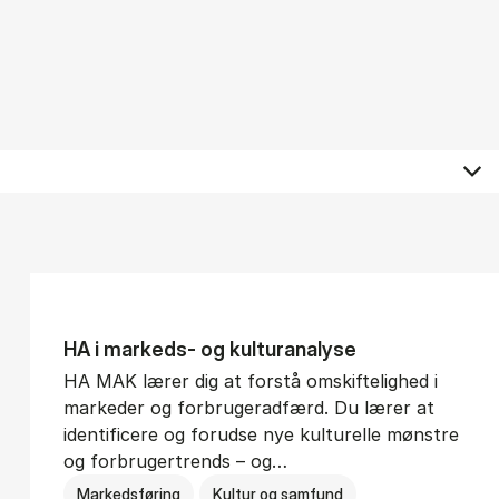
HA i mar­keds- og kul­tu­r­a­na­ly­se
HA MAK lærer dig at forstå omskiftelighed i
markeder og forbrugeradfærd. Du lærer at
identificere og forudse nye kulturelle mønstre
og forbrugertrends – og…
Markedsføring
Kultur og samfund