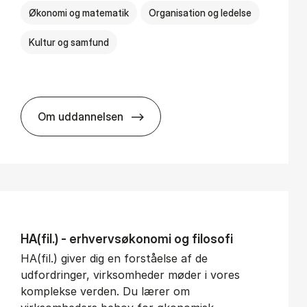
Økonomi og matematik
Organisation og ledelse
Kultur og samfund
Om uddannelsen
BSc in Busi­ness Ad­min­is­tra­tion and Ser­v
HA(fil.) - erhvervs­økonomi og fi­lo­so­fi
HA(fil.) giver dig en forståelse af de
udfordringer, virksomheder møder i vores
komplekse verden. Du lærer om