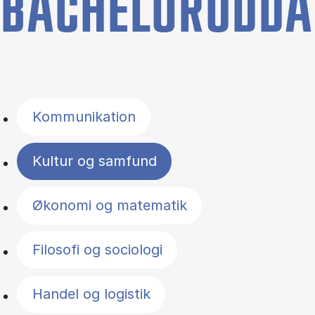
BACHELORUDDA
Filter by topics
Kommunikation
Kultur og samfund
Økonomi og matematik
Filosofi og sociologi
Handel og logistik