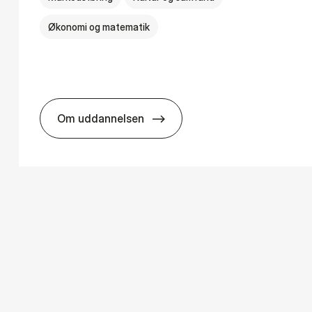
Økonomi og matematik
Om uddannelsen
­ology
HA i mar­keds- og kul­tu­r­a­na­ly­se