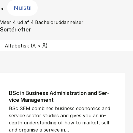
Nulstil
Viser 4 ud af 4 Bacheloruddannelser
Sortér efter
BSc in Busi­ness Ad­min­is­tra­tion and Ser­
vice Man­age­ment
BSc SEM combines business economics and
service sector studies and gives you an in-
depth understanding of how to market, sell
and organise a service in…