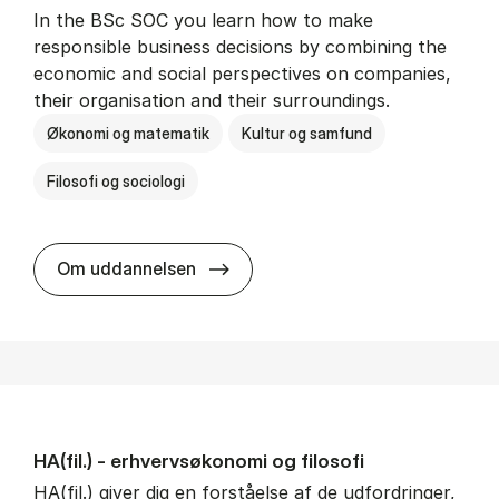
In the BSc SOC you learn how to make
responsible business decisions by combining the
economic and social perspectives on companies,
their organisation and their surroundings.
Økonomi og matematik
Kultur og samfund
Filosofi og sociologi
BSc in Busi­ness Ad­min­is­tra­tion 
Om uddannelsen
HA(fil.) - erhvervs­økonomi og fi­lo­so­fi
HA(fil.) giver dig en forståelse af de udfordringer,