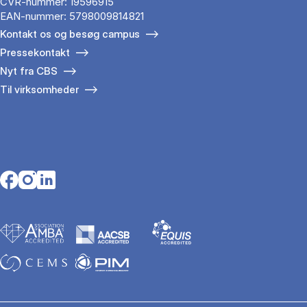
CVR-nummer: 19596915
EAN-nummer: 5798009814821
Kontakt os og besøg campus
Pressekontakt
Nyt fra CBS
Til virksomheder
Opens in a new tab
Opens in a new tab
Opens in a new tab