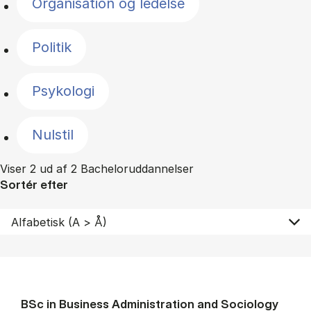
Organisation og ledelse
Politik
Psykologi
Nulstil
Viser 2 ud af 2 Bacheloruddannelser
Sortér efter
BSc in Busi­ness Ad­min­is­tra­tion and So­ci­ology