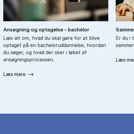
An­søg­ning og op­ta­gel­se - ba­chel­or
Sam­men
Læs alt om, hvad du skal gøre for at blive
Er du i 
optaget på en bacheloruddannelse, hvordan
sammenl
du søger, og hvad der sker i løbet af
ansøgningsprocessen.
Læs me
Læs mere