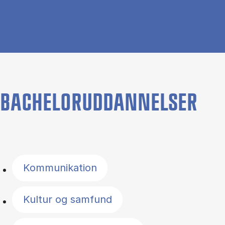
BACHELORUDDANNELSER
Filter by topics
Kommunikation
Kultur og samfund