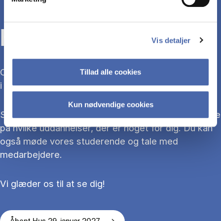
KOM TIL ÅBENT HUS
Vis detaljer
Overvejer du at søge ind på en bacheloruddannelse
Tillad alle cookies
i 2027?
Kun nødvendige cookies
Så kom med til Åbent Hus, hvor du kan blive klogere
på hvilke uddannelser, der er noget for dig. Du kan
også møde vores studerende og tale med
medarbejdere.
Vi glæder os til at se dig!
Åbent Hus 29. januar 2027