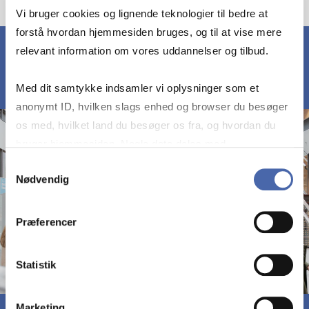
Vi bruger cookies og lignende teknologier til bedre at
forstå hvordan hjemmesiden bruges, og til at vise mere
relevant information om vores uddannelser og tilbud.
Med dit samtykke indsamler vi oplysninger som et
anonymt ID, hvilken slags enhed og browser du besøger
os med, hvilket land du besøger os fra, og hvordan du
bruger hjemmesiden. Nogle data deles med
tredjepartsværktøjer, som vi bruger til statistik og
Samtykkevalg
Nødvendig
markedsføring. Du bestemmer selv - og kan altid trække
dit samtykke tilbage via knappen nederst til højre.
Præferencer
Statistik
Marketing