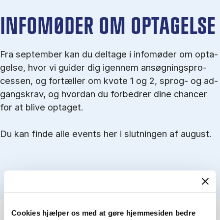
IN­FO­MØ­DER OM OP­TA­GEL­SE
Fra september kan du del­tage i in­fo­mø­der om op­ta­
gel­se, hvor vi gu­i­der dig igen­nem an­søg­nings­pro­
ces­sen, og for­tæl­ler om kvo­te 1 og 2, sprog- og ad­
gangs­krav, og hvordan du forbedrer dine chancer
for at blive optaget.
Du kan finde alle events her i slutningen af august.
Cookies hjælper os med at gøre hjemmesiden bedre