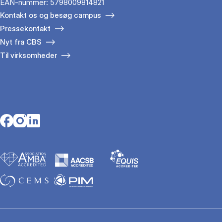
EAN-nummer: 5798009814821
Kontakt os og besøg campus
Pressekontakt
Nyt fra CBS
Til virksomheder
Opens in a new tab
Opens in a new tab
Opens in a new tab