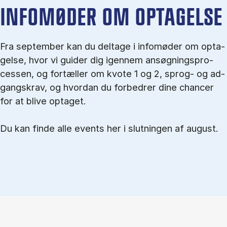
IN­FO­MØ­DER OM OP­TA­GEL­SE
Fra september kan du del­tage i in­fo­mø­der om op­ta­
gel­se, hvor vi gu­i­der dig igen­nem an­søg­nings­pro­
ces­sen, og for­tæl­ler om kvo­te 1 og 2, sprog- og ad­
gangs­krav, og hvordan du forbedrer dine chancer
for at blive optaget.
Du kan finde alle events her i slutningen af august.