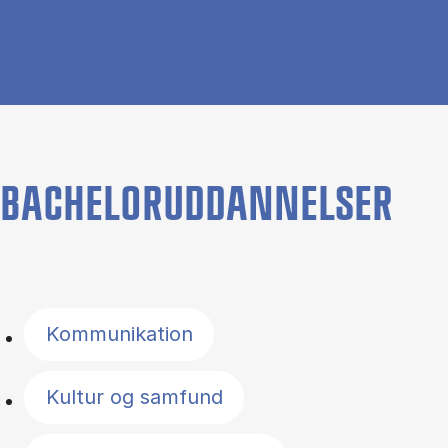
BACHELORUDDANNELSER
Filter by topics
Kommunikation
Kultur og samfund