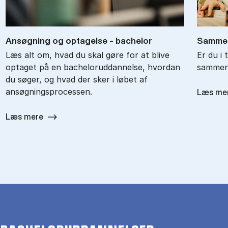
An­søg­ning og op­ta­gel­se - ba­chel­or
Sam­men
Læs alt om, hvad du skal gøre for at blive
Er du i 
optaget på en bacheloruddannelse, hvordan
sammenl
du søger, og hvad der sker i løbet af
ansøgningsprocessen.
Læs me
Læs mere