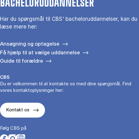
BACHELORUDDANNELSER
Har du spørgsmål til CBS' bacheloruddannelser, kan du
læse mere her:
Ansøgning og optagelse
Få hjælp til at vælge uddannelse
Guide til forældre
CBS
Du er velkommen til at kontakte os med dine spørgsmål. Find
vores kontaktoplysninger her:
Kontakt os
Følg CBS på
Opens in a new tab
Opens in a new tab
Opens in a new tab