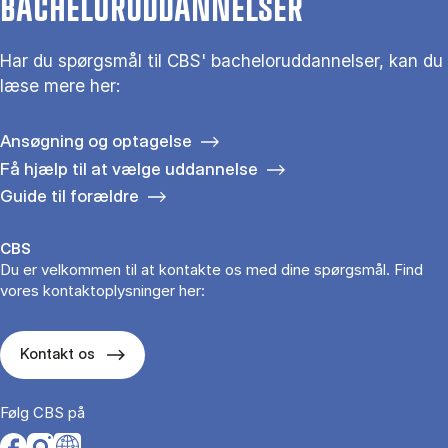
BACHELORUDDANNELSER
Har du spørgsmål til CBS' bacheloruddannelser, kan du
læse mere her:
Ansøgning og optagelse
Få hjælp til at vælge uddannelse
Guide til forældre
CBS
Du er velkommen til at kontakte os med dine spørgsmål. Find
vores kontaktoplysninger her:
Kontakt os
Følg CBS på
Opens in a new tab
Opens in a new tab
Opens in a new tab