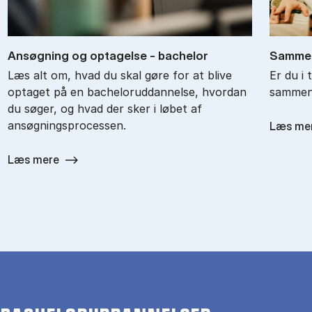
An­søg­ning og op­ta­gel­se - ba­chel­or
Sam­men
Læs alt om, hvad du skal gøre for at blive
Er du i 
optaget på en bacheloruddannelse, hvordan
sammenl
du søger, og hvad der sker i løbet af
ansøgningsprocessen.
Læs me
Læs mere