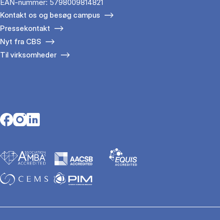
EAN-nummer: 5798009814821
Kontakt os og besøg campus
Pressekontakt
Nyt fra CBS
Til virksomheder
Opens in a new tab
Opens in a new tab
Opens in a new tab