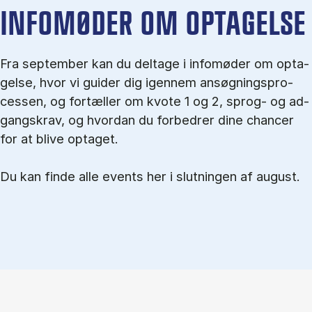
IN­FO­MØ­DER OM OP­TA­GEL­SE
Fra september kan du del­tage i in­fo­mø­der om op­ta­
gel­se, hvor vi gu­i­der dig igen­nem an­søg­nings­pro­
ces­sen, og for­tæl­ler om kvo­te 1 og 2, sprog- og ad­
gangs­krav, og hvordan du forbedrer dine chancer
for at blive optaget.
Du kan finde alle events her i slutningen af august.