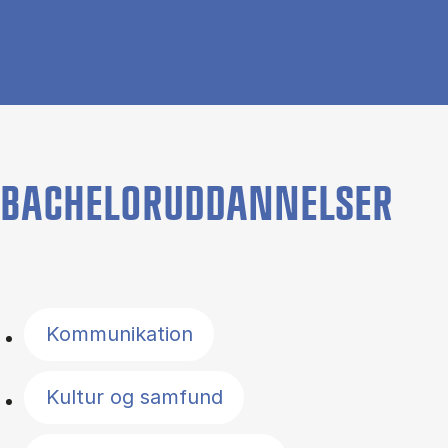
BACHELORUDDANNELSER
Filter by topics
Kommunikation
Kultur og samfund