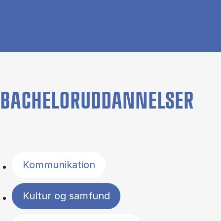
BACHELORUDDANNELSER
Filter by topics
Kommunikation
Kultur og samfund