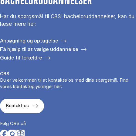
BACHELORUDDANNELSER
Har du spørgsmål til CBS' bacheloruddannelser, kan du
læse mere her:
Ansøgning og optagelse
Få hjælp til at vælge uddannelse
Guide til forældre
CBS
Du er velkommen til at kontakte os med dine spørgsmål. Find
vores kontaktoplysninger her:
Kontakt os
Følg CBS på
Opens in a new tab
Opens in a new tab
Opens in a new tab