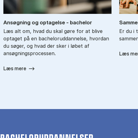
An­søg­ning og op­ta­gel­se - ba­chel­or
Sam­men
Læs alt om, hvad du skal gøre for at blive
Er du i 
optaget på en bacheloruddannelse, hvordan
sammenl
du søger, og hvad der sker i løbet af
ansøgningsprocessen.
Læs me
Læs mere