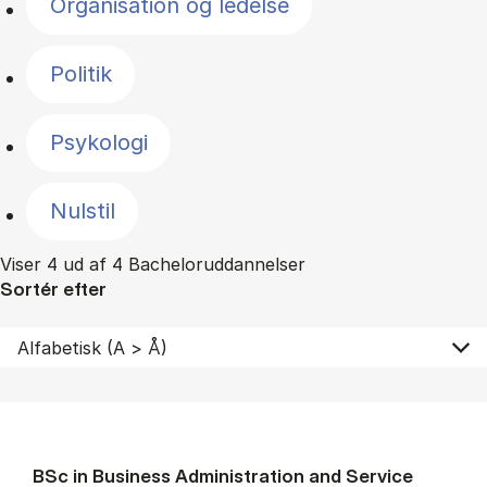
Organisation og ledelse
Politik
Psykologi
Nulstil
Viser 4 ud af 4 Bacheloruddannelser
Sortér efter
BSc in Busi­ness Ad­min­is­tra­tion and Ser­vice