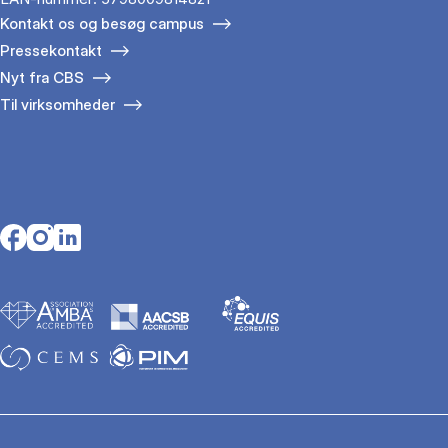
Kontakt os og besøg campus
Pressekontakt
Nyt fra CBS
Til virksomheder
Opens in a new tab
Opens in a new tab
Opens in a new tab