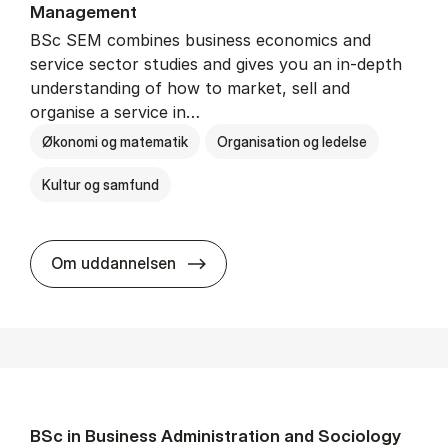
Man­age­ment
BSc SEM combines business economics and
service sector studies and gives you an in-depth
understanding of how to market, sell and
organise a service in…
Økonomi og matematik
Organisation og ledelse
Kultur og samfund
BSc in Busi­ness Ad­min­is­tra­tio
Om uddannelsen
BSc in Busi­ness Ad­min­is­tra­tion and So­ci­ology