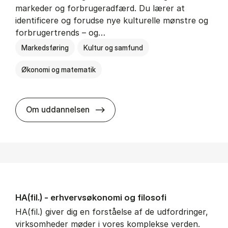
markeder og forbrugeradfærd. Du lærer at
identificere og forudse nye kulturelle mønstre og
forbrugertrends – og…
Markedsføring
Kultur og samfund
Økonomi og matematik
HA i mar­keds- og kul­tu­r­a­na­ly­se
Om uddannelsen
HA(fil.) - erhvervs­økonomi og fi­lo­so­fi
HA(fil.) giver dig en forståelse af de udfordringer,
virksomheder møder i vores komplekse verden.