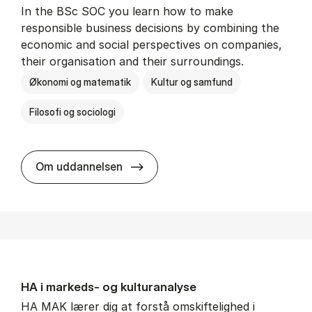
In the BSc SOC you learn how to make
responsible business decisions by combining the
economic and social perspectives on companies,
their organisation and their surroundings.
Økonomi og matematik
Kultur og samfund
Filosofi og sociologi
BSc in Busi­ness Ad­min­is­tra­tion 
Om uddannelsen
HA i mar­keds- og kul­tu­r­a­na­ly­se
HA MAK lærer dig at forstå omskiftelighed i