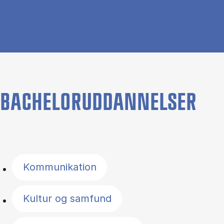
BACHELORUDDANNELSER
Filter by topics
Kommunikation
Kultur og samfund