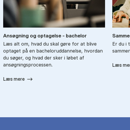
An­søg­ning og op­ta­gel­se - ba­chel­or
Sam­men
Læs alt om, hvad du skal gøre for at blive
Er du i 
optaget på en bacheloruddannelse, hvordan
sammenl
du søger, og hvad der sker i løbet af
ansøgningsprocessen.
Læs me
Læs mere