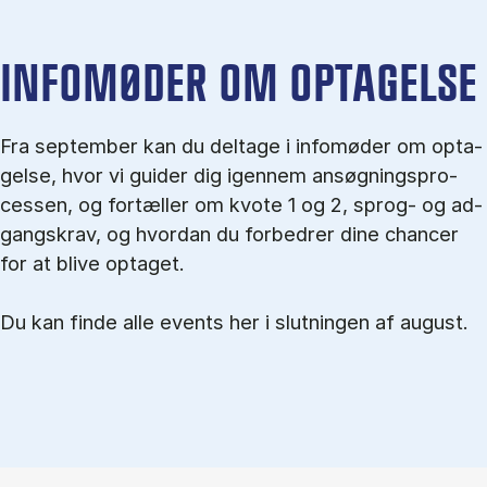
IN­FO­MØ­DER OM OP­TA­GEL­SE
Fra september kan du del­tage i in­fo­mø­der om op­ta­
gel­se, hvor vi gu­i­der dig igen­nem an­søg­nings­pro­
ces­sen, og for­tæl­ler om kvo­te 1 og 2, sprog- og ad­
gangs­krav, og hvordan du forbedrer dine chancer
for at blive optaget.
Du kan finde alle events her i slutningen af august.