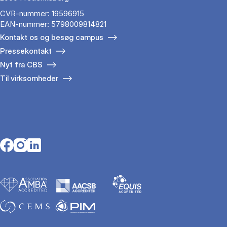
CVR-nummer: 19596915
EAN-nummer: 5798009814821
Kontakt os og besøg campus
Pressekontakt
Nyt fra CBS
Til virksomheder
Opens in a new tab
Opens in a new tab
Opens in a new tab