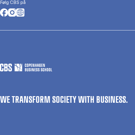
Følg CBS på
Opens in a new tab
Opens in a new tab
Opens in a new tab
WE TRANSFORM SOCIETY WITH BUSINESS.