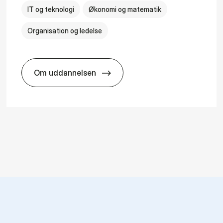
IT og teknologi
Økonomi og matematik
Organisation og ledelse
Om uddannelsen
­al Man­age­ment
HA(it.) - erhvervs­økonomi og informatio