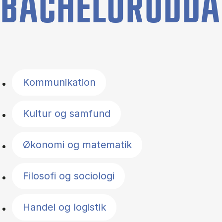
BACHELORUDDA
Filter by topics
Kommunikation
Kultur og samfund
Økonomi og matematik
Filosofi og sociologi
Handel og logistik