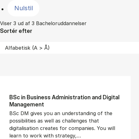
Nulstil
Viser 3 ud af 3 Bacheloruddannelser
Sortér efter
BSc in Busi­ness Ad­min­is­tra­tion and Di­git­al
Man­age­ment
BSc DM gives you an understanding of the
possibilities as well as challenges that
digitalisation creates for companies. You will
learn to work with strategy,…