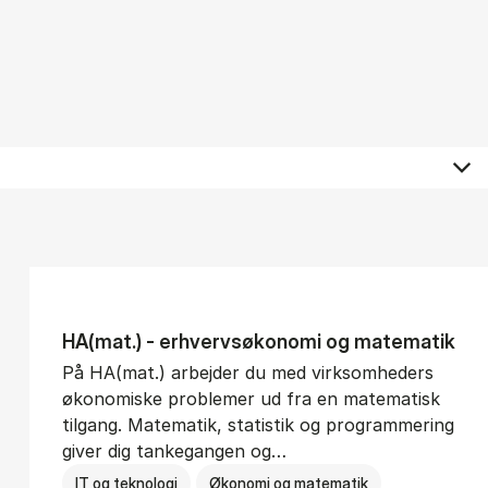
HA(mat.) - erhvervs­økonomi og ma­te­ma­tik
På HA(mat.) arbejder du med virksomheders
økonomiske problemer ud fra en matematisk
tilgang. Matematik, statistik og programmering
giver dig tankegangen og…
IT og teknologi
Økonomi og matematik