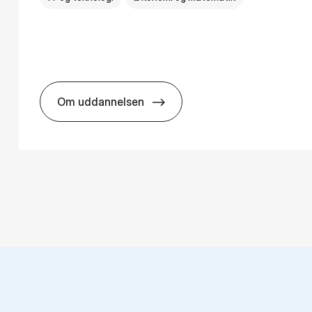
Om uddannelsen
ns­teknologi
HA(mat.) - erhvervs­økonomi og ma­te­ma