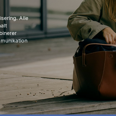
sering. Alle
alt
binerer
mmunikation