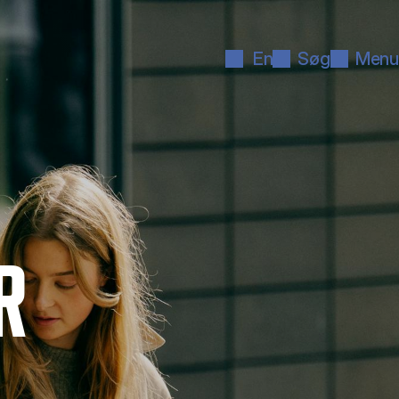
En
Søg
Menu
R