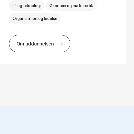
IT og teknologi
Økonomi og matematik
Organisation og ledelse
Om uddannelsen
BSc in Busi­ness Ad­min­is­tra­tion and Di­git