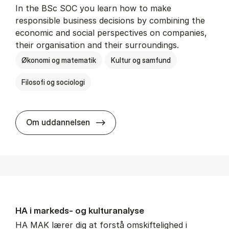
In the BSc SOC you learn how to make
responsible business decisions by combining the
economic and social perspectives on companies,
their organisation and their surroundings.
Økonomi og matematik
Kultur og samfund
Filosofi og sociologi
BSc in Busi­ness Ad­min­is­tra­tion 
Om uddannelsen
HA i mar­keds- og kul­tu­r­a­na­ly­se
HA MAK lærer dig at forstå omskiftelighed i