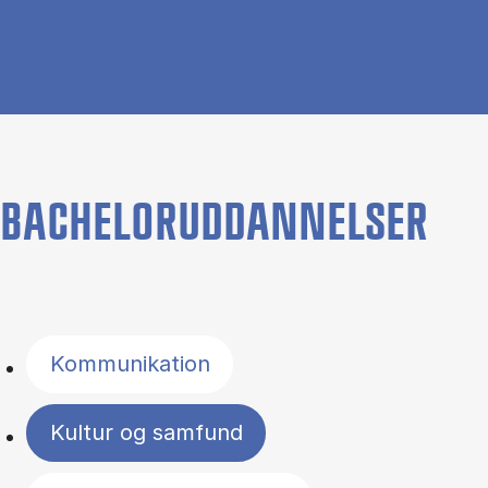
BACHELORUDDANNELSER
Filter by topics
Kommunikation
Kultur og samfund