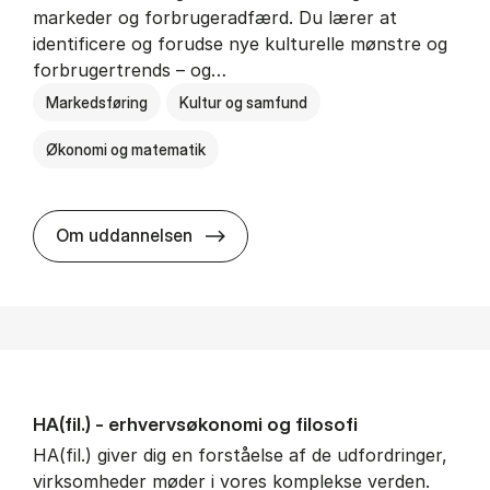
markeder og forbrugeradfærd. Du lærer at
identificere og forudse nye kulturelle mønstre og
forbrugertrends – og…
Markedsføring
Kultur og samfund
Økonomi og matematik
HA i mar­keds- og kul­tu­r­a­na­ly­se
Om uddannelsen
HA(fil.) - erhvervs­økonomi og fi­lo­so­fi
HA(fil.) giver dig en forståelse af de udfordringer,
virksomheder møder i vores komplekse verden.