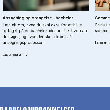
An­søg­ning og op­ta­gel­se - ba­chel­or
Sam­men
Læs alt om, hvad du skal gøre for at blive
Er du i 
optaget på en bacheloruddannelse, hvordan
sammenl
du søger, og hvad der sker i løbet af
ansøgningsprocessen.
Læs me
Læs mere