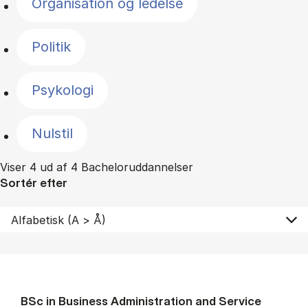
Organisation og ledelse
Politik
Psykologi
Nulstil
Viser 4 ud af 4 Bacheloruddannelser
Sortér efter
BSc in Busi­ness Ad­min­is­tra­tion and Ser­vice