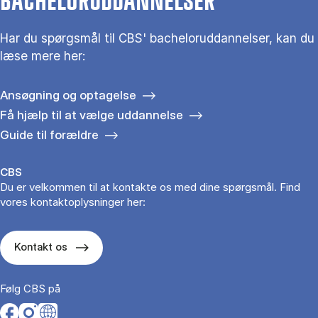
BACHELORUDDANNELSER
Har du spørgsmål til CBS' bacheloruddannelser, kan du
læse mere her:
Ansøgning og optagelse
Få hjælp til at vælge uddannelse
Guide til forældre
CBS
Du er velkommen til at kontakte os med dine spørgsmål. Find
vores kontaktoplysninger her:
Kontakt os
Følg CBS på
Opens in a new tab
Opens in a new tab
Opens in a new tab