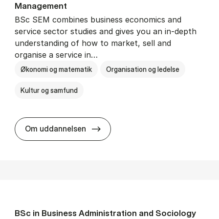
Man­age­ment
BSc SEM combines business economics and
service sector studies and gives you an in-depth
understanding of how to market, sell and
organise a service in…
Økonomi og matematik
Organisation og ledelse
Kultur og samfund
BSc in Busi­ness Ad­min­is­tra­tio
Om uddannelsen
BSc in Busi­ness Ad­min­is­tra­tion and So­ci­ology