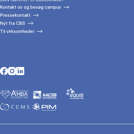
Kontakt os og besøg campus
Pressekontakt
Nyt fra CBS
Til virksomheder
Opens in a new tab
Opens in a new tab
Opens in a new tab