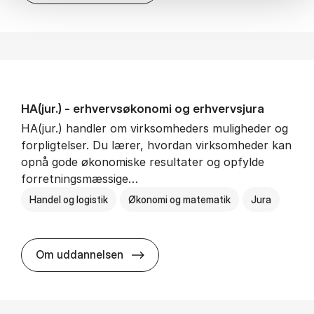
HA(jur.) - erhvervs­økonomi og erhvervs­jura
HA(jur.) handler om virksomheders muligheder og
forpligtelser. Du lærer, hvordan virksomheder kan
opnå gode økonomiske resultater og opfylde
forretningsmæssige…
Handel og logistik
Økonomi og matematik
Jura
HA(jur.) - erhvervs­økonomi og er
Om uddannelsen