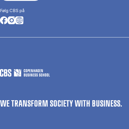
Følg CBS på
Opens in a new tab
Opens in a new tab
Opens in a new tab
WE TRANSFORM SOCIETY WITH BUSINESS.