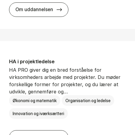
HA i mar­keds- og kul­tu­r­a­na­ly­se
Om uddannelsen
HA i pro­jekt­le­del­se
HA PRO giver dig en bred forståelse for
virksomheders arbejde med projekter. Du møder
forskellige former for projekter, og du lærer at
udvikle, gennemføre og…
Økonomi og matematik
Organisation og ledelse
Innovation og iværksætteri