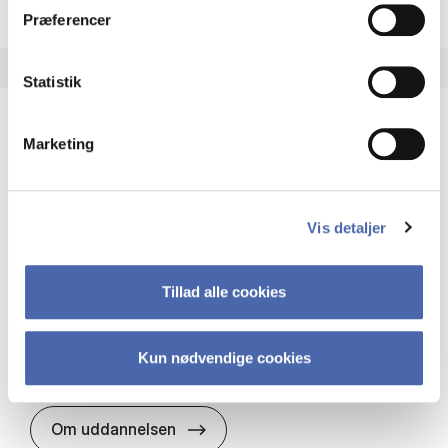
Præferencer
Statistik
Marketing
HA(it.) - erhvervs­økonomi og informations­
teknologi
HA(it.) giver dig en bred forståelse for
Vis detaljer
virksomheders muligheder og udfordringer inden
for it. Du får redskaber til at udvælge, udvikle og
implementere it…
Tillad alle cookies
IT og teknologi
Økonomi og matematik
Organisation og ledelse
Kun nødvendige cookies
HA(it.) - erhvervs­økonomi og in
Om uddannelsen