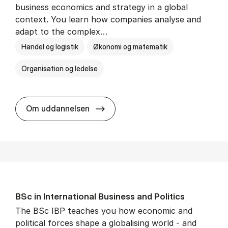
business economics and strategy in a global
context. You learn how companies analyse and
adapt to the complex…
Handel og logistik
Økonomi og matematik
Organisation og ledelse
BSc in In­ter­na­tion­al Busi­ness
Om uddannelsen
BSc in In­ter­na­tion­al Busi­ness and Polit­ics
The BSc IBP teaches you how economic and
political forces shape a globalising world - and