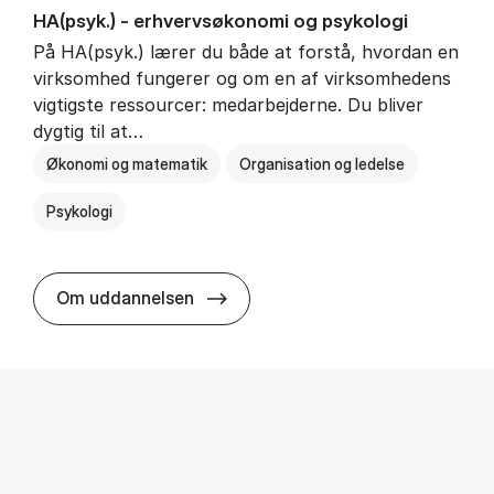
HA(psyk.) - erhvervs­økonomi og psy­ko­lo­gi
På HA(psyk.) lærer du både at forstå, hvordan en
virksomhed fungerer og om en af virksomhedens
vigtigste ressourcer: medarbejderne. Du bliver
dygtig til at…
Økonomi og matematik
Organisation og ledelse
Psykologi
HA(psyk.) - erhvervs­økonomi og ps
Om uddannelsen