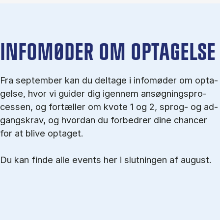
IN­FO­MØ­DER OM OP­TA­GEL­SE
Fra september kan du del­tage i in­fo­mø­der om op­ta­
gel­se, hvor vi gu­i­der dig igen­nem an­søg­nings­pro­
ces­sen, og for­tæl­ler om kvo­te 1 og 2, sprog- og ad­
gangs­krav, og hvordan du forbedrer dine chancer
for at blive optaget.
Du kan finde alle events her i slutningen af august.