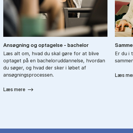
An­søg­ning og op­ta­gel­se - ba­chel­or
Sam­men
Læs alt om, hvad du skal gøre for at blive
Er du i 
optaget på en bacheloruddannelse, hvordan
sammenl
du søger, og hvad der sker i løbet af
ansøgningsprocessen.
Læs me
Læs mere