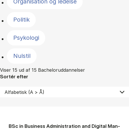
Organisation og ledelse
Politik
Psykologi
Nulstil
Viser 15 ud af 15 Bacheloruddannelser
Sortér efter
BSc in Busi­ness Ad­min­is­tra­tion and Di­git­al Man­