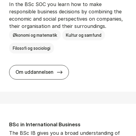
In the BSc SOC you learn how to make
responsible business decisions by combining the
economic and social perspectives on companies,
their organisation and their surroundings.
Økonomi og matematik
Kultur og samfund
Filosofi og sociologi
BSc in Busi­ness Ad­min­is­tra­tion 
Om uddannelsen
BSc in In­ter­na­tion­al Busi­ness
The BSc IB gives you a broad understanding of