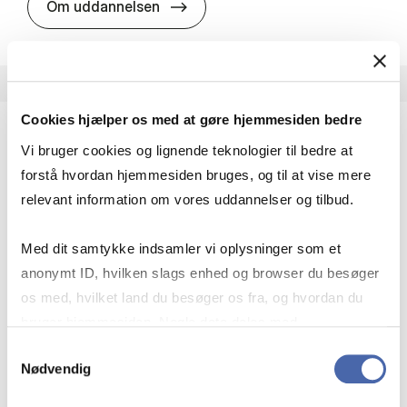
HA i pro­jekt­le­del­se
Om uddannelsen
Cookies hjælper os med at gøre hjemmesiden bedre
Vi bruger cookies og lignende teknologier til bedre at
HA(fil.) - erhvervs­økonomi og fi­lo­so­fi
forstå hvordan hjemmesiden bruges, og til at vise mere
HA(fil.) giver dig en forståelse af de udfordringer,
relevant information om vores uddannelser og tilbud.
virksomheder møder i vores komplekse verden.
Du lærer om virksomheders behov for økonomisk
Med dit samtykke indsamler vi oplysninger som et
effektivitet og…
anonymt ID, hvilken slags enhed og browser du besøger
Økonomi og matematik
Kultur og samfund
os med, hvilket land du besøger os fra, og hvordan du
Filosofi og sociologi
bruger hjemmesiden. Nogle data deles med
tredjepartsværktøjer, som vi bruger til statistik og
Samtykkevalg
Nødvendig
markedsføring. Du bestemmer selv - og kan altid trække
HA(fil.) - erhvervs­økonomi og fi­lo­
Om uddannelsen
dit samtykke tilbage via knappen nederst til højre.