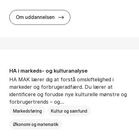
HA al­men erhvervs­økonomi
Om uddannelsen
HA i mar­keds- og kul­tu­r­a­na­ly­se
HA MAK lærer dig at forstå omskiftelighed i
markeder og forbrugeradfærd. Du lærer at
identificere og forudse nye kulturelle mønstre og
forbrugertrends – og…
Markedsføring
Kultur og samfund
Økonomi og matematik