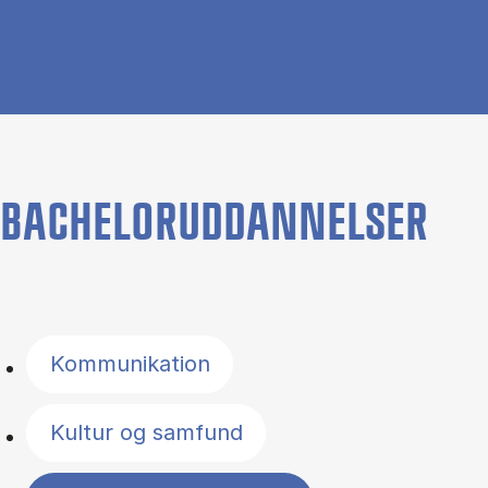
BACHELORUDDANNELSER
Filter by topics
Kommunikation
Kultur og samfund