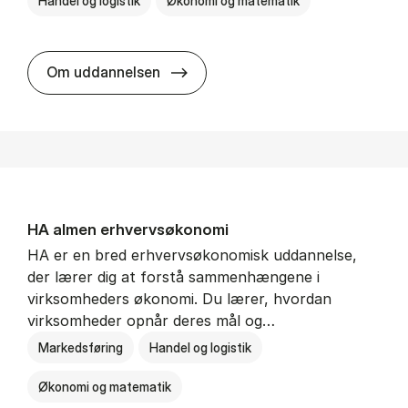
Handel og logistik
Økonomi og matematik
BSc in In­ter­na­tion­al Ship­ping a
Om uddannelsen
HA al­men erhvervs­økonomi
HA er en bred erhvervsøkonomisk uddannelse,
der lærer dig at forstå sammenhængene i
virksomheders økonomi. Du lærer, hvordan
virksomheder opnår deres mål og…
Markedsføring
Handel og logistik
Økonomi og matematik