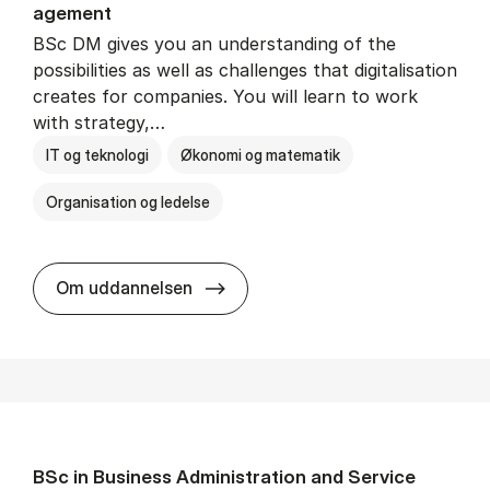
age­ment
BSc DM gives you an understanding of the
possibilities as well as challenges that digitalisation
creates for companies. You will learn to work
with strategy,…
IT og teknologi
Økonomi og matematik
Organisation og ledelse
BSc in Busi­ness Ad­min­is­tra­tion
Om uddannelsen
BSc in Busi­ness Ad­min­is­tra­tion and Ser­vice