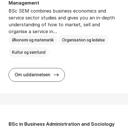
Man­age­ment
BSc SEM combines business economics and
service sector studies and gives you an in-depth
understanding of how to market, sell and
organise a service in…
Økonomi og matematik
Organisation og ledelse
Kultur og samfund
BSc in Busi­ness Ad­min­is­tra­tio
Om uddannelsen
BSc in Busi­ness Ad­min­is­tra­tion and So­ci­ology