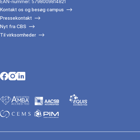
EAN-nummer: 5798009814821
Kontakt os og besøg campus
Pressekontakt
Nyt fra CBS
Til virksomheder
Opens in a new tab
Opens in a new tab
Opens in a new tab