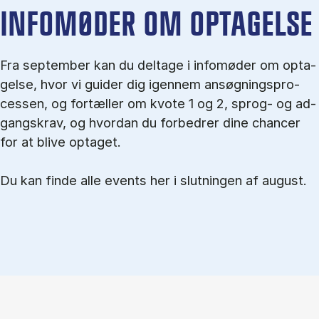
IN­FO­MØ­DER OM OP­TA­GEL­SE
Fra september kan du del­tage i in­fo­mø­der om op­ta­
gel­se, hvor vi gu­i­der dig igen­nem an­søg­nings­pro­
ces­sen, og for­tæl­ler om kvo­te 1 og 2, sprog- og ad­
gangs­krav, og hvordan du forbedrer dine chancer
for at blive optaget.
Du kan finde alle events her i slutningen af august.