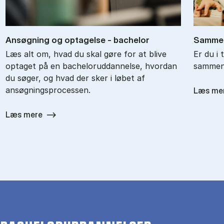
An­søg­ning og op­ta­gel­se - ba­chel­or
Sam­men
Læs alt om, hvad du skal gøre for at blive
Er du i 
optaget på en bacheloruddannelse, hvordan
sammenl
du søger, og hvad der sker i løbet af
ansøgningsprocessen.
Læs me
Læs mere