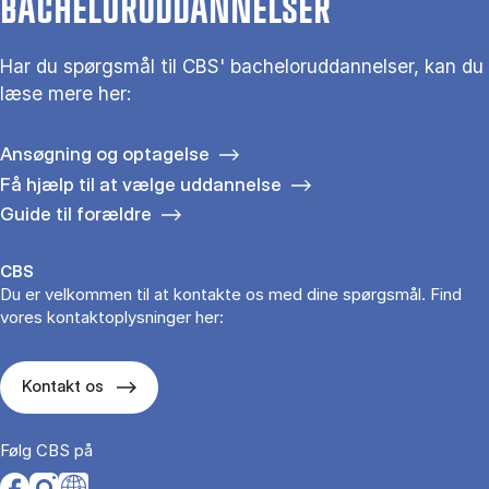
BACHELORUDDANNELSER
Har du spørgsmål til CBS' bacheloruddannelser, kan du
læse mere her:
Ansøgning og optagelse
Få hjælp til at vælge uddannelse
Guide til forældre
CBS
Du er velkommen til at kontakte os med dine spørgsmål. Find
vores kontaktoplysninger her:
Kontakt os
Følg CBS på
Opens in a new tab
Opens in a new tab
Opens in a new tab