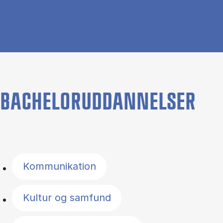
BACHELORUDDANNELSER
Filter by topics
Kommunikation
Kultur og samfund