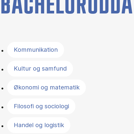
BACHELORUDDA
Filter by topics
Kommunikation
Kultur og samfund
Økonomi og matematik
Filosofi og sociologi
Handel og logistik