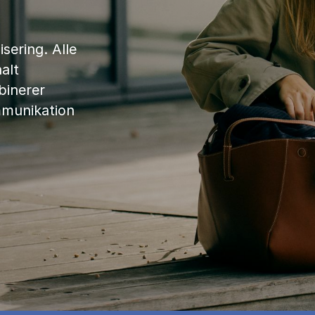
sering. Alle
alt
binerer
mmunikation