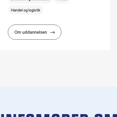
Handel og logistik
Om uddannelsen
BSc in In­ter­na­tion­al Busi­ness and Polit­ics