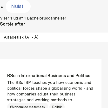
Nulstil
Viser 1 ud af 1 Bacheloruddannelser
Sortér efter
BSc in In­ter­na­tion­al Busi­ness and Polit­ics
The BSc IBP teaches you how economic and
political forces shape a globalising world - and
how companies adjust their business
strategies and working methods to…
Økonomi og matematik
Politik