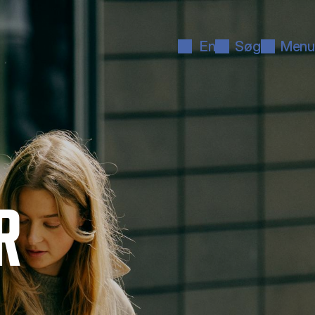
En
Søg
Menu
R