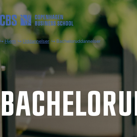
Gå til hovedindhold
Hjem
Uddannelser
Bacheloruddannelser
BACHELOR­