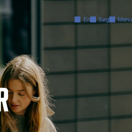
En
Søg
Menu
R