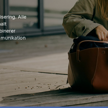
sering. Alle
alt
binerer
mmunikation