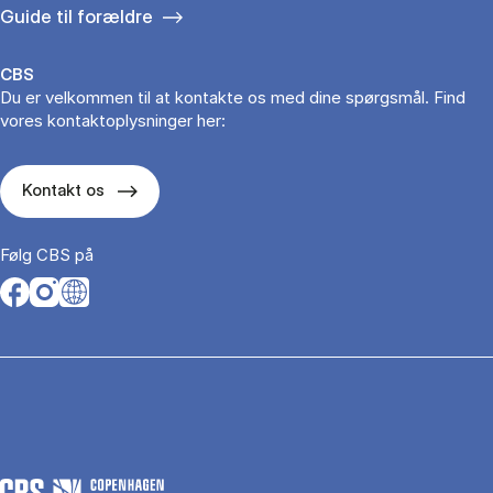
Guide til forældre
CBS
Du er velkommen til at kontakte os med dine spørgsmål. Find
vores kontaktoplysninger her:
Kontakt os
Følg CBS på
Opens in a new tab
Opens in a new tab
Opens in a new tab