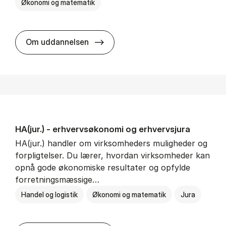
Økonomi og matematik
HA al­men erhvervs­økonomi
Om uddannelsen
HA(jur.) - erhvervs­økonomi og erhvervs­jura
HA(jur.) handler om virksomheders muligheder og
forpligtelser. Du lærer, hvordan virksomheder kan
opnå gode økonomiske resultater og opfylde
forretningsmæssige…
Handel og logistik
Økonomi og matematik
Jura