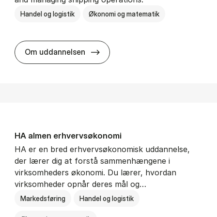
Handel og logistik
Økonomi og matematik
BSc in In­ter­na­tion­al Ship­ping a
Om uddannelsen
HA al­men erhvervs­økonomi
HA er en bred erhvervsøkonomisk uddannelse,
der lærer dig at forstå sammenhængene i
virksomheders økonomi. Du lærer, hvordan
virksomheder opnår deres mål og…
Markedsføring
Handel og logistik