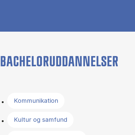
BACHELORUDDANNELSER
Filter by topics
Kommunikation
Kultur og samfund