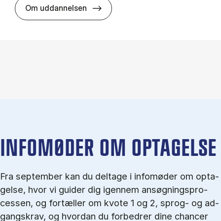
HA(jur.) - erhvervs­økonomi og er
Om uddannelsen
IN­FO­MØ­DER OM OP­TA­GEL­SE
Fra september kan du del­tage i in­fo­mø­der om op­ta­
gel­se, hvor vi gu­i­der dig igen­nem an­søg­nings­pro­
ces­sen, og for­tæl­ler om kvo­te 1 og 2, sprog- og ad­
gangs­krav, og hvordan du forbedrer dine chancer