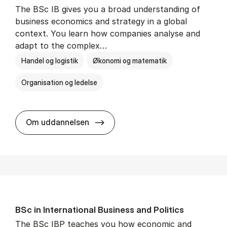
The BSc IB gives you a broad understanding of
business economics and strategy in a global
context. You learn how companies analyse and
adapt to the complex…
Handel og logistik
Økonomi og matematik
Organisation og ledelse
BSc in In­ter­na­tion­al Busi­ness
Om uddannelsen
BSc in In­ter­na­tion­al Busi­ness and Polit­ics
The BSc IBP teaches you how economic and