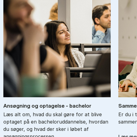
An­søg­ning og op­ta­gel­se - ba­chel­or
Sam­men
Læs alt om, hvad du skal gøre for at blive
Er du i 
optaget på en bacheloruddannelse, hvordan
sammenl
du søger, og hvad der sker i løbet af
ansøgningsprocessen.
Læs me