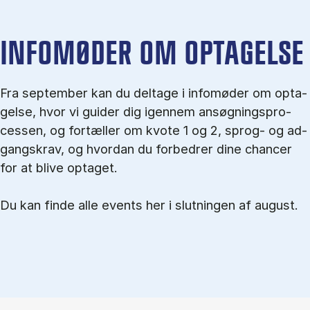
IN­FO­MØ­DER OM OP­TA­GEL­SE
Fra september kan du del­tage i in­fo­mø­der om op­ta­
gel­se, hvor vi gu­i­der dig igen­nem an­søg­nings­pro­
ces­sen, og for­tæl­ler om kvo­te 1 og 2, sprog- og ad­
gangs­krav, og hvordan du forbedrer dine chancer
for at blive optaget.
Du kan finde alle events her i slutningen af august.