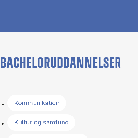
BACHELORUDDANNELSER
Filter by topics
Kommunikation
Kultur og samfund