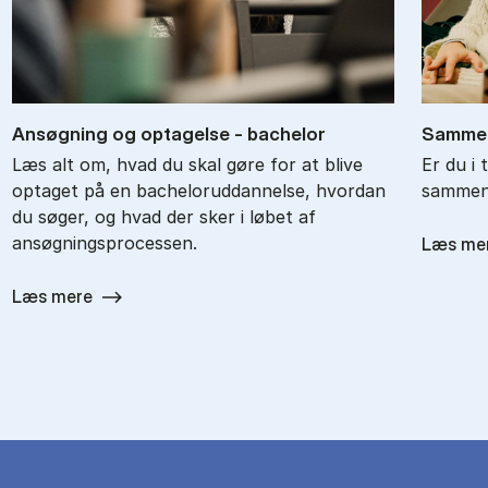
An­søg­ning og op­ta­gel­se - ba­chel­or
Sam­men
Læs alt om, hvad du skal gøre for at blive
Er du i 
optaget på en bacheloruddannelse, hvordan
sammenl
du søger, og hvad der sker i løbet af
ansøgningsprocessen.
Læs me
Læs mere