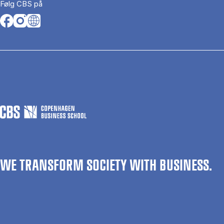
Følg CBS på
Opens in a new tab
Opens in a new tab
Opens in a new tab
WE TRANSFORM SOCIETY WITH BUSINESS.