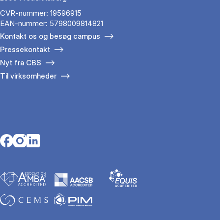
CVR-nummer: 19596915
EAN-nummer: 5798009814821
Kontakt os og besøg campus
Pressekontakt
Nyt fra CBS
Til virksomheder
Opens in a new tab
Opens in a new tab
Opens in a new tab