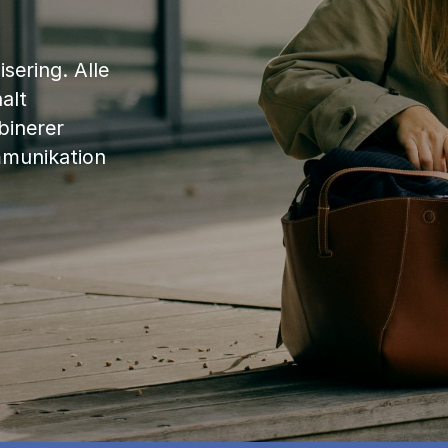
sering. Alle
alt
binerer
mmunikation