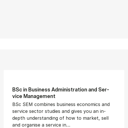
BSc in Busi­ness Ad­min­is­tra­tion and Ser­
vice Man­age­ment
BSc SEM combines business economics and
service sector studies and gives you an in-
depth understanding of how to market, sell
and organise a service in…