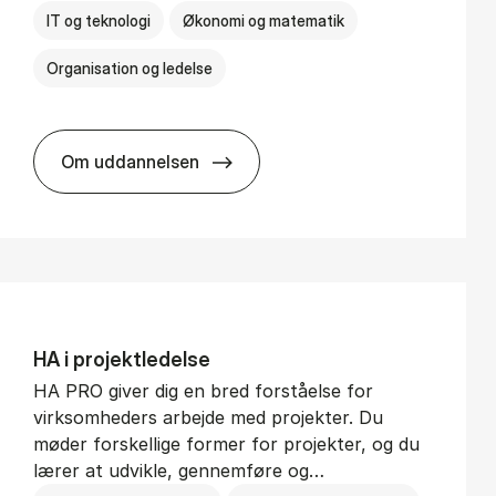
IT og teknologi
Økonomi og matematik
Organisation og ledelse
Om uddannelsen
BSc in Busi­ness Ad­min­is­tra­tion and Di­git
HA i pro­jekt­le­del­se
HA PRO giver dig en bred forståelse for
virksomheders arbejde med projekter. Du
møder forskellige former for projekter, og du
lærer at udvikle, gennemføre og…