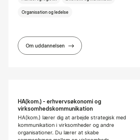
Organisation og ledelse
Om uddannelsen
­vice Man­age­ment
BSc in In­ter­na­tion­al Busi­ness
HA(kom.) - erhvervs­økonomi og
virksomheds­kommunikation
HA(kom.) lærer dig at arbejde strategisk med
kommunikation i virksomheder og andre
organisationer. Du lærer at skabe