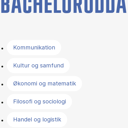
BACHELORUDDA
Filter by topics
Kommunikation
Kultur og samfund
Økonomi og matematik
Filosofi og sociologi
Handel og logistik