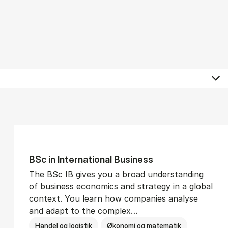
BSc in In­ter­na­tion­al Busi­ness
The BSc IB gives you a broad understanding
of business economics and strategy in a global
context. You learn how companies analyse
and adapt to the complex…
Handel og logistik
Økonomi og matematik