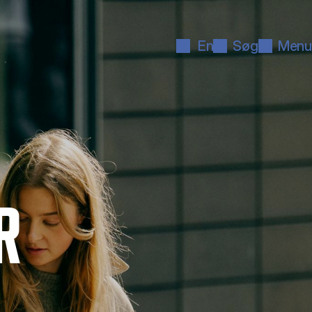
En
Søg
Menu
R