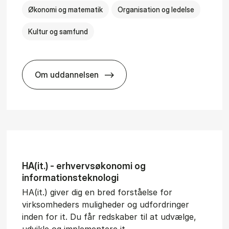
Økonomi og matematik
Organisation og ledelse
Kultur og samfund
Om uddannelsen
­al Man­age­ment
BSc in Busi­ness Ad­min­is­tra­tion and Ser
HA(it.) - erhvervs­økonomi og
informations­teknologi
HA(it.) giver dig en bred forståelse for
virksomheders muligheder og udfordringer
inden for it. Du får redskaber til at udvælge,