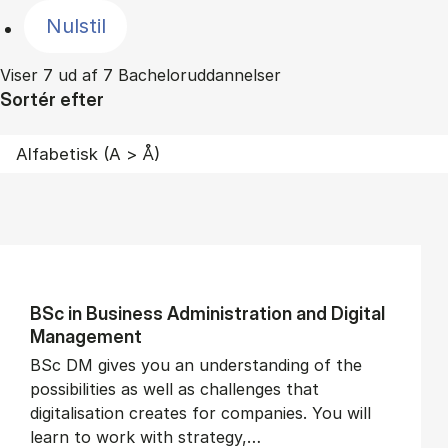
Nulstil
Viser 7 ud af 7 Bacheloruddannelser
Sortér efter
BSc in Busi­ness Ad­min­is­tra­tion and Di­git­al
Man­age­ment
BSc DM gives you an understanding of the
possibilities as well as challenges that
digitalisation creates for companies. You will
learn to work with strategy,…