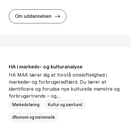
HA al­men erhvervs­økonomi
Om uddannelsen
HA i mar­keds- og kul­tu­r­a­na­ly­se
HA MAK lærer dig at forstå omskiftelighed i
markeder og forbrugeradfærd. Du lærer at
identificere og forudse nye kulturelle mønstre og
forbrugertrends – og…
Markedsføring
Kultur og samfund
Økonomi og matematik