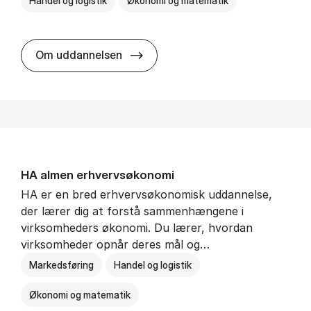
Handel og logistik
Økonomi og matematik
BSc in In­ter­na­tion­al Ship­ping a
Om uddannelsen
HA al­men erhvervs­økonomi
HA er en bred erhvervsøkonomisk uddannelse,
der lærer dig at forstå sammenhængene i
virksomheders økonomi. Du lærer, hvordan
virksomheder opnår deres mål og…
Markedsføring
Handel og logistik
Økonomi og matematik