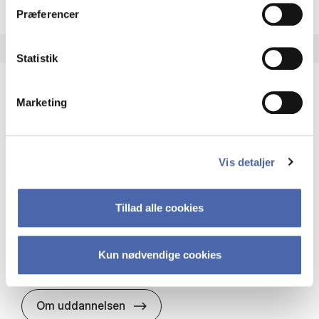
Præferencer
Statistik
Marketing
HA(it.) - erhvervs­økonomi og informations­
teknologi
HA(it.) giver dig en bred forståelse for
Vis detaljer
virksomheders muligheder og udfordringer inden
for it. Du får redskaber til at udvælge, udvikle og
implementere it…
Tillad alle cookies
IT og teknologi
Økonomi og matematik
Organisation og ledelse
Kun nødvendige cookies
HA(it.) - erhvervs­økonomi og in
Om uddannelsen