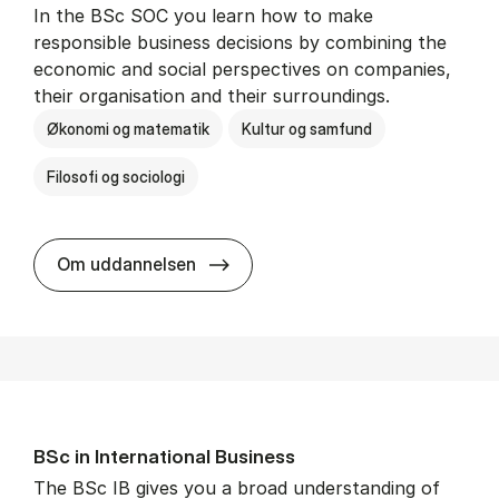
In the BSc SOC you learn how to make
responsible business decisions by combining the
economic and social perspectives on companies,
their organisation and their surroundings.
Økonomi og matematik
Kultur og samfund
Filosofi og sociologi
BSc in Busi­ness Ad­min­is­tra­tion 
Om uddannelsen
BSc in In­ter­na­tion­al Busi­ness
The BSc IB gives you a broad understanding of