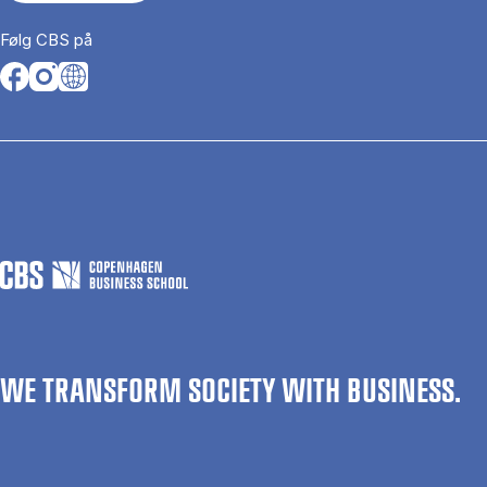
Følg CBS på
Opens in a new tab
Opens in a new tab
Opens in a new tab
WE TRANSFORM SOCIETY WITH BUSINESS.