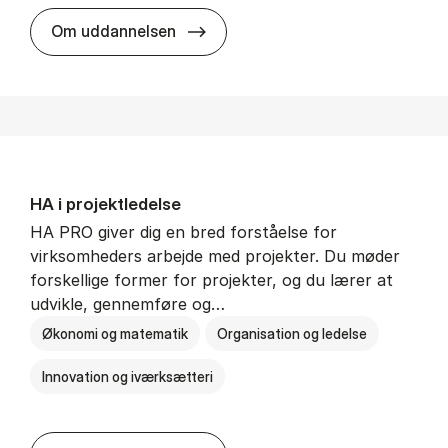
HA i mar­keds- og kul­tu­r­a­na­ly­se
Om uddannelsen
HA i pro­jekt­le­del­se
HA PRO giver dig en bred forståelse for
virksomheders arbejde med projekter. Du møder
forskellige former for projekter, og du lærer at
udvikle, gennemføre og…
Økonomi og matematik
Organisation og ledelse
Innovation og iværksætteri