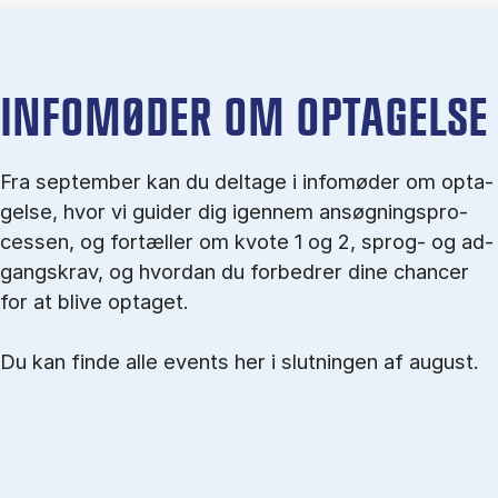
IN­FO­MØ­DER OM OP­TA­GEL­SE
Fra september kan du del­tage i in­fo­mø­der om op­ta­
gel­se, hvor vi gu­i­der dig igen­nem an­søg­nings­pro­
ces­sen, og for­tæl­ler om kvo­te 1 og 2, sprog- og ad­
gangs­krav, og hvordan du forbedrer dine chancer
for at blive optaget.
Du kan finde alle events her i slutningen af august.