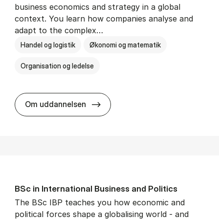
business economics and strategy in a global
context. You learn how companies analyse and
adapt to the complex…
Handel og logistik
Økonomi og matematik
Organisation og ledelse
BSc in In­ter­na­tion­al Busi­ness
Om uddannelsen
BSc in In­ter­na­tion­al Busi­ness and Polit­ics
The BSc IBP teaches you how economic and
political forces shape a globalising world - and