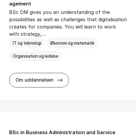
age­ment
BSc DM gives you an understanding of the
possibilities as well as challenges that digitalisation
creates for companies. You will learn to work
with strategy,…
IT og teknologi
Økonomi og matematik
Organisation og ledelse
BSc in Busi­ness Ad­min­is­tra­tion
Om uddannelsen
BSc in Busi­ness Ad­min­is­tra­tion and Ser­vice