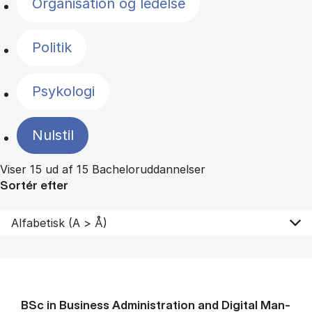
Organisation og ledelse
Politik
Psykologi
Nulstil
Viser 15 ud af 15 Bacheloruddannelser
Sortér efter
BSc in Busi­ness Ad­min­is­tra­tion and Di­git­al Man­