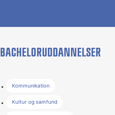
BACHELORUDDANNELSER
Filter by topics
Kommunikation
Kultur og samfund