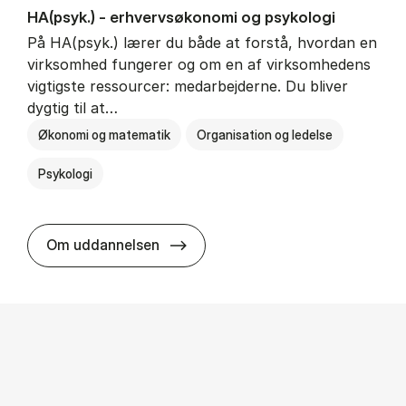
HA(psyk.) - erhvervs­økonomi og psy­ko­lo­gi
På HA(psyk.) lærer du både at forstå, hvordan en
virksomhed fungerer og om en af virksomhedens
vigtigste ressourcer: medarbejderne. Du bliver
dygtig til at…
Økonomi og matematik
Organisation og ledelse
Psykologi
HA(psyk.) - erhvervs­økonomi og ps
Om uddannelsen