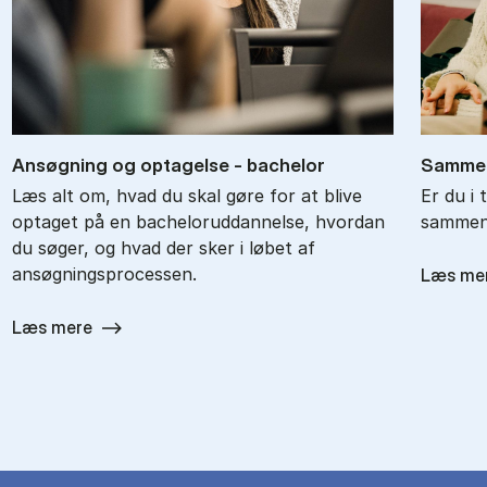
An­søg­ning og op­ta­gel­se - ba­chel­or
Sam­men
Læs alt om, hvad du skal gøre for at blive
Er du i 
optaget på en bacheloruddannelse, hvordan
sammenl
du søger, og hvad der sker i løbet af
ansøgningsprocessen.
Læs me
Læs mere