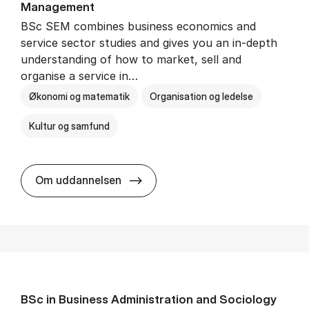
Man­age­ment
BSc SEM combines business economics and
service sector studies and gives you an in-depth
understanding of how to market, sell and
organise a service in…
Økonomi og matematik
Organisation og ledelse
Kultur og samfund
BSc in Busi­ness Ad­min­is­tra­tio
Om uddannelsen
BSc in Busi­ness Ad­min­is­tra­tion and So­ci­ology