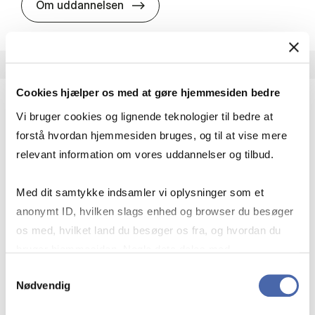
HA i pro­jekt­le­del­se
Om uddannelsen
Cookies hjælper os med at gøre hjemmesiden bedre
Vi bruger cookies og lignende teknologier til bedre at
HA(fil.) - erhvervs­økonomi og fi­lo­so­fi
forstå hvordan hjemmesiden bruges, og til at vise mere
HA(fil.) giver dig en forståelse af de udfordringer,
relevant information om vores uddannelser og tilbud.
virksomheder møder i vores komplekse verden.
Du lærer om virksomheders behov for økonomisk
Med dit samtykke indsamler vi oplysninger som et
effektivitet og…
anonymt ID, hvilken slags enhed og browser du besøger
Økonomi og matematik
Kultur og samfund
os med, hvilket land du besøger os fra, og hvordan du
Filosofi og sociologi
bruger hjemmesiden. Nogle data deles med
tredjepartsværktøjer, som vi bruger til statistik og
Samtykkevalg
Nødvendig
markedsføring. Du bestemmer selv - og kan altid trække
HA(fil.) - erhvervs­økonomi og fi­lo­
Om uddannelsen
dit samtykke tilbage via knappen nederst til højre.