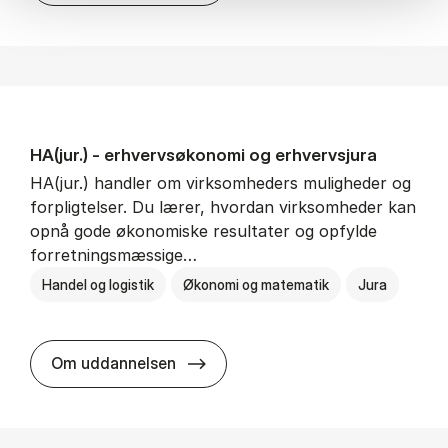
HA(jur.) - erhvervs­økonomi og erhvervs­jura
HA(jur.) handler om virksomheders muligheder og
forpligtelser. Du lærer, hvordan virksomheder kan
opnå gode økonomiske resultater og opfylde
forretningsmæssige…
Handel og logistik
Økonomi og matematik
Jura
HA(jur.) - erhvervs­økonomi og er
Om uddannelsen