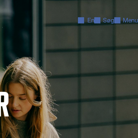
En
Søg
Menu
R