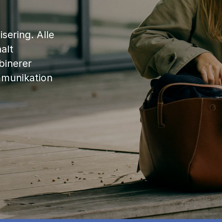
sering. Alle
alt
binerer
mmunikation