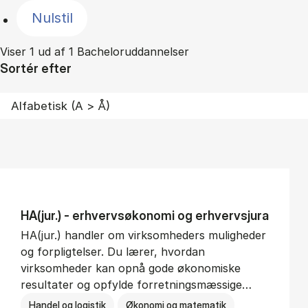
Nulstil
Viser 1 ud af 1 Bacheloruddannelser
Sortér efter
HA(jur.) - erhvervs­økonomi og erhvervs­jura
HA(jur.) handler om virksomheders muligheder
og forpligtelser. Du lærer, hvordan
virksomheder kan opnå gode økonomiske
resultater og opfylde forretningsmæssige…
Handel og logistik
Økonomi og matematik