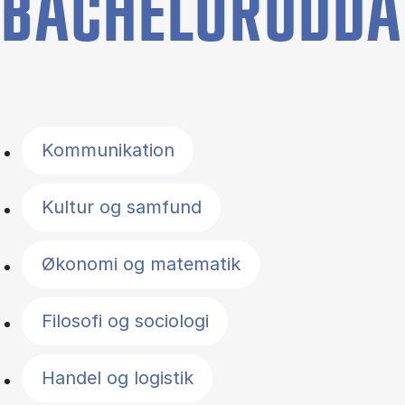
BACHELORUDDA
Filter by topics
Kommunikation
Kultur og samfund
Økonomi og matematik
Filosofi og sociologi
Handel og logistik