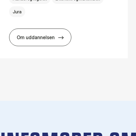
Jura
Om uddannelsen
HA(jur.) - erhvervs­økonomi og erhvervs­jura