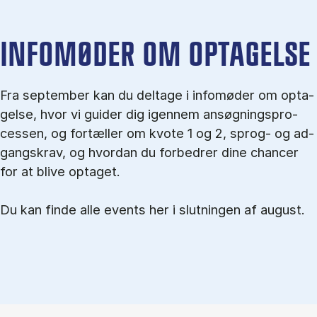
IN­FO­MØ­DER OM OP­TA­GEL­SE
Fra september kan du del­tage i in­fo­mø­der om op­ta­
gel­se, hvor vi gu­i­der dig igen­nem an­søg­nings­pro­
ces­sen, og for­tæl­ler om kvo­te 1 og 2, sprog- og ad­
gangs­krav, og hvordan du forbedrer dine chancer
for at blive optaget.
Du kan finde alle events her i slutningen af august.