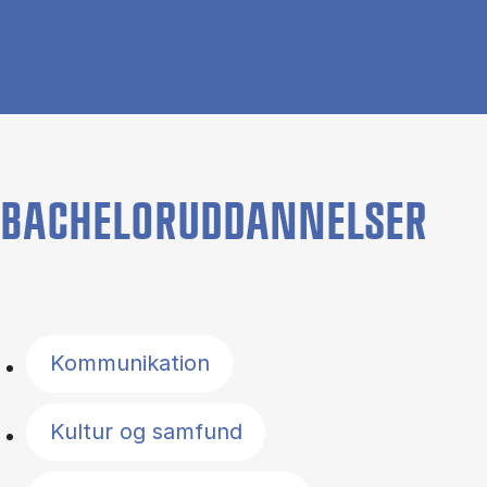
BACHELORUDDANNELSER
Filter by topics
Kommunikation
Kultur og samfund