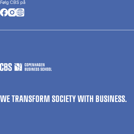
Følg CBS på
Opens in a new tab
Opens in a new tab
Opens in a new tab
WE TRANSFORM SOCIETY WITH BUSINESS.