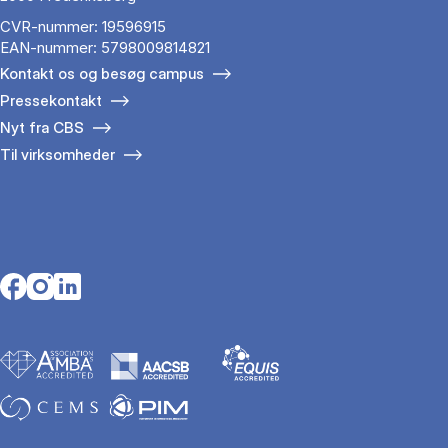
CVR-nummer: 19596915
EAN-nummer: 5798009814821
Kontakt os og besøg campus
Pressekontakt
Nyt fra CBS
Til virksomheder
Opens in a new tab
Opens in a new tab
Opens in a new tab