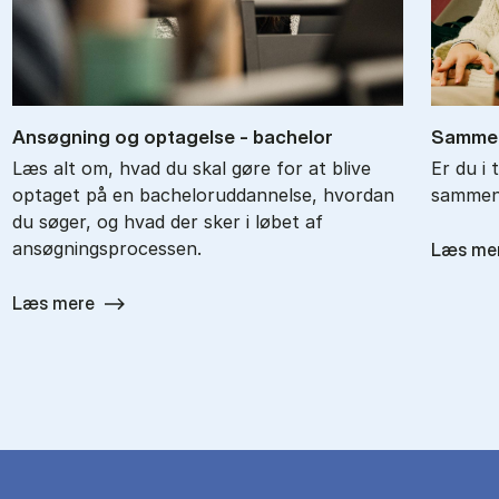
An­søg­ning og op­ta­gel­se - ba­chel­or
Sam­men
Læs alt om, hvad du skal gøre for at blive
Er du i 
optaget på en bacheloruddannelse, hvordan
sammenl
du søger, og hvad der sker i løbet af
ansøgningsprocessen.
Læs me
Læs mere