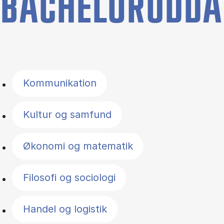
BACHELORUDDA
Filter by topics
Kommunikation
Kultur og samfund
Økonomi og matematik
Filosofi og sociologi
Handel og logistik