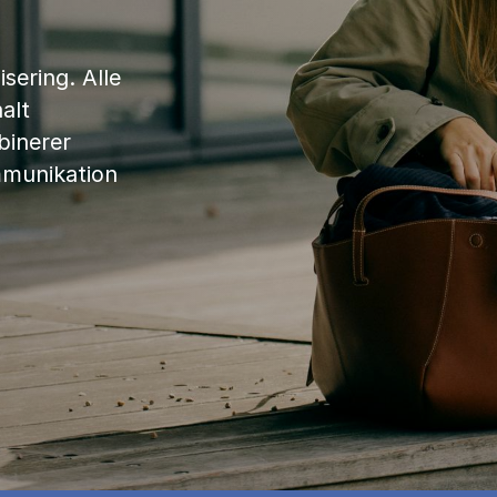
sering. Alle
alt
binerer
mmunikation