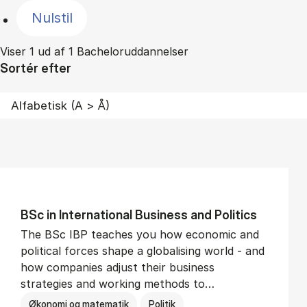
Nulstil
Viser 1 ud af 1 Bacheloruddannelser
Sortér efter
BSc in In­ter­na­tion­al Busi­ness and Polit­ics
The BSc IBP teaches you how economic and
political forces shape a globalising world - and
how companies adjust their business
strategies and working methods to…
Økonomi og matematik
Politik