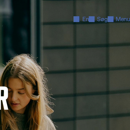
En
Søg
Menu
R