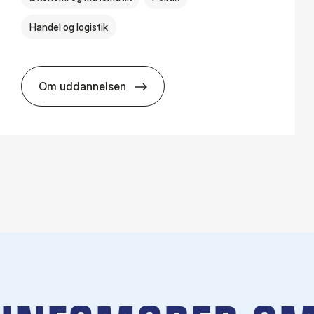
Handel og logistik
Om uddannelsen
BSc in In­ter­na­tion­al Busi­ness and Polit­ics