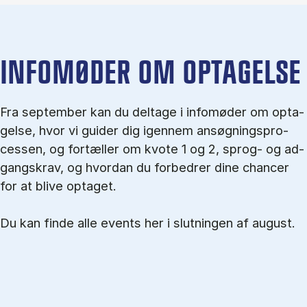
IN­FO­MØ­DER OM OP­TA­GEL­SE
Fra september kan du del­tage i in­fo­mø­der om op­ta­
gel­se, hvor vi gu­i­der dig igen­nem an­søg­nings­pro­
ces­sen, og for­tæl­ler om kvo­te 1 og 2, sprog- og ad­
gangs­krav, og hvordan du forbedrer dine chancer
for at blive optaget.
Du kan finde alle events her i slutningen af august.