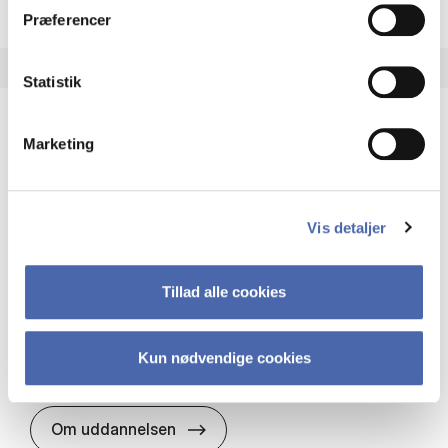
Præferencer
Statistik
Marketing
HA(it.) - erhvervs­økonomi og informations­
teknologi
HA(it.) giver dig en bred forståelse for
Vis detaljer
virksomheders muligheder og udfordringer inden
for it. Du får redskaber til at udvælge, udvikle og
implementere it…
Tillad alle cookies
IT og teknologi
Økonomi og matematik
Organisation og ledelse
Kun nødvendige cookies
HA(it.) - erhvervs­økonomi og in
Om uddannelsen