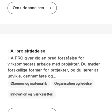
HA i mar­keds- og kul­tu­r­a­na­ly­se
Om uddannelsen
HA i pro­jekt­le­del­se
HA PRO giver dig en bred forståelse for
virksomheders arbejde med projekter. Du møder
forskellige former for projekter, og du lærer at
udvikle, gennemføre og…
Økonomi og matematik
Organisation og ledelse
Innovation og iværksætteri