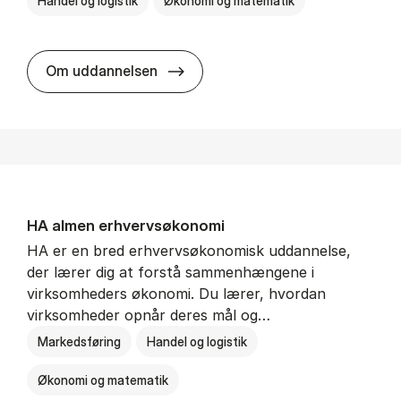
Handel og logistik
Økonomi og matematik
BSc in In­ter­na­tion­al Ship­ping a
Om uddannelsen
HA al­men erhvervs­økonomi
HA er en bred erhvervsøkonomisk uddannelse,
der lærer dig at forstå sammenhængene i
virksomheders økonomi. Du lærer, hvordan
virksomheder opnår deres mål og…
Markedsføring
Handel og logistik
Økonomi og matematik