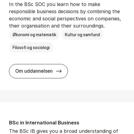
In the BSc SOC you learn how to make
responsible business decisions by combining the
economic and social perspectives on companies,
their organisation and their surroundings.
Økonomi og matematik
Kultur og samfund
Filosofi og sociologi
BSc in Busi­ness Ad­min­is­tra­tion 
Om uddannelsen
BSc in In­ter­na­tion­al Busi­ness
The BSc IB gives you a broad understanding of