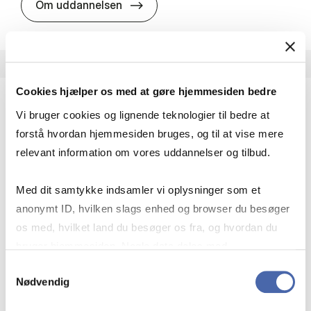
HA i pro­jekt­le­del­se
Om uddannelsen
Cookies hjælper os med at gøre hjemmesiden bedre
Vi bruger cookies og lignende teknologier til bedre at
HA(fil.) - erhvervs­økonomi og fi­lo­so­fi
forstå hvordan hjemmesiden bruges, og til at vise mere
HA(fil.) giver dig en forståelse af de udfordringer,
relevant information om vores uddannelser og tilbud.
virksomheder møder i vores komplekse verden.
Du lærer om virksomheders behov for økonomisk
Med dit samtykke indsamler vi oplysninger som et
effektivitet og…
anonymt ID, hvilken slags enhed og browser du besøger
Økonomi og matematik
Kultur og samfund
os med, hvilket land du besøger os fra, og hvordan du
Filosofi og sociologi
bruger hjemmesiden. Nogle data deles med
tredjepartsværktøjer, som vi bruger til statistik og
Samtykkevalg
Nødvendig
markedsføring. Du bestemmer selv - og kan altid trække
HA(fil.) - erhvervs­økonomi og fi­lo­
Om uddannelsen
dit samtykke tilbage via knappen nederst til højre.