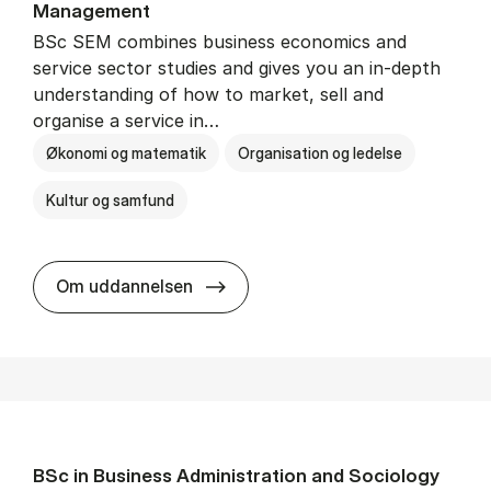
Man­age­ment
BSc SEM combines business economics and
service sector studies and gives you an in-depth
understanding of how to market, sell and
organise a service in…
Økonomi og matematik
Organisation og ledelse
Kultur og samfund
BSc in Busi­ness Ad­min­is­tra­tio
Om uddannelsen
BSc in Busi­ness Ad­min­is­tra­tion and So­ci­ology