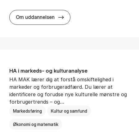
HA al­men erhvervs­økonomi
Om uddannelsen
HA i mar­keds- og kul­tu­r­a­na­ly­se
HA MAK lærer dig at forstå omskiftelighed i
markeder og forbrugeradfærd. Du lærer at
identificere og forudse nye kulturelle mønstre og
forbrugertrends – og…
Markedsføring
Kultur og samfund
Økonomi og matematik