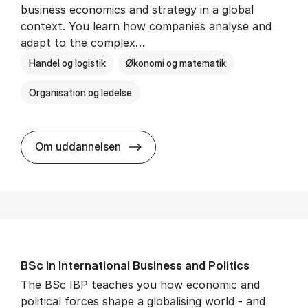
business economics and strategy in a global
context. You learn how companies analyse and
adapt to the complex…
Handel og logistik
Økonomi og matematik
Organisation og ledelse
BSc in In­ter­na­tion­al Busi­ness
Om uddannelsen
BSc in In­ter­na­tion­al Busi­ness and Polit­ics
The BSc IBP teaches you how economic and
political forces shape a globalising world - and