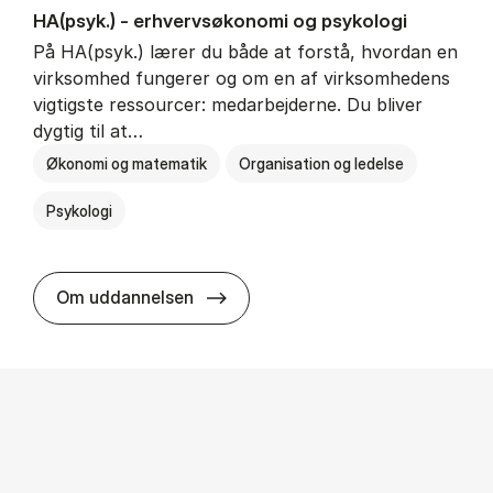
HA(psyk.) - erhvervs­økonomi og psy­ko­lo­gi
På HA(psyk.) lærer du både at forstå, hvordan en
virksomhed fungerer og om en af virksomhedens
vigtigste ressourcer: medarbejderne. Du bliver
dygtig til at…
Økonomi og matematik
Organisation og ledelse
Psykologi
HA(psyk.) - erhvervs­økonomi og ps
Om uddannelsen