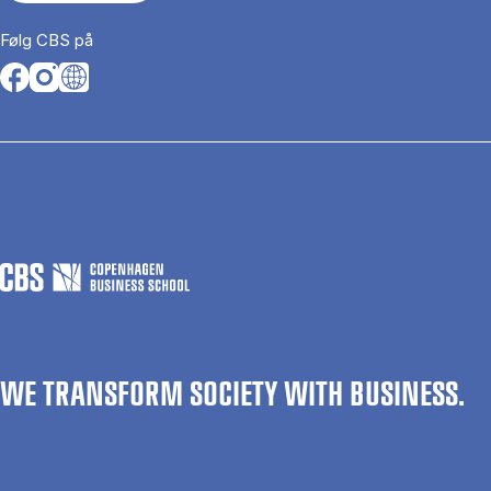
Følg CBS på
Opens in a new tab
Opens in a new tab
Opens in a new tab
WE TRANSFORM SOCIETY WITH BUSINESS.