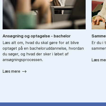
An­søg­ning og op­ta­gel­se - ba­chel­or
Sam­men
Læs alt om, hvad du skal gøre for at blive
Er du i 
optaget på en bacheloruddannelse, hvordan
sammenl
du søger, og hvad der sker i løbet af
ansøgningsprocessen.
Læs me
Læs mere