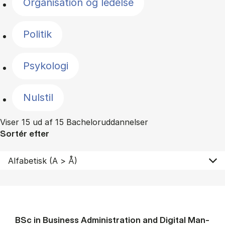
Organisation og ledelse
Politik
Psykologi
Nulstil
Viser 15 ud af 15 Bacheloruddannelser
Sortér efter
BSc in Busi­ness Ad­min­is­tra­tion and Di­git­al Man­