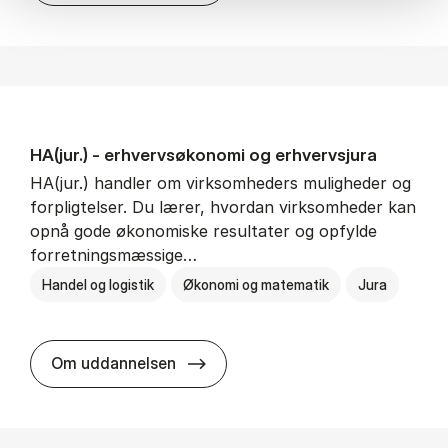
HA(jur.) - erhvervs­økonomi og erhvervs­jura
HA(jur.) handler om virksomheders muligheder og
forpligtelser. Du lærer, hvordan virksomheder kan
opnå gode økonomiske resultater og opfylde
forretningsmæssige…
Handel og logistik
Økonomi og matematik
Jura
HA(jur.) - erhvervs­økonomi og er
Om uddannelsen