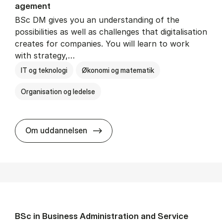
age­ment
BSc DM gives you an understanding of the
possibilities as well as challenges that digitalisation
creates for companies. You will learn to work
with strategy,…
IT og teknologi
Økonomi og matematik
Organisation og ledelse
BSc in Busi­ness Ad­min­is­tra­tion
Om uddannelsen
BSc in Busi­ness Ad­min­is­tra­tion and Ser­vice