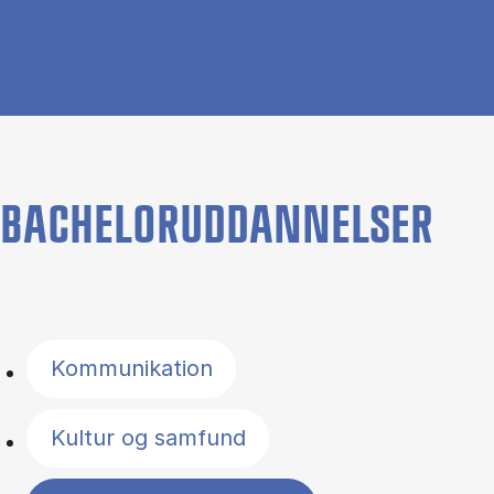
BACHELORUDDANNELSER
Filter by topics
Kommunikation
Kultur og samfund