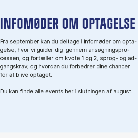
IN­FO­MØ­DER OM OP­TA­GEL­SE
Fra september kan du del­tage i in­fo­mø­der om op­ta­
gel­se, hvor vi gu­i­der dig igen­nem an­søg­nings­pro­
ces­sen, og for­tæl­ler om kvo­te 1 og 2, sprog- og ad­
gangs­krav, og hvordan du forbedrer dine chancer
for at blive optaget.
Du kan finde alle events her i slutningen af august.