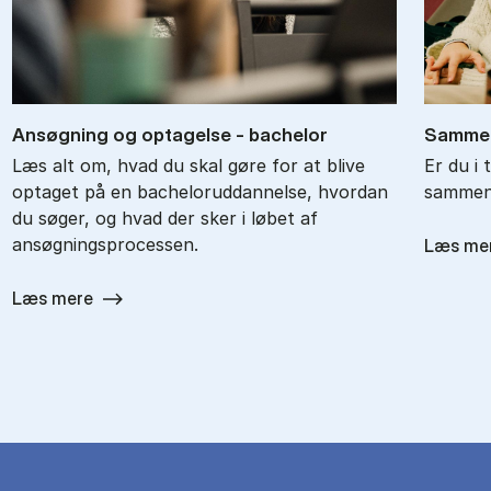
An­søg­ning og op­ta­gel­se - ba­chel­or
Sam­men
Læs alt om, hvad du skal gøre for at blive
Er du i 
optaget på en bacheloruddannelse, hvordan
sammenl
du søger, og hvad der sker i løbet af
ansøgningsprocessen.
Læs me
Læs mere