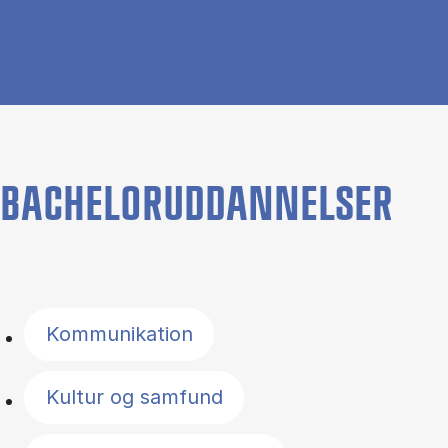
BACHELORUDDANNELSER
Filter by topics
Kommunikation
Kultur og samfund