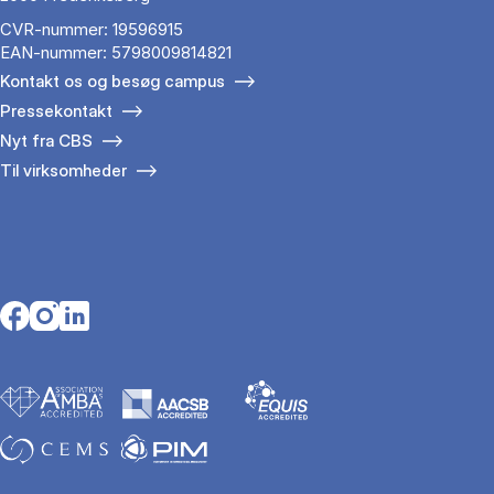
CVR-nummer: 19596915
EAN-nummer: 5798009814821
Kontakt os og besøg campus
Pressekontakt
Nyt fra CBS
Til virksomheder
Opens in a new tab
Opens in a new tab
Opens in a new tab