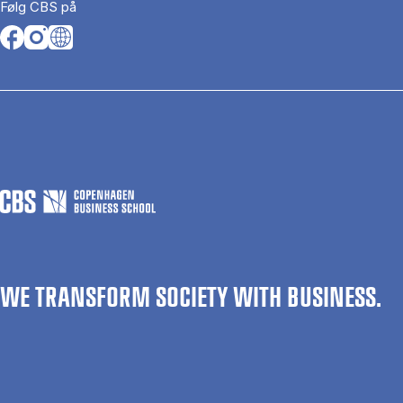
Følg CBS på
Opens in a new tab
Opens in a new tab
Opens in a new tab
WE TRANSFORM SOCIETY WITH BUSINESS.