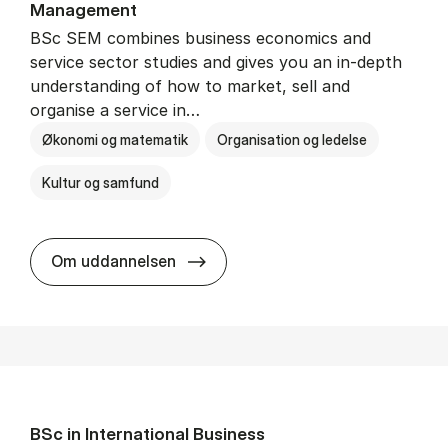
Man­age­ment
BSc SEM combines business economics and
service sector studies and gives you an in-depth
understanding of how to market, sell and
organise a service in…
Økonomi og matematik
Organisation og ledelse
Kultur og samfund
BSc in Busi­ness Ad­min­is­tra­tio
Om uddannelsen
BSc in In­ter­na­tion­al Busi­ness