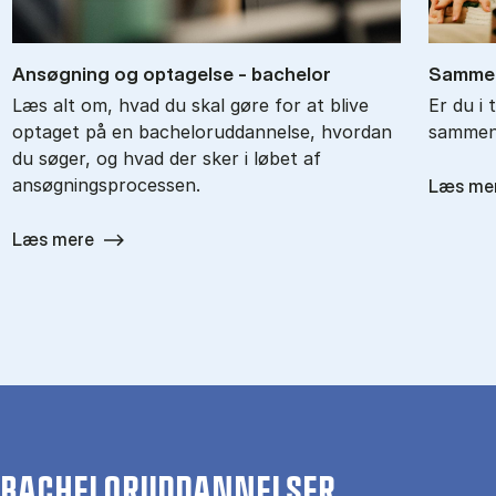
An­søg­ning og op­ta­gel­se - ba­chel­or
Sam­men
Læs alt om, hvad du skal gøre for at blive
Er du i 
optaget på en bacheloruddannelse, hvordan
sammenl
du søger, og hvad der sker i løbet af
ansøgningsprocessen.
Læs me
Læs mere
BACHELORUDDANNELSER