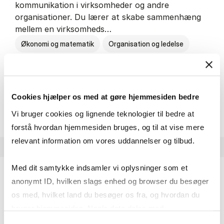
kommunikation i virksomheder og andre
organisationer. Du lærer at skabe sammenhæng
mellem en virksomheds…
Økonomi og matematik
Organisation og ledelse
Kommunikation
Cookies hjælper os med at gøre hjemmesiden bedre
HA(kom.) - erhvervs­økonomi og
Om uddannelsen
Vi bruger cookies og lignende teknologier til bedre at
forstå hvordan hjemmesiden bruges, og til at vise mere
relevant information om vores uddannelser og tilbud.
Med dit samtykke indsamler vi oplysninger som et
anonymt ID, hvilken slags enhed og browser du besøger
HA(psyk.) - erhvervs­økonomi og psy­ko­lo­gi
os med, hvilket land du besøger os fra, og hvordan du
På HA(psyk.) lærer du både at forstå, hvordan en
bruger hjemmesiden. Nogle data deles med
virksomhed fungerer og om en af virksomhedens
tredjepartsværktøjer, som vi bruger til statistik og
Samtykkevalg