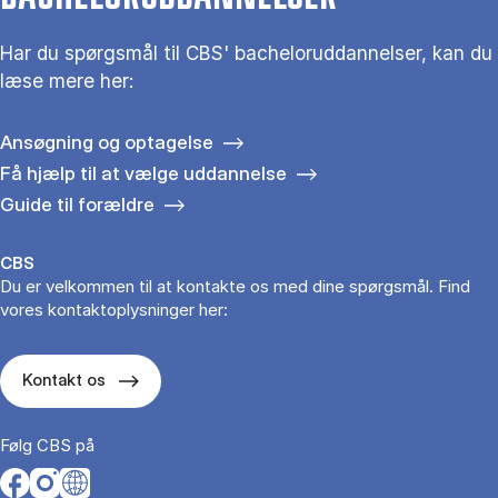
Har du spørgsmål til CBS' bacheloruddannelser, kan du
læse mere her:
Ansøgning og optagelse
Få hjælp til at vælge uddannelse
Guide til forældre
CBS
Du er velkommen til at kontakte os med dine spørgsmål. Find
vores kontaktoplysninger her:
Kontakt os
Følg CBS på
Opens in a new tab
Opens in a new tab
Opens in a new tab