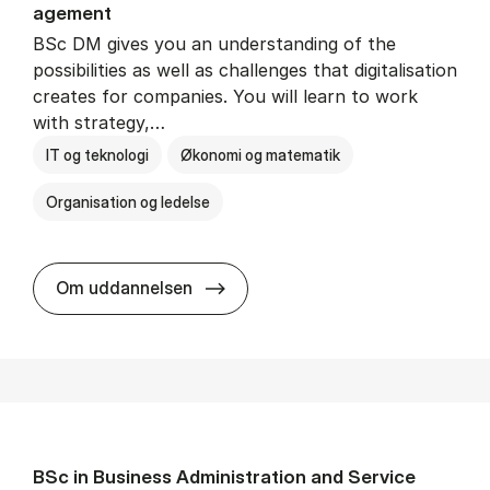
age­ment
BSc DM gives you an understanding of the
possibilities as well as challenges that digitalisation
creates for companies. You will learn to work
with strategy,…
IT og teknologi
Økonomi og matematik
Organisation og ledelse
BSc in Busi­ness Ad­min­is­tra­tion
Om uddannelsen
BSc in Busi­ness Ad­min­is­tra­tion and Ser­vice