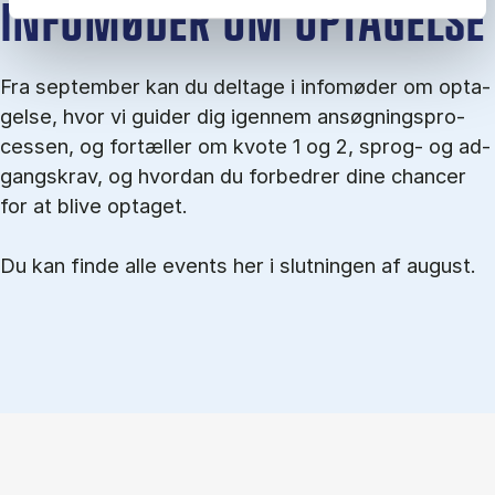
IN­FO­MØ­DER OM OP­TA­GEL­SE
Fra september kan du del­tage i in­fo­mø­der om op­ta­
gel­se, hvor vi gu­i­der dig igen­nem an­søg­nings­pro­
ces­sen, og for­tæl­ler om kvo­te 1 og 2, sprog- og ad­
gangs­krav, og hvordan du forbedrer dine chancer
for at blive optaget.
Du kan finde alle events her i slutningen af august.