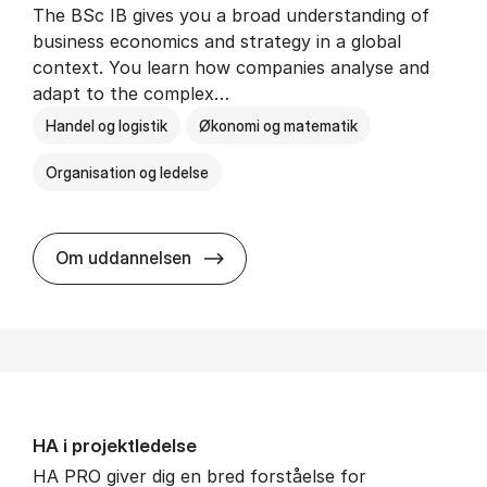
The BSc IB gives you a broad understanding of
business economics and strategy in a global
context. You learn how companies analyse and
adapt to the complex…
Handel og logistik
Økonomi og matematik
Organisation og ledelse
BSc in In­ter­na­tion­al Busi­ness
Om uddannelsen
HA i pro­jekt­le­del­se
HA PRO giver dig en bred forståelse for