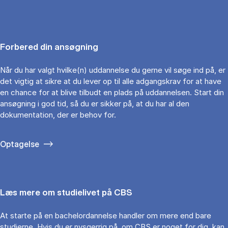
Forbered din ansøgning
Når du har valgt hvilke(n) uddannelse du gerne vil søge ind på, er
det vigtig at sikre at du lever op til alle adgangskrav for at have
en chance for at blive tilbudt en plads på uddannelsen. Start din
ansøgning i god tid, så du er sikker på, at du har al den
dokumentation, der er behov for.
Optagelse
Læs mere om studielivet på CBS
At starte på en bachelordannelse handler om mere end bare
studierne. Hvis du er nysgerrig på, om CBS er noget for dig, kan