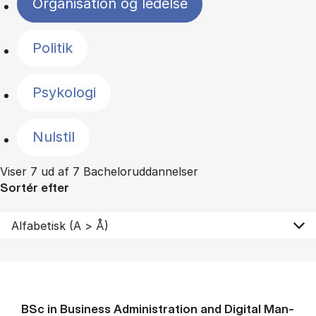
Organisation og ledelse
Politik
Psykologi
Nulstil
Viser 7 ud af 7 Bacheloruddannelser
Sortér efter
BSc in Busi­ness Ad­min­is­tra­tion and Di­git­al Man­