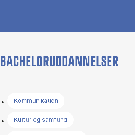
BACHELORUDDANNELSER
Filter by topics
Kommunikation
Kultur og samfund