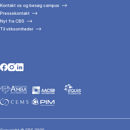
Kontakt os og besøg campus
Pressekontakt
Nyt fra CBS
Til virksomheder
Opens in a new tab
Opens in a new tab
Opens in a new tab