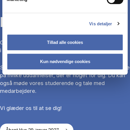
KOM TIL ÅBENT HUS
Vis detaljer
Overvejer du at søge ind på en bacheloruddannelse
Tillad alle cookies
i 2027?
Kun nødvendige cookies
Så kom med til Åbent Hus, hvor du kan blive klogere
på hvilke uddannelser, der er noget for dig. Du kan
også møde vores studerende og tale med
medarbejdere.
Vi glæder os til at se dig!
Åbent Hus 29. januar 2027