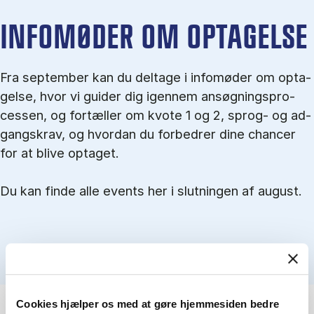
IN­FO­MØ­DER OM OP­TA­GEL­SE
Fra september kan du del­tage i in­fo­mø­der om op­ta­
gel­se, hvor vi gu­i­der dig igen­nem an­søg­nings­pro­
ces­sen, og for­tæl­ler om kvo­te 1 og 2, sprog- og ad­
gangs­krav, og hvordan du forbedrer dine chancer
for at blive optaget.
Du kan finde alle events her i slutningen af august.
Cookies hjælper os med at gøre hjemmesiden bedre