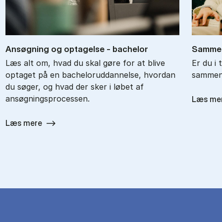
An­søg­ning og op­ta­gel­se - ba­chel­or
Sam­men
Læs alt om, hvad du skal gøre for at blive
Er du i 
optaget på en bacheloruddannelse, hvordan
sammenl
du søger, og hvad der sker i løbet af
ansøgningsprocessen.
Læs me
Læs mere