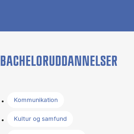
BACHELORUDDANNELSER
Filter by topics
Kommunikation
Kultur og samfund