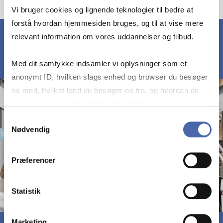
Vi bruger cookies og lignende teknologier til bedre at
forstå hvordan hjemmesiden bruges, og til at vise mere
relevant information om vores uddannelser og tilbud.
Med dit samtykke indsamler vi oplysninger som et
anonymt ID, hvilken slags enhed og browser du besøger
os med, hvilket land du besøger os fra, og hvordan du
bruger hjemmesiden. Nogle data deles med
tredjepartsværktøjer, som vi bruger til statistik og
Samtykkevalg
Nødvendig
markedsføring. Du bestemmer selv - og kan altid trække
dit samtykke tilbage via knappen nederst til højre.
Præferencer
Statistik
Marketing