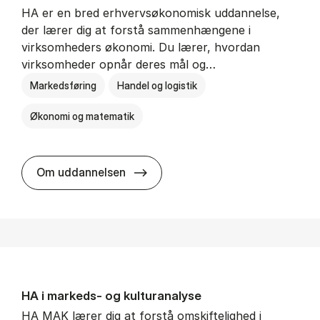
HA er en bred erhvervsøkonomisk uddannelse,
der lærer dig at forstå sammenhængene i
virksomheders økonomi. Du lærer, hvordan
virksomheder opnår deres mål og…
Markedsføring
Handel og logistik
Økonomi og matematik
HA al­men erhvervs­økonomi
Om uddannelsen
HA i mar­keds- og kul­tu­r­a­na­ly­se
HA MAK lærer dig at forstå omskiftelighed i