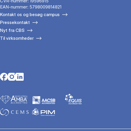
CVR-nummer: 19596915
EAN-nummer: 5798009814821
Kontakt os og besøg campus
Pressekontakt
Nyt fra CBS
Til virksomheder
Opens in a new tab
Opens in a new tab
Opens in a new tab