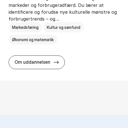
markeder og forbrugeradfærd. Du lærer at
identificere og forudse nye kulturelle mønstre og
forbrugertrends – og…
Markedsføring
Kultur og samfund
Økonomi og matematik
HA i mar­keds- og kul­tu­r­a­na­ly­se
Om uddannelsen