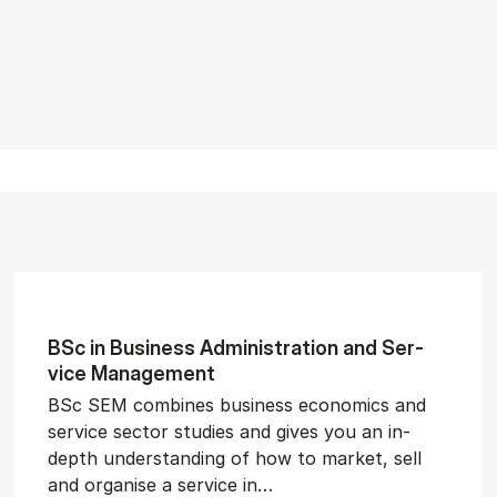
BSc in Busi­ness Ad­min­is­tra­tion and Ser­
vice Man­age­ment
BSc SEM combines business economics and
service sector studies and gives you an in-
depth understanding of how to market, sell
and organise a service in…