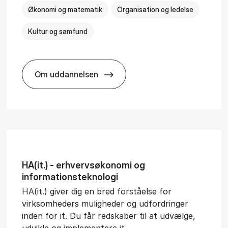
Økonomi og matematik
Organisation og ledelse
Kultur og samfund
Om uddannelsen
­al Man­age­ment
BSc in Busi­ness Ad­min­is­tra­tion and Ser
HA(it.) - erhvervs­økonomi og
informations­teknologi
HA(it.) giver dig en bred forståelse for
virksomheders muligheder og udfordringer
inden for it. Du får redskaber til at udvælge,