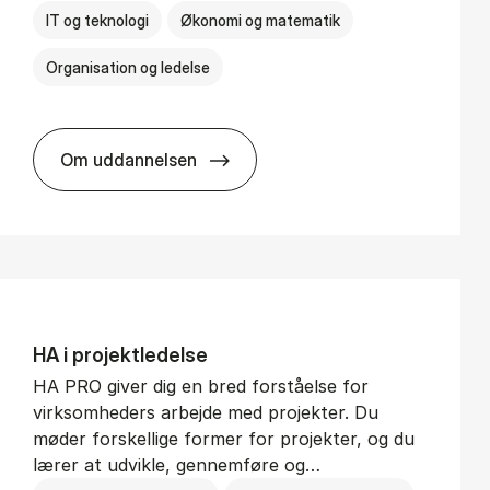
IT og teknologi
Økonomi og matematik
Organisation og ledelse
Om uddannelsen
BSc in Busi­ness Ad­min­is­tra­tion and Di­git
HA i pro­jekt­le­del­se
HA PRO giver dig en bred forståelse for
virksomheders arbejde med projekter. Du
møder forskellige former for projekter, og du
lærer at udvikle, gennemføre og…