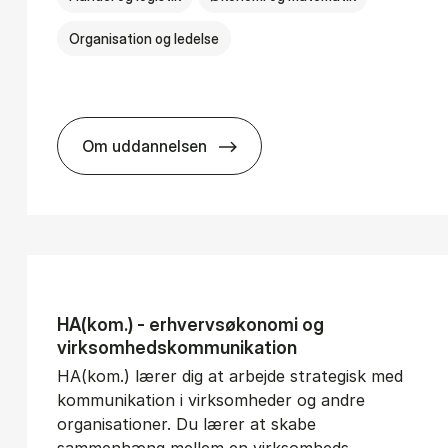
Organisation og ledelse
Om uddannelsen
­vice Man­age­ment
BSc in In­ter­na­tion­al Busi­ness
HA(kom.) - erhvervs­økonomi og
virksomheds­kommunikation
HA(kom.) lærer dig at arbejde strategisk med
kommunikation i virksomheder og andre
organisationer. Du lærer at skabe