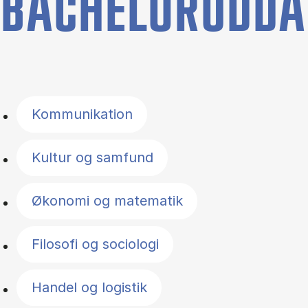
BACHELORUDDA
Filter by topics
Kommunikation
Kultur og samfund
Økonomi og matematik
Filosofi og sociologi
Handel og logistik