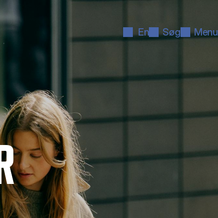
En
Søg
Menu
R