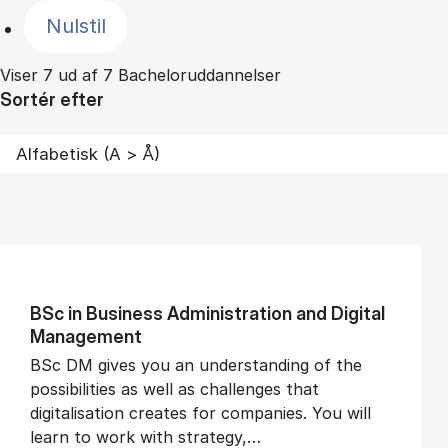
Nulstil
Viser 7 ud af 7 Bacheloruddannelser
Sortér efter
BSc in Busi­ness Ad­min­is­tra­tion and Di­git­al
Man­age­ment
BSc DM gives you an understanding of the
possibilities as well as challenges that
digitalisation creates for companies. You will
learn to work with strategy,…