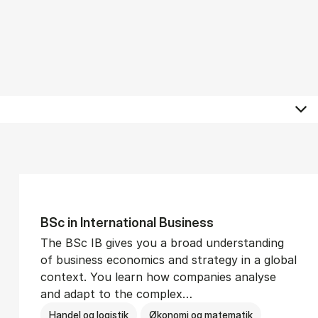
BSc in In­ter­na­tion­al Busi­ness
The BSc IB gives you a broad understanding
of business economics and strategy in a global
context. You learn how companies analyse
and adapt to the complex…
Handel og logistik
Økonomi og matematik