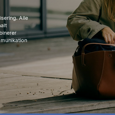
sering. Alle
alt
binerer
mmunikation