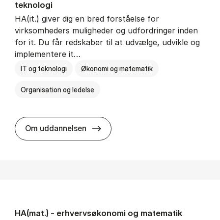
teknologi
HA(it.) giver dig en bred forståelse for
virksomheders muligheder og udfordringer inden
for it. Du får redskaber til at udvælge, udvikle og
implementere it…
IT og teknologi
Økonomi og matematik
Organisation og ledelse
HA(it.) - erhvervs­økonomi og in
Om uddannelsen
HA(mat.) - erhvervs­økonomi og ma­te­ma­tik