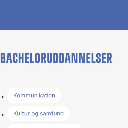
BACHELORUDDANNELSER
Filter by topics
Kommunikation
Kultur og samfund