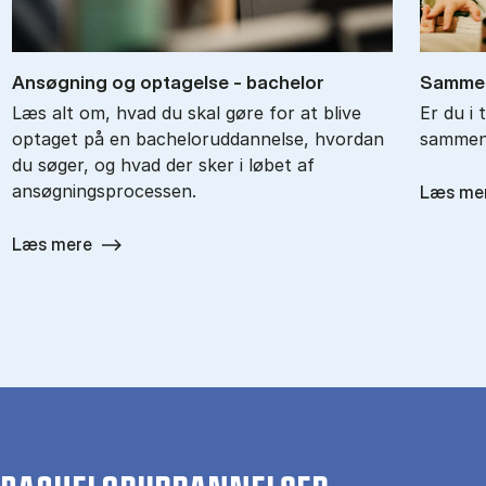
An­søg­ning og op­ta­gel­se - ba­chel­or
Sam­men
Læs alt om, hvad du skal gøre for at blive
Er du i 
optaget på en bacheloruddannelse, hvordan
sammenl
du søger, og hvad der sker i løbet af
ansøgningsprocessen.
Læs me
Læs mere