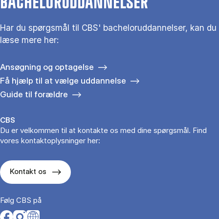
BACHELORUDDANNELSER
Har du spørgsmål til CBS' bacheloruddannelser, kan du
læse mere her:
Ansøgning og optagelse
Få hjælp til at vælge uddannelse
Guide til forældre
CBS
Du er velkommen til at kontakte os med dine spørgsmål. Find
vores kontaktoplysninger her:
Kontakt os
Følg CBS på
Opens in a new tab
Opens in a new tab
Opens in a new tab