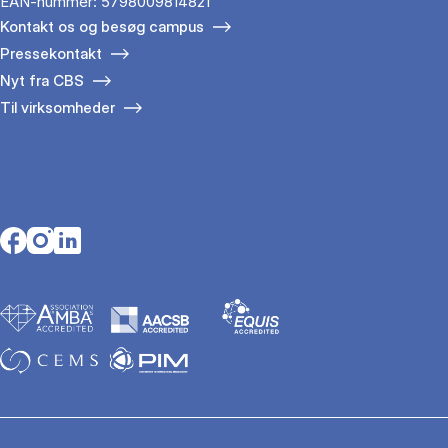
EAN-nummer: 5798009814821
Kontakt os og besøg campus
Pressekontakt
Nyt fra CBS
Til virksomheder
Opens in a new tab
Opens in a new tab
Opens in a new tab