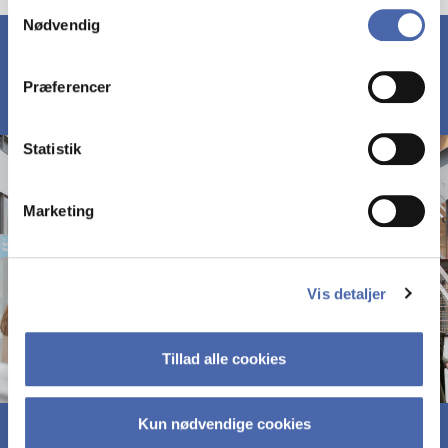
Samtykkevalg
Nødvendig
markedsføring. Du bestemmer selv - og kan altid trække
dit samtykke tilbage via knappen nederst til højre.
Præferencer
Statistik
Marketing
Vis detaljer
Tillad alle cookies
Kun nødvendige cookies