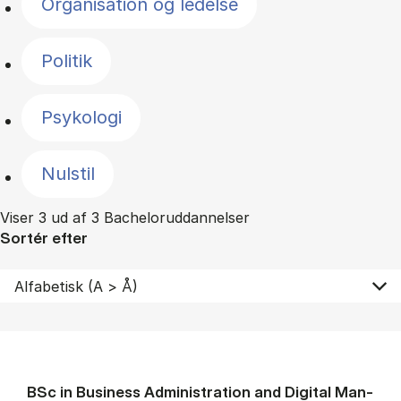
Organisation og ledelse
Politik
Psykologi
Nulstil
Viser 3 ud af 3 Bacheloruddannelser
Sortér efter
BSc in Busi­ness Ad­min­is­tra­tion and Di­git­al Man­