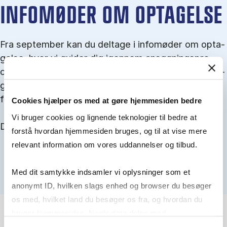
IN­FO­MØ­DER OM OP­TA­GEL­SE
Fra september kan du del­tage i in­fo­mø­der om op­ta­
gel­se, hvor vi gu­i­der dig igen­nem an­søg­nings­pro­
ces­sen, og for­tæl­ler om kvo­te 1 og 2, sprog- og ad­
gangs­krav, og hvordan du forbedrer dine chancer
for at blive optaget.
Cookies hjælper os med at gøre hjemmesiden bedre
Vi bruger cookies og lignende teknologier til bedre at
Du kan finde alle events her i slutningen af august.
forstå hvordan hjemmesiden bruges, og til at vise mere
relevant information om vores uddannelser og tilbud.
Med dit samtykke indsamler vi oplysninger som et
anonymt ID, hvilken slags enhed og browser du besøger
os med, hvilket land du besøger os fra, og hvordan du
bruger hjemmesiden. Nogle data deles med
tredjepartsværktøjer, som vi bruger til statistik og