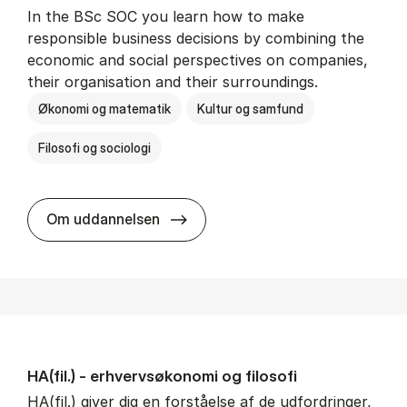
In the BSc SOC you learn how to make
responsible business decisions by combining the
economic and social perspectives on companies,
their organisation and their surroundings.
Økonomi og matematik
Kultur og samfund
Filosofi og sociologi
BSc in Busi­ness Ad­min­is­tra­tion 
Om uddannelsen
HA(fil.) - erhvervs­økonomi og fi­lo­so­fi
HA(fil.) giver dig en forståelse af de udfordringer,