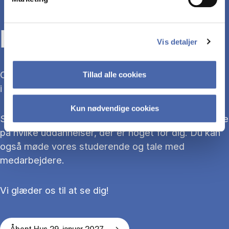
KOM TIL ÅBENT HUS
Vis detaljer
Overvejer du at søge ind på en bacheloruddannelse
Tillad alle cookies
i 2027?
Kun nødvendige cookies
Så kom med til Åbent Hus, hvor du kan blive klogere
på hvilke uddannelser, der er noget for dig. Du kan
også møde vores studerende og tale med
medarbejdere.
Vi glæder os til at se dig!
Åbent Hus 29. januar 2027