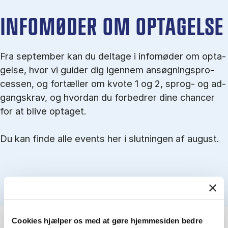
IN­FO­MØ­DER OM OP­TA­GEL­SE
Fra september kan du del­tage i in­fo­mø­der om op­ta­
gel­se, hvor vi gu­i­der dig igen­nem an­søg­nings­pro­
ces­sen, og for­tæl­ler om kvo­te 1 og 2, sprog- og ad­
gangs­krav, og hvordan du forbedrer dine chancer
for at blive optaget.
Du kan finde alle events her i slutningen af august.
Cookies hjælper os med at gøre hjemmesiden bedre