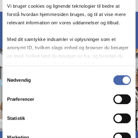
Vi bruger cookies og lignende teknologier til bedre at
forstå hvordan hjemmesiden bruges, og til at vise mere
relevant information om vores uddannelser og tilbud.
Med dit samtykke indsamler vi oplysninger som et
anonymt ID, hvilken slags enhed og browser du besøger
os med, hvilket land du besøger os fra, og hvordan du
bruger hjemmesiden. Nogle data deles med
tredjepartsværktøjer, som vi bruger til statistik og
Samtykkevalg
Nødvendig
markedsføring. Du bestemmer selv - og kan altid trække
dit samtykke tilbage via knappen nederst til højre.
Præferencer
Statistik
Marketing