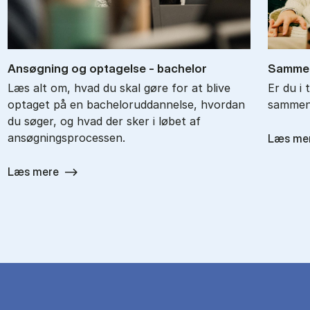
An­søg­ning og op­ta­gel­se - ba­chel­or
Sam­men
Læs alt om, hvad du skal gøre for at blive
Er du i 
optaget på en bacheloruddannelse, hvordan
sammenl
du søger, og hvad der sker i løbet af
ansøgningsprocessen.
Læs me
Læs mere