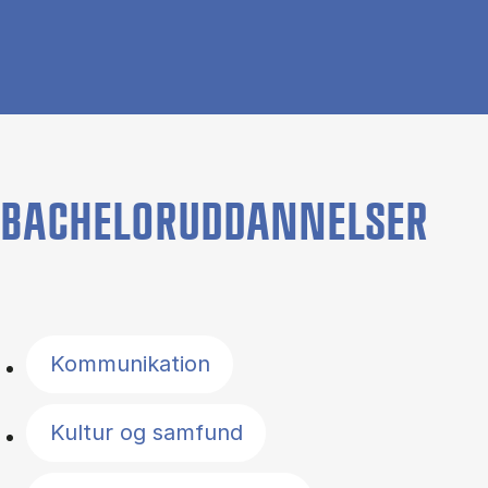
BACHELORUDDANNELSER
Filter by topics
Kommunikation
Kultur og samfund