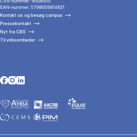
CVR-nummer: 19596915
EAN-nummer: 5798009814821
Kontakt os og besøg campus
Pressekontakt
Nyt fra CBS
Til virksomheder
Opens in a new tab
Opens in a new tab
Opens in a new tab