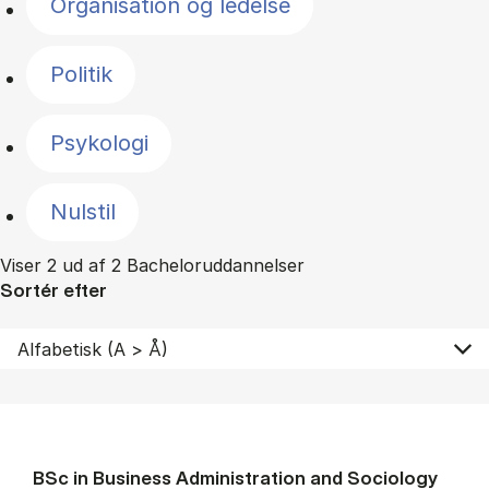
Organisation og ledelse
Politik
Psykologi
Nulstil
Viser 2 ud af 2 Bacheloruddannelser
Sortér efter
BSc in Busi­ness Ad­min­is­tra­tion and So­ci­ology