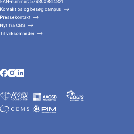
EAN-nummer: 5798009814821
Kontakt os og besøg campus
Pressekontakt
Nyt fra CBS
Til virksomheder
Opens in a new tab
Opens in a new tab
Opens in a new tab