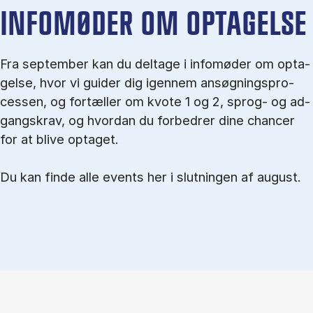
IN­FO­MØ­DER OM OP­TA­GEL­SE
Fra september kan du del­tage i in­fo­mø­der om op­ta­
gel­se, hvor vi gu­i­der dig igen­nem an­søg­nings­pro­
ces­sen, og for­tæl­ler om kvo­te 1 og 2, sprog- og ad­
gangs­krav, og hvordan du forbedrer dine chancer
for at blive optaget.
Du kan finde alle events her i slutningen af august.