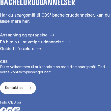
BACHELORUDDANNELSER
Har du spørgsmål til CBS' bacheloruddannelser, kan du
læse mere her:
Ansøgning og optagelse
Få hjælp til at vælge uddannelse
Guide til forældre
CBS
Du er velkommen til at kontakte os med dine spørgsmål. Find
vores kontaktoplysninger her:
Kontakt os
Følg CBS på
Opens in a new tab
Opens in a new tab
Opens in a new tab