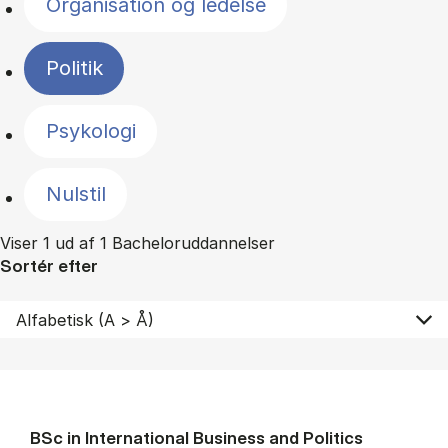
Organisation og ledelse
Politik
Psykologi
Nulstil
Viser 1 ud af 1 Bacheloruddannelser
Sortér efter
BSc in In­ter­na­tion­al Busi­ness and Polit­ics