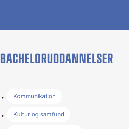
BACHELORUDDANNELSER
Filter by topics
Kommunikation
Kultur og samfund