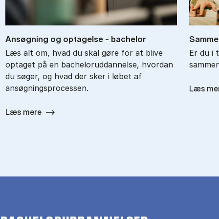
An­søg­ning og op­ta­gel­se - ba­chel­or
Sam­men
Læs alt om, hvad du skal gøre for at blive
Er du i 
optaget på en bacheloruddannelse, hvordan
sammenl
du søger, og hvad der sker i løbet af
ansøgningsprocessen.
Læs me
Læs mere