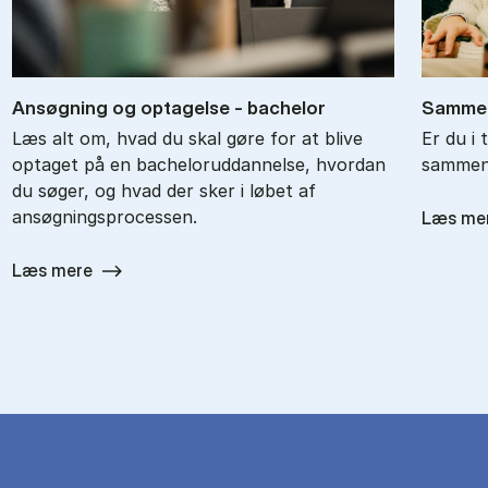
An­søg­ning og op­ta­gel­se - ba­chel­or
Sam­men
Læs alt om, hvad du skal gøre for at blive
Er du i 
optaget på en bacheloruddannelse, hvordan
sammenl
du søger, og hvad der sker i løbet af
ansøgningsprocessen.
Læs me
Læs mere