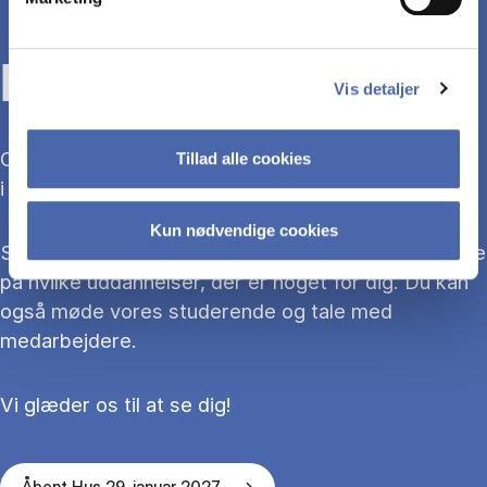
KOM TIL ÅBENT HUS
Vis detaljer
Overvejer du at søge ind på en bacheloruddannelse
Tillad alle cookies
i 2027?
Kun nødvendige cookies
Så kom med til Åbent Hus, hvor du kan blive klogere
på hvilke uddannelser, der er noget for dig. Du kan
også møde vores studerende og tale med
medarbejdere.
Vi glæder os til at se dig!
Åbent Hus 29. januar 2027