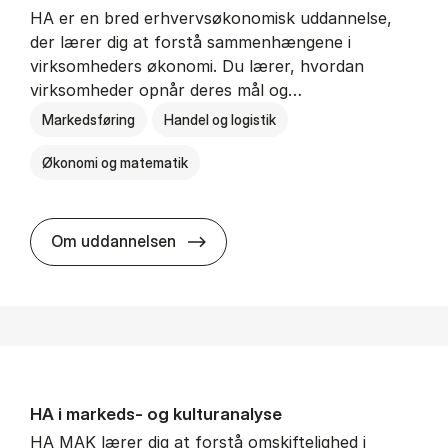
HA er en bred erhvervsøkonomisk uddannelse,
der lærer dig at forstå sammenhængene i
virksomheders økonomi. Du lærer, hvordan
virksomheder opnår deres mål og…
Markedsføring
Handel og logistik
Økonomi og matematik
HA al­men erhvervs­økonomi
Om uddannelsen
HA i mar­keds- og kul­tu­r­a­na­ly­se
HA MAK lærer dig at forstå omskiftelighed i