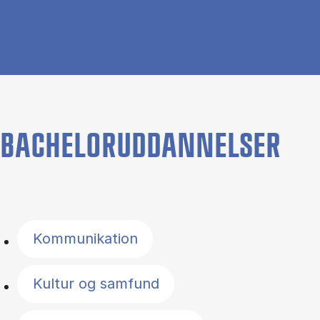
BACHELORUDDANNELSER
Filter by topics
Kommunikation
Kultur og samfund