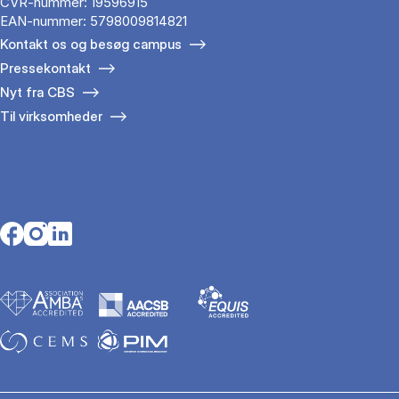
CVR-nummer: 19596915
EAN-nummer: 5798009814821
Kontakt os og besøg campus
Pressekontakt
Nyt fra CBS
Til virksomheder
Opens in a new tab
Opens in a new tab
Opens in a new tab