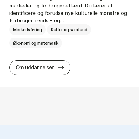
markeder og forbrugeradfærd. Du lærer at
identificere og forudse nye kulturelle mønstre og
forbrugertrends – og…
Markedsføring
Kultur og samfund
Økonomi og matematik
HA i mar­keds- og kul­tu­r­a­na­ly­se
Om uddannelsen