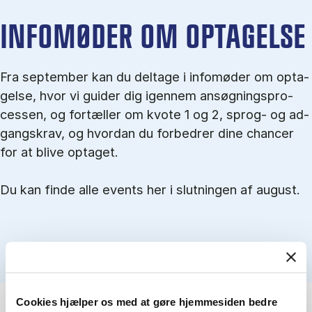
IN­FO­MØ­DER OM OP­TA­GEL­SE
Fra september kan du del­tage i in­fo­mø­der om op­ta­
gel­se, hvor vi gu­i­der dig igen­nem an­søg­nings­pro­
ces­sen, og for­tæl­ler om kvo­te 1 og 2, sprog- og ad­
gangs­krav, og hvordan du forbedrer dine chancer
for at blive optaget.
Du kan finde alle events her i slutningen af august.
Cookies hjælper os med at gøre hjemmesiden bedre