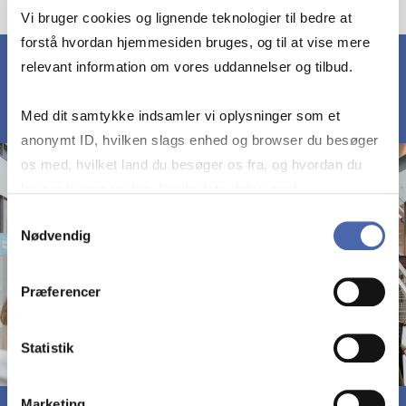
Vi bruger cookies og lignende teknologier til bedre at
forstå hvordan hjemmesiden bruges, og til at vise mere
relevant information om vores uddannelser og tilbud.
Med dit samtykke indsamler vi oplysninger som et
anonymt ID, hvilken slags enhed og browser du besøger
os med, hvilket land du besøger os fra, og hvordan du
bruger hjemmesiden. Nogle data deles med
tredjepartsværktøjer, som vi bruger til statistik og
Samtykkevalg
Nødvendig
markedsføring. Du bestemmer selv - og kan altid trække
dit samtykke tilbage via knappen nederst til højre.
Præferencer
Statistik
Marketing