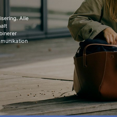
sering. Alle
alt
binerer
mmunikation