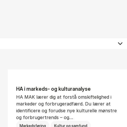
HA i mar­keds- og kul­tu­r­a­na­ly­se
HA MAK lærer dig at forstå omskiftelighed i
markeder og forbrugeradfærd. Du lærer at
identificere og forudse nye kulturelle mønstre
og forbrugertrends – og…
Markedsføring
Kultur og samfund