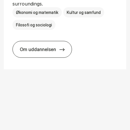
surroundings.
Økonomi og matematik
Kultur og samfund
Filosofi og sociologi
Om uddannelsen
ice Man­age­ment
BSc in Busi­ness Ad­min­is­tra­tion and So­ci