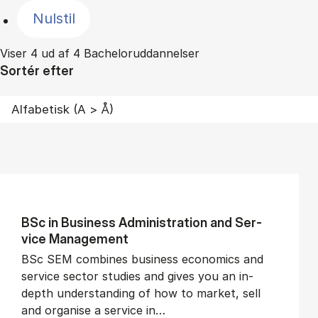
Nulstil
Viser 4 ud af 4 Bacheloruddannelser
Sortér efter
BSc in Busi­ness Ad­min­is­tra­tion and Ser­
vice Man­age­ment
BSc SEM combines business economics and
service sector studies and gives you an in-
depth understanding of how to market, sell
and organise a service in…