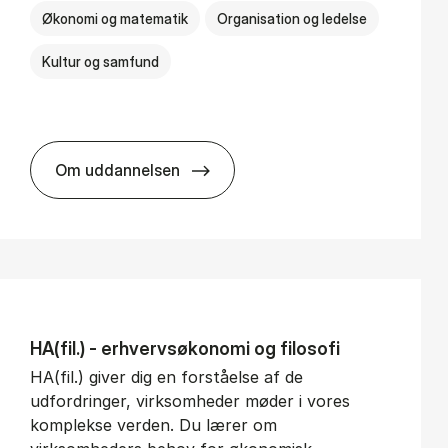
Økonomi og matematik
Organisation og ledelse
Kultur og samfund
Om uddannelsen
BSc in Busi­ness Ad­min­is­tra­tion and Ser­v
HA(fil.) - erhvervs­økonomi og fi­lo­so­fi
HA(fil.) giver dig en forståelse af de
udfordringer, virksomheder møder i vores
komplekse verden. Du lærer om