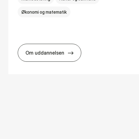
Økonomi og matematik
Om uddannelsen
­ology
HA i mar­keds- og kul­tu­r­a­na­ly­se