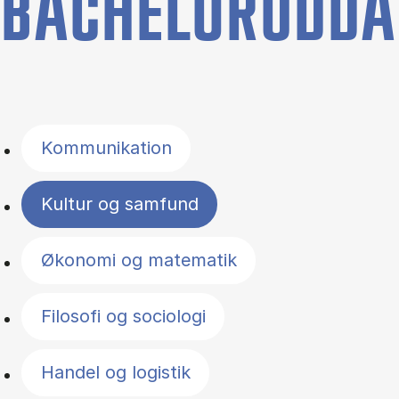
BACHELORUDDA
Filter by topics
Kommunikation
Kultur og samfund
Økonomi og matematik
Filosofi og sociologi
Handel og logistik