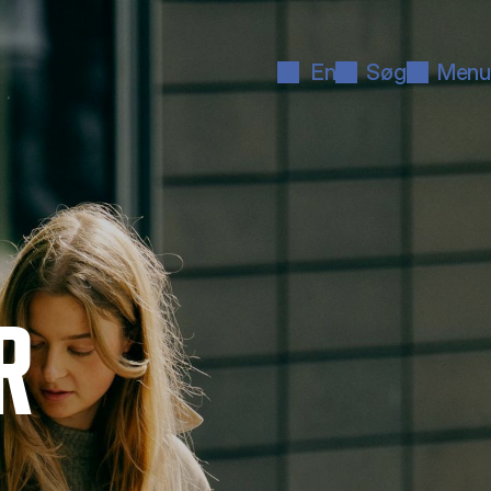
En
Søg
Menu
R