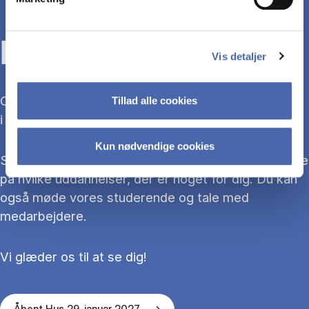
KOM TIL ÅBENT HUS
Vis detaljer
Overvejer du at søge ind på en bacheloruddannelse
Tillad alle cookies
i 2027?
Kun nødvendige cookies
Så kom med til Åbent Hus, hvor du kan blive klogere
på hvilke uddannelser, der er noget for dig. Du kan
også møde vores studerende og tale med
medarbejdere.
Vi glæder os til at se dig!
Åbent Hus 29. januar 2027