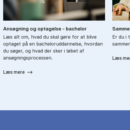
An­søg­ning og op­ta­gel­se - ba­chel­or
Sam­men
Læs alt om, hvad du skal gøre for at blive
Er du i 
optaget på en bacheloruddannelse, hvordan
sammenl
du søger, og hvad der sker i løbet af
ansøgningsprocessen.
Læs me
Læs mere