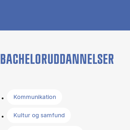
BACHELORUDDANNELSER
Filter by topics
Kommunikation
Kultur og samfund