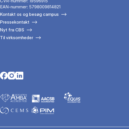
CVR-nummer: 19596915
EAN-nummer: 5798009814821
Kontakt os og besøg campus
Pressekontakt
Nyt fra CBS
Til virksomheder
Opens in a new tab
Opens in a new tab
Opens in a new tab