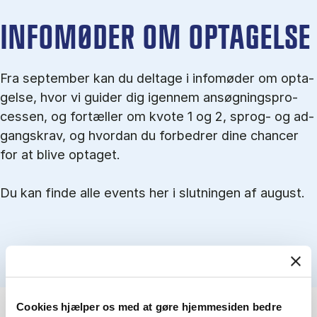
IN­FO­MØ­DER OM OP­TA­GEL­SE
Fra september kan du del­tage i in­fo­mø­der om op­ta­
gel­se, hvor vi gu­i­der dig igen­nem an­søg­nings­pro­
ces­sen, og for­tæl­ler om kvo­te 1 og 2, sprog- og ad­
gangs­krav, og hvordan du forbedrer dine chancer
for at blive optaget.
Du kan finde alle events her i slutningen af august.
Cookies hjælper os med at gøre hjemmesiden bedre