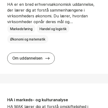
HA er en bred erhvervsøkonomisk uddannelse,
der lærer dig at forstå sammenhængene i
virksomheders økonomi. Du lærer, hvordan
virksomheder opnår deres mål og…
Markedsføring
Handel og logistik
Økonomi og matematik
HA al­men erhvervs­økonomi
Om uddannelsen
HA i mar­keds- og kul­tu­r­a­na­ly­se
HA MAK lærer dig at forstå omskiftelighed i