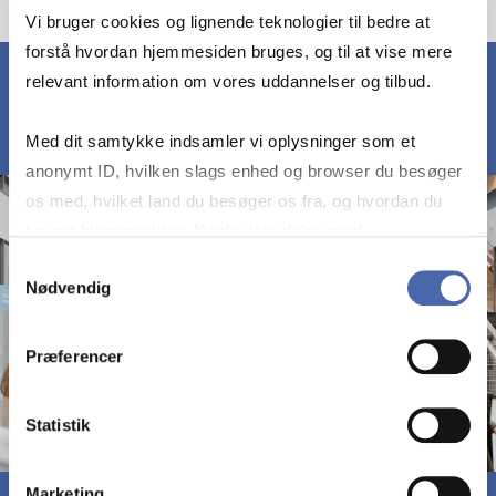
Vi bruger cookies og lignende teknologier til bedre at
forstå hvordan hjemmesiden bruges, og til at vise mere
relevant information om vores uddannelser og tilbud.
Med dit samtykke indsamler vi oplysninger som et
anonymt ID, hvilken slags enhed og browser du besøger
os med, hvilket land du besøger os fra, og hvordan du
bruger hjemmesiden. Nogle data deles med
tredjepartsværktøjer, som vi bruger til statistik og
Samtykkevalg
Nødvendig
markedsføring. Du bestemmer selv - og kan altid trække
dit samtykke tilbage via knappen nederst til højre.
Præferencer
Statistik
Marketing