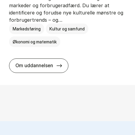
markeder og forbrugeradfærd. Du lærer at
identificere og forudse nye kulturelle mønstre og
forbrugertrends – og…
Markedsføring
Kultur og samfund
Økonomi og matematik
HA i mar­keds- og kul­tu­r­a­na­ly­se
Om uddannelsen