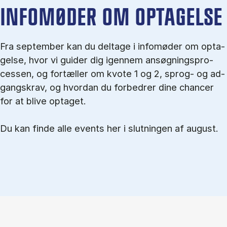
IN­FO­MØ­DER OM OP­TA­GEL­SE
Fra september kan du del­tage i in­fo­mø­der om op­ta­
gel­se, hvor vi gu­i­der dig igen­nem an­søg­nings­pro­
ces­sen, og for­tæl­ler om kvo­te 1 og 2, sprog- og ad­
gangs­krav, og hvordan du forbedrer dine chancer
for at blive optaget.
Du kan finde alle events her i slutningen af august.