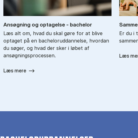
An­søg­ning og op­ta­gel­se - ba­chel­or
Sam­men
Læs alt om, hvad du skal gøre for at blive
Er du i 
optaget på en bacheloruddannelse, hvordan
sammenl
du søger, og hvad der sker i løbet af
ansøgningsprocessen.
Læs me
Læs mere