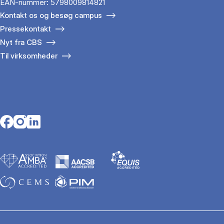
EAN-nummer: 5798009814821
Kontakt os og besøg campus
Pressekontakt
Nyt fra CBS
Til virksomheder
Opens in a new tab
Opens in a new tab
Opens in a new tab