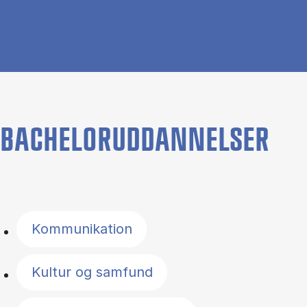
BACHELORUDDANNELSER
Filter by topics
Kommunikation
Kultur og samfund