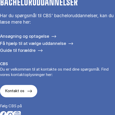
BACHELORUDDANNELSER
Har du spørgsmål til CBS' bacheloruddannelser, kan du
læse mere her:
Ansøgning og optagelse
Få hjælp til at vælge uddannelse
Guide til forældre
CBS
Du er velkommen til at kontakte os med dine spørgsmål. Find
vores kontaktoplysninger her:
Kontakt os
Følg CBS på
Opens in a new tab
Opens in a new tab
Opens in a new tab