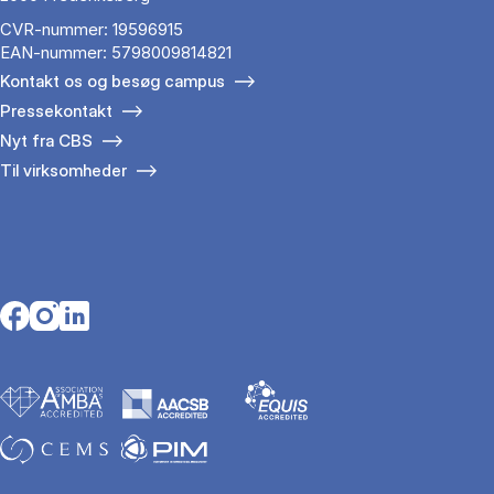
CVR-nummer: 19596915
EAN-nummer: 5798009814821
Kontakt os og besøg campus
Pressekontakt
Nyt fra CBS
Til virksomheder
Opens in a new tab
Opens in a new tab
Opens in a new tab