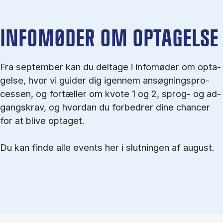
IN­FO­MØ­DER OM OP­TA­GEL­SE
Fra september kan du del­tage i in­fo­mø­der om op­ta­
gel­se, hvor vi gu­i­der dig igen­nem an­søg­nings­pro­
ces­sen, og for­tæl­ler om kvo­te 1 og 2, sprog- og ad­
gangs­krav, og hvordan du forbedrer dine chancer
for at blive optaget.
Du kan finde alle events her i slutningen af august.