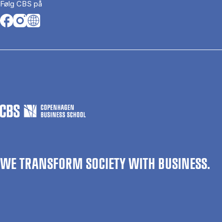
Følg CBS på
Opens in a new tab
Opens in a new tab
Opens in a new tab
WE TRANSFORM SOCIETY WITH BUSINESS.