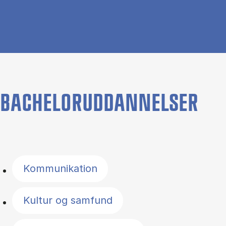
BACHELORUDDANNELSER
Filter by topics
Kommunikation
Kultur og samfund