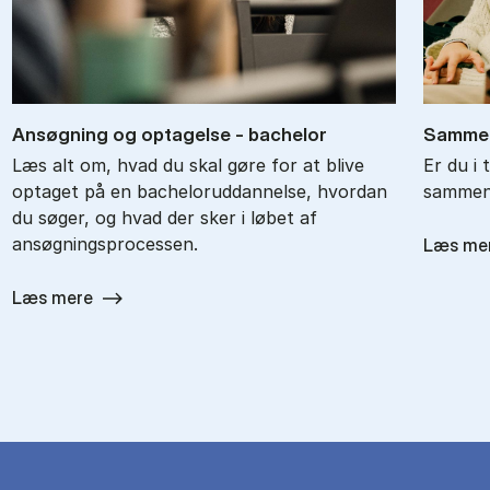
An­søg­ning og op­ta­gel­se - ba­chel­or
Sam­men
Læs alt om, hvad du skal gøre for at blive
Er du i 
optaget på en bacheloruddannelse, hvordan
sammenl
du søger, og hvad der sker i løbet af
ansøgningsprocessen.
Læs me
Læs mere