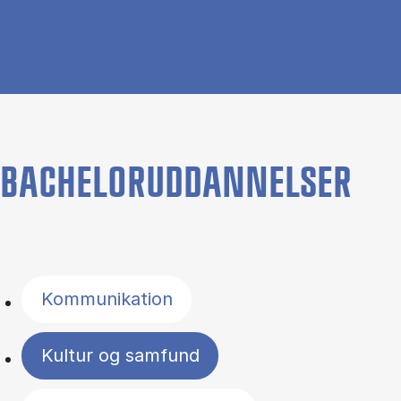
BACHELORUDDANNELSER
Filter by topics
Kommunikation
Kultur og samfund