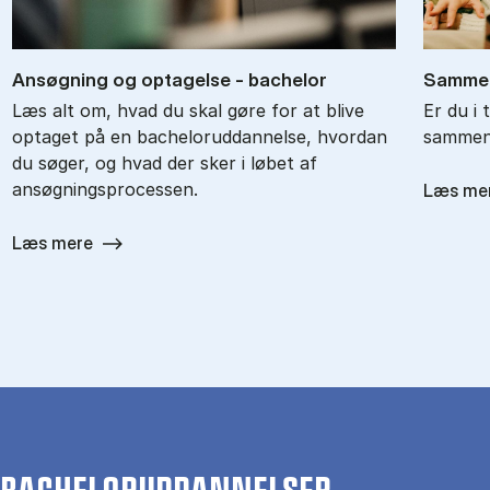
An­søg­ning og op­ta­gel­se - ba­chel­or
Sam­men
Læs alt om, hvad du skal gøre for at blive
Er du i 
optaget på en bacheloruddannelse, hvordan
sammenl
du søger, og hvad der sker i løbet af
ansøgningsprocessen.
Læs me
Læs mere