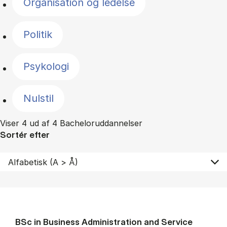
Organisation og ledelse
Politik
Psykologi
Nulstil
Viser 4 ud af 4 Bacheloruddannelser
Sortér efter
BSc in Busi­ness Ad­min­is­tra­tion and Ser­vice