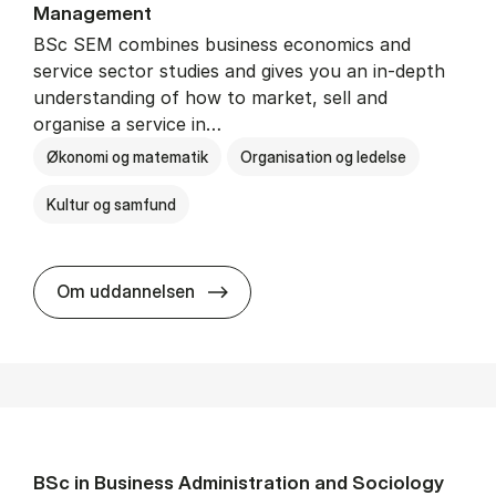
Man­age­ment
BSc SEM combines business economics and
service sector studies and gives you an in-depth
understanding of how to market, sell and
organise a service in…
Økonomi og matematik
Organisation og ledelse
Kultur og samfund
BSc in Busi­ness Ad­min­is­tra­tio
Om uddannelsen
BSc in Busi­ness Ad­min­is­tra­tion and So­ci­ology