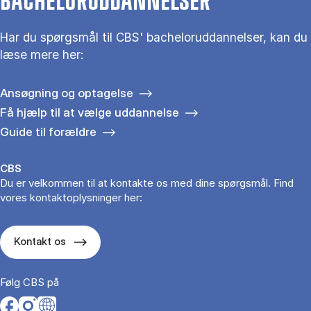
BACHELORUDDANNELSER
Har du spørgsmål til CBS' bacheloruddannelser, kan du
læse mere her:
Ansøgning og optagelse
Få hjælp til at vælge uddannelse
Guide til forældre
CBS
Du er velkommen til at kontakte os med dine spørgsmål. Find
vores kontaktoplysninger her:
Kontakt os
Følg CBS på
Opens in a new tab
Opens in a new tab
Opens in a new tab