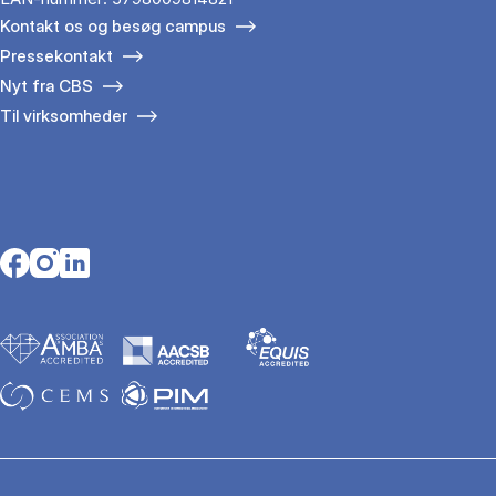
Kontakt os og besøg campus
Pressekontakt
Nyt fra CBS
Til virksomheder
Opens in a new tab
Opens in a new tab
Opens in a new tab