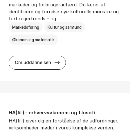
markeder og forbrugeradfærd. Du lærer at
identificere og forudse nye kulturelle mønstre og
forbrugertrends – og…
Markedsføring
Kultur og samfund
Økonomi og matematik
HA i mar­keds- og kul­tu­r­a­na­ly­se
Om uddannelsen
HA(fil.) - erhvervs­økonomi og fi­lo­so­fi
HA(fil.) giver dig en forståelse af de udfordringer,
virksomheder møder i vores komplekse verden.