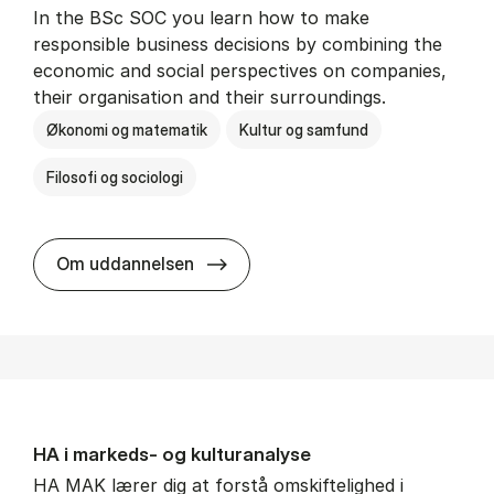
In the BSc SOC you learn how to make
responsible business decisions by combining the
economic and social perspectives on companies,
their organisation and their surroundings.
Økonomi og matematik
Kultur og samfund
Filosofi og sociologi
BSc in Busi­ness Ad­min­is­tra­tion 
Om uddannelsen
HA i mar­keds- og kul­tu­r­a­na­ly­se
HA MAK lærer dig at forstå omskiftelighed i