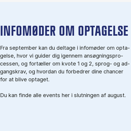
IN­FO­MØ­DER OM OP­TA­GEL­SE
Fra september kan du del­tage i in­fo­mø­der om op­ta­
gel­se, hvor vi gu­i­der dig igen­nem an­søg­nings­pro­
ces­sen, og for­tæl­ler om kvo­te 1 og 2, sprog- og ad­
gangs­krav, og hvordan du forbedrer dine chancer
for at blive optaget.
Du kan finde alle events her i slutningen af august.