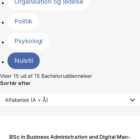
Organisation og ledelse
Politik
Psykologi
Nulstil
Viser 15 ud af 15 Bacheloruddannelser
Sortér efter
BSc in Busi­ness Ad­min­is­tra­tion and Di­git­al Man­