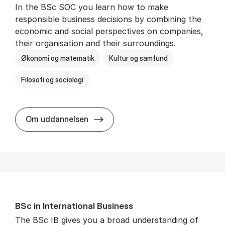
In the BSc SOC you learn how to make
responsible business decisions by combining the
economic and social perspectives on companies,
their organisation and their surroundings.
Økonomi og matematik
Kultur og samfund
Filosofi og sociologi
BSc in Busi­ness Ad­min­is­tra­tion 
Om uddannelsen
BSc in In­ter­na­tion­al Busi­ness
The BSc IB gives you a broad understanding of