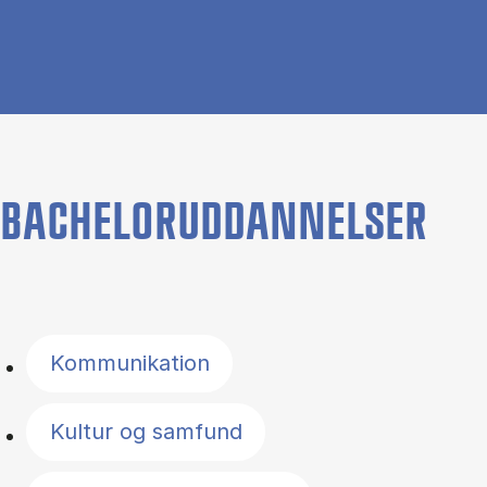
BACHELORUDDANNELSER
Filter by topics
Kommunikation
Kultur og samfund