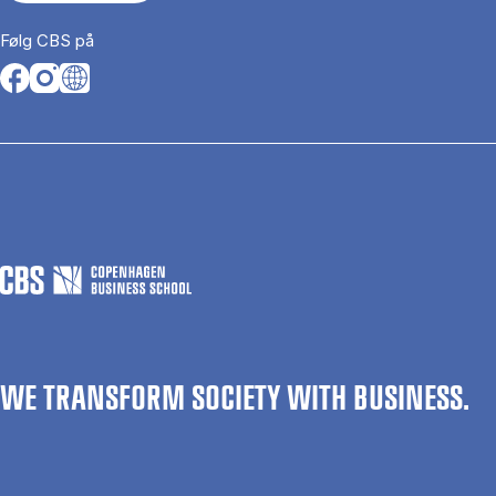
Følg CBS på
Opens in a new tab
Opens in a new tab
Opens in a new tab
WE TRANSFORM SOCIETY WITH BUSINESS.