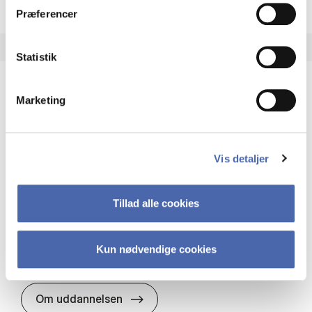
Præferencer
Statistik
Marketing
HA(it.) - erhvervs­økonomi og informations­
teknologi
HA(it.) giver dig en bred forståelse for
Vis detaljer
virksomheders muligheder og udfordringer inden
for it. Du får redskaber til at udvælge, udvikle og
implementere it…
Tillad alle cookies
IT og teknologi
Økonomi og matematik
Organisation og ledelse
Kun nødvendige cookies
HA(it.) - erhvervs­økonomi og in
Om uddannelsen