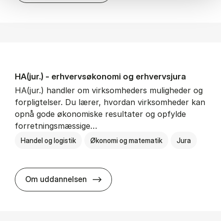
HA(jur.) - erhvervs­økonomi og erhvervs­jura
HA(jur.) handler om virksomheders muligheder og
forpligtelser. Du lærer, hvordan virksomheder kan
opnå gode økonomiske resultater og opfylde
forretningsmæssige…
Handel og logistik
Økonomi og matematik
Jura
HA(jur.) - erhvervs­økonomi og er
Om uddannelsen