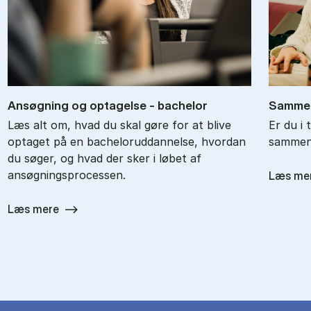
An­søg­ning og op­ta­gel­se - ba­chel­or
Sam­men
Læs alt om, hvad du skal gøre for at blive
Er du i 
optaget på en bacheloruddannelse, hvordan
sammenl
du søger, og hvad der sker i løbet af
ansøgningsprocessen.
Læs me
Læs mere