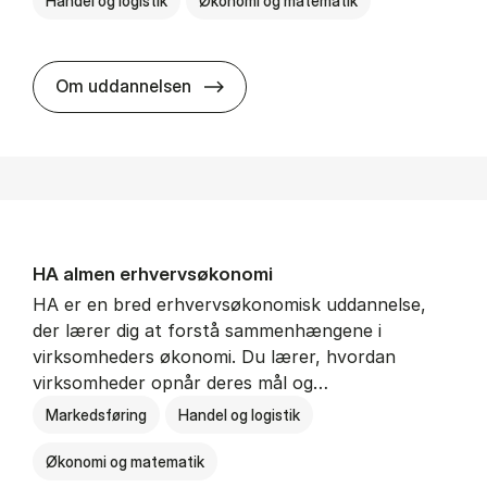
Handel og logistik
Økonomi og matematik
BSc in In­ter­na­tion­al Ship­ping a
Om uddannelsen
HA al­men erhvervs­økonomi
HA er en bred erhvervsøkonomisk uddannelse,
der lærer dig at forstå sammenhængene i
virksomheders økonomi. Du lærer, hvordan
virksomheder opnår deres mål og…
Markedsføring
Handel og logistik
Økonomi og matematik