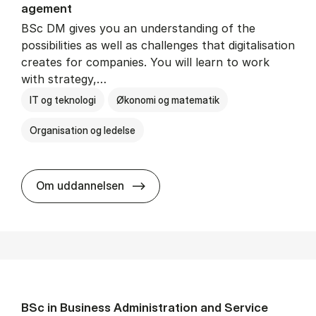
age­ment
BSc DM gives you an understanding of the
possibilities as well as challenges that digitalisation
creates for companies. You will learn to work
with strategy,…
IT og teknologi
Økonomi og matematik
Organisation og ledelse
BSc in Busi­ness Ad­min­is­tra­tion
Om uddannelsen
BSc in Busi­ness Ad­min­is­tra­tion and Ser­vice