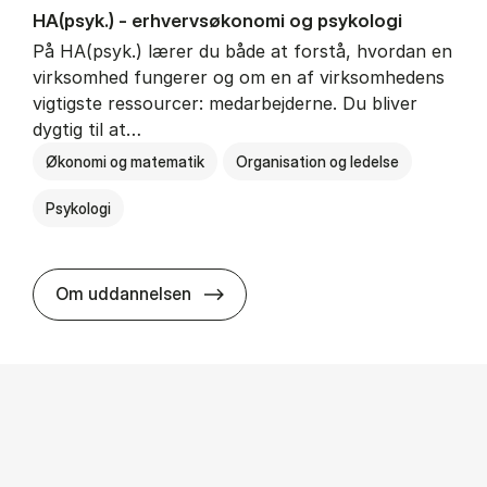
HA(psyk.) - erhvervs­økonomi og psy­ko­lo­gi
På HA(psyk.) lærer du både at forstå, hvordan en
virksomhed fungerer og om en af virksomhedens
vigtigste ressourcer: medarbejderne. Du bliver
dygtig til at…
Økonomi og matematik
Organisation og ledelse
Psykologi
HA(psyk.) - erhvervs­økonomi og ps
Om uddannelsen