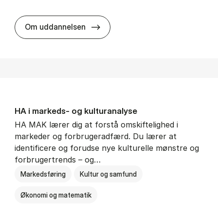
HA al­men erhvervs­økonomi
Om uddannelsen
HA i mar­keds- og kul­tu­r­a­na­ly­se
HA MAK lærer dig at forstå omskiftelighed i
markeder og forbrugeradfærd. Du lærer at
identificere og forudse nye kulturelle mønstre og
forbrugertrends – og…
Markedsføring
Kultur og samfund
Økonomi og matematik