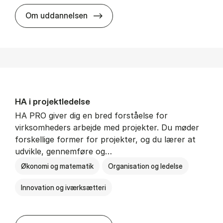
HA i mar­keds- og kul­tu­r­a­na­ly­se
Om uddannelsen
HA i pro­jekt­le­del­se
HA PRO giver dig en bred forståelse for
virksomheders arbejde med projekter. Du møder
forskellige former for projekter, og du lærer at
udvikle, gennemføre og…
Økonomi og matematik
Organisation og ledelse
Innovation og iværksætteri