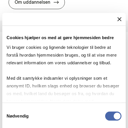
HA i pro­jekt­le­del­se
Om uddannelsen
Cookies hjælper os med at gøre hjemmesiden bedre
Vi bruger cookies og lignende teknologier til bedre at
HA(fil.) - erhvervs­økonomi og fi­lo­so­fi
forstå hvordan hjemmesiden bruges, og til at vise mere
HA(fil.) giver dig en forståelse af de udfordringer,
relevant information om vores uddannelser og tilbud.
virksomheder møder i vores komplekse verden.
Du lærer om virksomheders behov for økonomisk
Med dit samtykke indsamler vi oplysninger som et
effektivitet og…
anonymt ID, hvilken slags enhed og browser du besøger
Økonomi og matematik
Kultur og samfund
os med, hvilket land du besøger os fra, og hvordan du
Filosofi og sociologi
bruger hjemmesiden. Nogle data deles med
tredjepartsværktøjer, som vi bruger til statistik og
Samtykkevalg
Nødvendig
markedsføring. Du bestemmer selv - og kan altid trække
HA(fil.) - erhvervs­økonomi og fi­lo­
Om uddannelsen
dit samtykke tilbage via knappen nederst til højre.