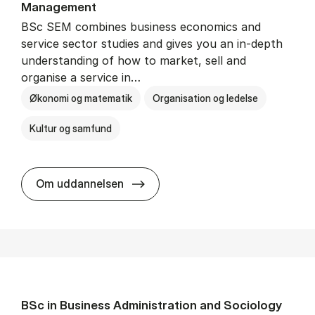
Man­age­ment
BSc SEM combines business economics and
service sector studies and gives you an in-depth
understanding of how to market, sell and
organise a service in…
Økonomi og matematik
Organisation og ledelse
Kultur og samfund
BSc in Busi­ness Ad­min­is­tra­tio
Om uddannelsen
BSc in Busi­ness Ad­min­is­tra­tion and So­ci­ology