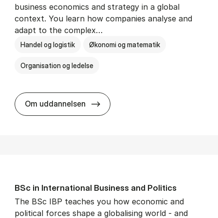
business economics and strategy in a global
context. You learn how companies analyse and
adapt to the complex…
Handel og logistik
Økonomi og matematik
Organisation og ledelse
BSc in In­ter­na­tion­al Busi­ness
Om uddannelsen
BSc in In­ter­na­tion­al Busi­ness and Polit­ics
The BSc IBP teaches you how economic and
political forces shape a globalising world - and