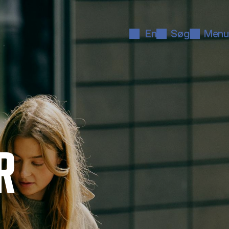
En
Søg
Menu
R