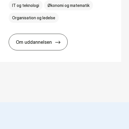
IT og teknologi
Økonomi og matematik
Organisation og ledelse
Om uddannelsen
BSc in Busi­ness Ad­min­is­tra­tion and Di­git