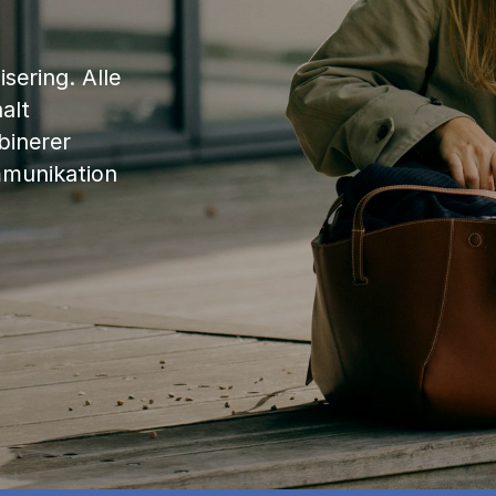
sering. Alle
alt
binerer
mmunikation