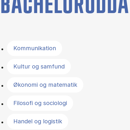
BACHELORUDDA
Filter by topics
Kommunikation
Kultur og samfund
Økonomi og matematik
Filosofi og sociologi
Handel og logistik