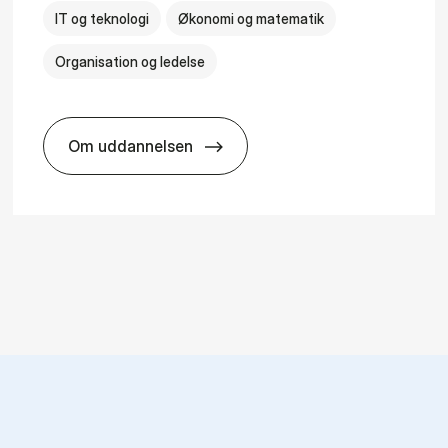
IT og teknologi
Økonomi og matematik
Organisation og ledelse
Om uddannelsen
­al Man­age­ment
HA(it.) - erhvervs­økonomi og informatio