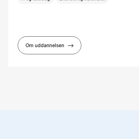
Om uddannelsen
ns­teknologi
HA(mat.) - erhvervs­økonomi og ma­te­ma