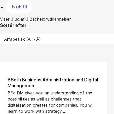
Nulstil
Viser 3 ud af 3 Bacheloruddannelser
Sortér efter
BSc in Busi­ness Ad­min­is­tra­tion and Di­git­al
Man­age­ment
BSc DM gives you an understanding of the
possibilities as well as challenges that
digitalisation creates for companies. You will
learn to work with strategy,…