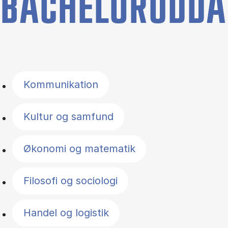
BACHELORUDDA
Filter by topics
Kommunikation
Kultur og samfund
Økonomi og matematik
Filosofi og sociologi
Handel og logistik