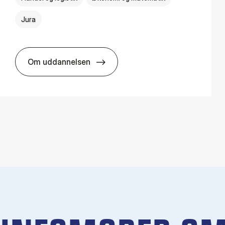
Jura
Om uddannelsen
HA(jur.) - erhvervs­økonomi og erhvervs­jura