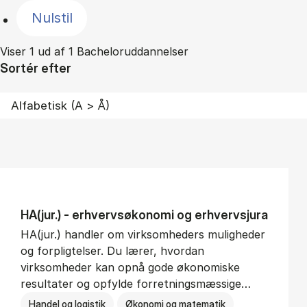
Nulstil
Viser 1 ud af 1 Bacheloruddannelser
Sortér efter
HA(jur.) - erhvervs­økonomi og erhvervs­jura
HA(jur.) handler om virksomheders muligheder
og forpligtelser. Du lærer, hvordan
virksomheder kan opnå gode økonomiske
resultater og opfylde forretningsmæssige…
Handel og logistik
Økonomi og matematik