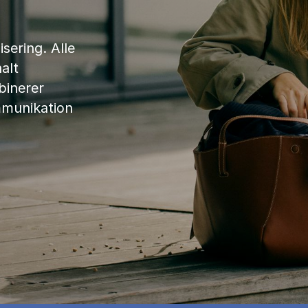
sering. Alle
alt
binerer
mmunikation