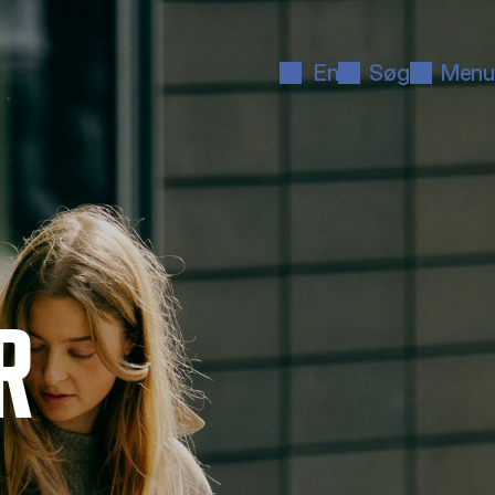
En
Søg
Menu
R