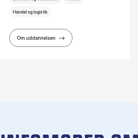
Handel og logistik
Om uddannelsen
BSc in In­ter­na­tion­al Busi­ness and Polit­ics