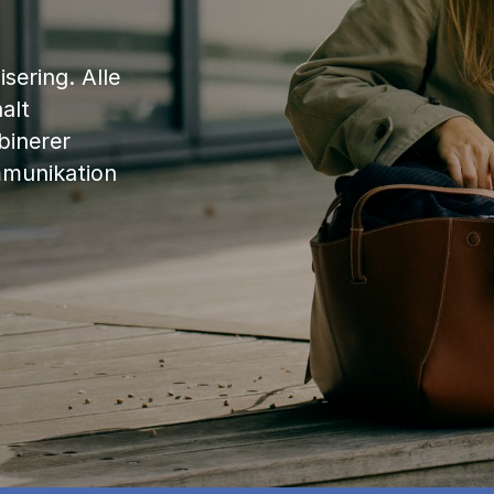
sering. Alle
alt
binerer
mmunikation