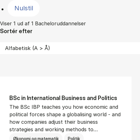
Nulstil
Viser 1 ud af 1 Bacheloruddannelser
Sortér efter
BSc in In­ter­na­tion­al Busi­ness and Polit­ics
The BSc IBP teaches you how economic and
political forces shape a globalising world - and
how companies adjust their business
strategies and working methods to…
Økonomi og matematik
Politik