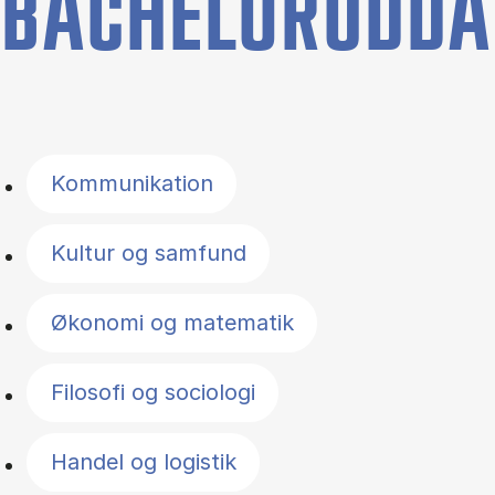
BACHELORUDDA
Filter by topics
Kommunikation
Kultur og samfund
Økonomi og matematik
Filosofi og sociologi
Handel og logistik