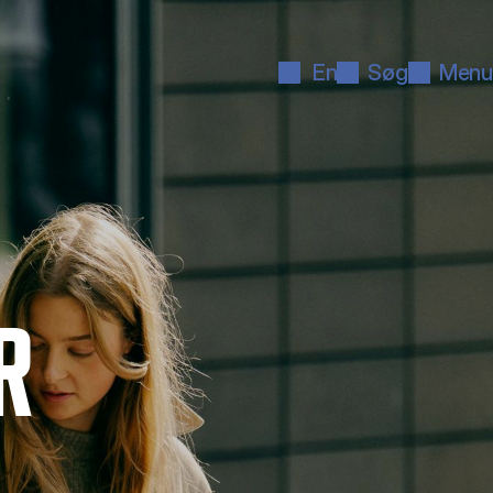
En
Søg
Menu
R