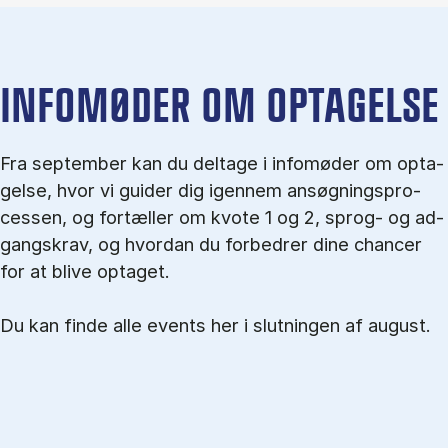
IN­FO­MØ­DER OM OP­TA­GEL­SE
Fra september kan du del­tage i in­fo­mø­der om op­ta­
gel­se, hvor vi gu­i­der dig igen­nem an­søg­nings­pro­
ces­sen, og for­tæl­ler om kvo­te 1 og 2, sprog- og ad­
gangs­krav, og hvordan du forbedrer dine chancer
for at blive optaget.
Du kan finde alle events her i slutningen af august.