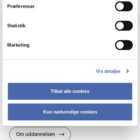
Præferencer
Statistik
Marketing
HA(it.) - erhvervs­økonomi og informations­
teknologi
HA(it.) giver dig en bred forståelse for
Vis detaljer
virksomheders muligheder og udfordringer inden
for it. Du får redskaber til at udvælge, udvikle og
implementere it…
Tillad alle cookies
IT og teknologi
Økonomi og matematik
Organisation og ledelse
Kun nødvendige cookies
HA(it.) - erhvervs­økonomi og in
Om uddannelsen