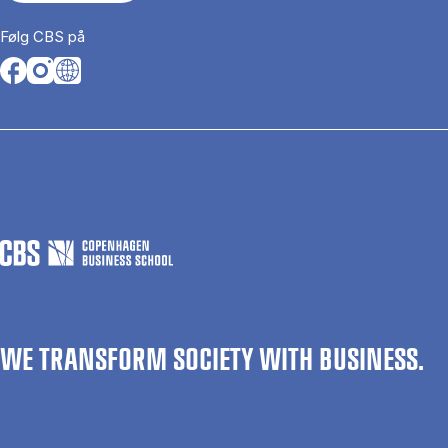
Følg CBS på
Opens in a new tab
Opens in a new tab
Opens in a new tab
WE TRANSFORM SOCIETY WITH BUSINESS.