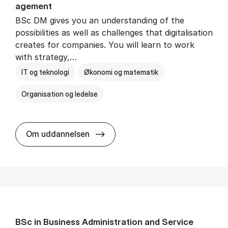
age­ment
BSc DM gives you an understanding of the
possibilities as well as challenges that digitalisation
creates for companies. You will learn to work
with strategy,…
IT og teknologi
Økonomi og matematik
Organisation og ledelse
BSc in Busi­ness Ad­min­is­tra­tion
Om uddannelsen
BSc in Busi­ness Ad­min­is­tra­tion and Ser­vice