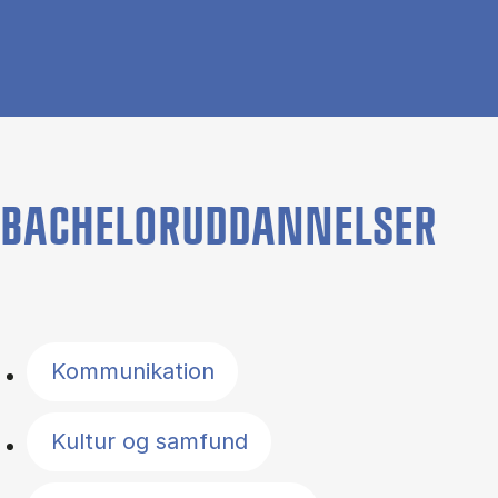
BACHELORUDDANNELSER
Filter by topics
Kommunikation
Kultur og samfund