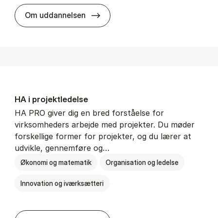
HA i mar­keds- og kul­tu­r­a­na­ly­se
Om uddannelsen
HA i pro­jekt­le­del­se
HA PRO giver dig en bred forståelse for
virksomheders arbejde med projekter. Du møder
forskellige former for projekter, og du lærer at
udvikle, gennemføre og…
Økonomi og matematik
Organisation og ledelse
Innovation og iværksætteri