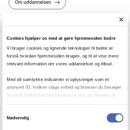
HA i pro­jekt­le­del­se
Om uddannelsen
Cookies hjælper os med at gøre hjemmesiden bedre
Vi bruger cookies og lignende teknologier til bedre at
HA(fil.) - erhvervs­økonomi og fi­lo­so­fi
forstå hvordan hjemmesiden bruges, og til at vise mere
HA(fil.) giver dig en forståelse af de udfordringer,
relevant information om vores uddannelser og tilbud.
virksomheder møder i vores komplekse verden.
Du lærer om virksomheders behov for økonomisk
Med dit samtykke indsamler vi oplysninger som et
effektivitet og…
anonymt ID, hvilken slags enhed og browser du besøger
Økonomi og matematik
Kultur og samfund
os med, hvilket land du besøger os fra, og hvordan du
Filosofi og sociologi
bruger hjemmesiden. Nogle data deles med
tredjepartsværktøjer, som vi bruger til statistik og
Samtykkevalg
Nødvendig
markedsføring. Du bestemmer selv - og kan altid trække
HA(fil.) - erhvervs­økonomi og fi­lo­
Om uddannelsen
dit samtykke tilbage via knappen nederst til højre.