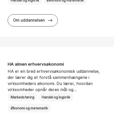
Handel og logistik
Økonomi og matematik
BSc in In­ter­na­tion­al Ship­ping a
Om uddannelsen
HA al­men erhvervs­økonomi
HA er en bred erhvervsøkonomisk uddannelse,
der lærer dig at forstå sammenhængene i
virksomheders økonomi. Du lærer, hvordan
virksomheder opnår deres mål og…
Markedsføring
Handel og logistik
Økonomi og matematik