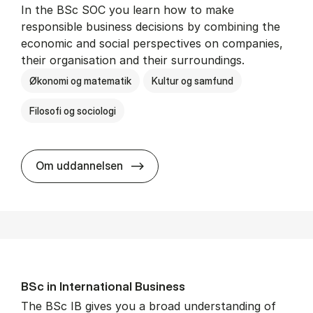
In the BSc SOC you learn how to make
responsible business decisions by combining the
economic and social perspectives on companies,
their organisation and their surroundings.
Økonomi og matematik
Kultur og samfund
Filosofi og sociologi
BSc in Busi­ness Ad­min­is­tra­tion 
Om uddannelsen
BSc in In­ter­na­tion­al Busi­ness
The BSc IB gives you a broad understanding of