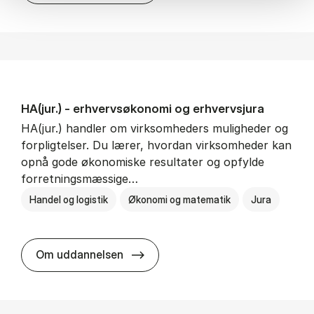
HA(jur.) - erhvervs­økonomi og erhvervs­jura
HA(jur.) handler om virksomheders muligheder og
forpligtelser. Du lærer, hvordan virksomheder kan
opnå gode økonomiske resultater og opfylde
forretningsmæssige…
Handel og logistik
Økonomi og matematik
Jura
HA(jur.) - erhvervs­økonomi og er
Om uddannelsen