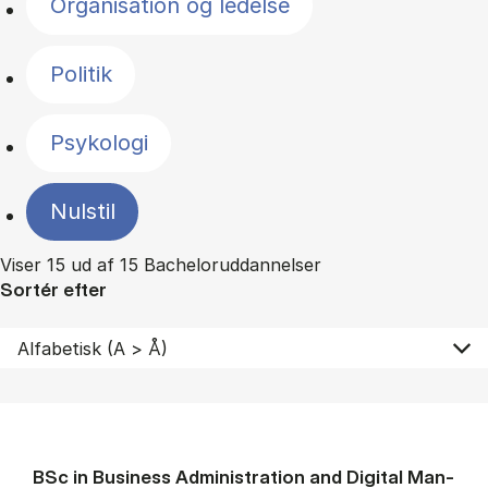
Organisation og ledelse
Politik
Psykologi
Nulstil
Viser 15 ud af 15 Bacheloruddannelser
Sortér efter
BSc in Busi­ness Ad­min­is­tra­tion and Di­git­al Man­