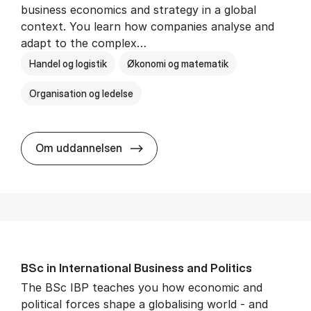
business economics and strategy in a global
context. You learn how companies analyse and
adapt to the complex…
Handel og logistik
Økonomi og matematik
Organisation og ledelse
BSc in In­ter­na­tion­al Busi­ness
Om uddannelsen
BSc in In­ter­na­tion­al Busi­ness and Polit­ics
The BSc IBP teaches you how economic and
political forces shape a globalising world - and