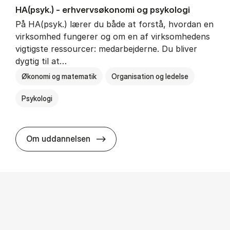
HA(psyk.) - erhvervs­økonomi og psy­ko­lo­gi
På HA(psyk.) lærer du både at forstå, hvordan en
virksomhed fungerer og om en af virksomhedens
vigtigste ressourcer: medarbejderne. Du bliver
dygtig til at…
Økonomi og matematik
Organisation og ledelse
Psykologi
HA(psyk.) - erhvervs­økonomi og ps
Om uddannelsen