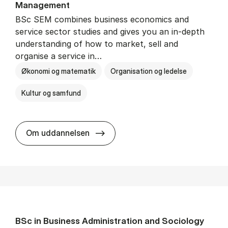
Man­age­ment
BSc SEM combines business economics and
service sector studies and gives you an in-depth
understanding of how to market, sell and
organise a service in…
Økonomi og matematik
Organisation og ledelse
Kultur og samfund
BSc in Busi­ness Ad­min­is­tra­tio
Om uddannelsen
BSc in Busi­ness Ad­min­is­tra­tion and So­ci­ology