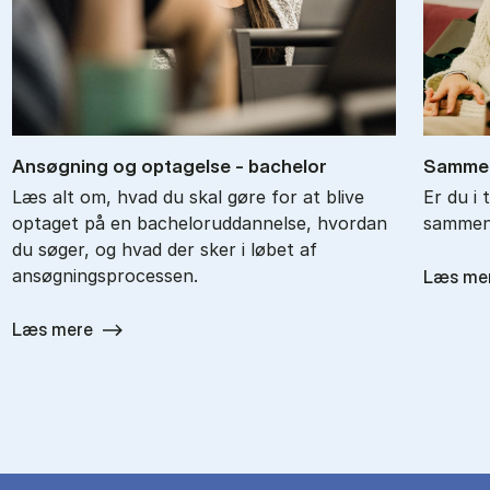
An­søg­ning og op­ta­gel­se - ba­chel­or
Sam­men
Læs alt om, hvad du skal gøre for at blive
Er du i 
optaget på en bacheloruddannelse, hvordan
sammenl
du søger, og hvad der sker i løbet af
ansøgningsprocessen.
Læs me
Læs mere