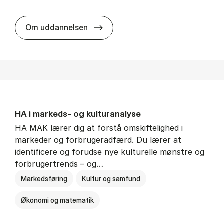
HA al­men erhvervs­økonomi
Om uddannelsen
HA i mar­keds- og kul­tu­r­a­na­ly­se
HA MAK lærer dig at forstå omskiftelighed i
markeder og forbrugeradfærd. Du lærer at
identificere og forudse nye kulturelle mønstre og
forbrugertrends – og…
Markedsføring
Kultur og samfund
Økonomi og matematik